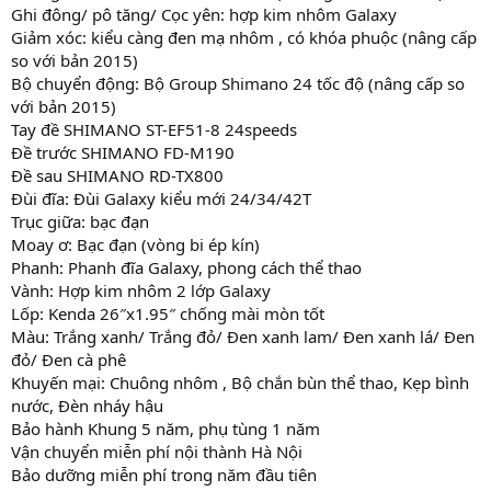
Ghi đông/ pô tăng/ Cọc yên: hợp kim nhôm Galaxy
Giảm xóc: kiểu càng đen mạ nhôm , có khóa phuộc (nâng cấp
so với bản 2015)
Bộ chuyển động: Bộ Group Shimano 24 tốc độ (nâng cấp so
với bản 2015)
Tay đề SHIMANO ST-EF51-8 24speeds
Đề trước SHIMANO FD-M190
Đề sau SHIMANO RD-TX800
Đùi đĩa: Đùi Galaxy kiểu mới 24/34/42T
Trục giữa: bạc đạn
Moay ơ: Bạc đạn (vòng bi ép kín)
Phanh: Phanh đĩa Galaxy, phong cách thể thao
Vành: Hợp kim nhôm 2 lớp Galaxy
Lốp: Kenda 26″x1.95″ chống mài mòn tốt
Màu: Trắng xanh/ Trắng đỏ/ Đen xanh lam/ Đen xanh lá/ Đen
đỏ/ Đen cà phê
Khuyến mại: Chuông nhôm , Bộ chắn bùn thể thao, Kẹp bình
nước, Đèn nháy hậu
Bảo hành Khung 5 năm, phụ tùng 1 năm
Vận chuyển miễn phí nội thành Hà Nội
Bảo dưỡng miễn phí trong năm đầu tiên