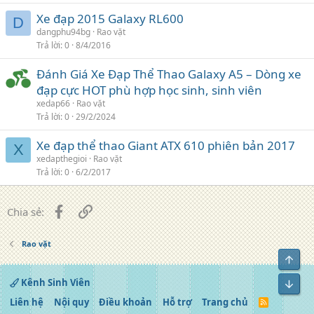
Xe đạp 2015 Galaxy RL600
D
dangphu94bg
Rao vặt
Trả lời
0
8/4/2016
Đánh Giá Xe Đạp Thể Thao Galaxy A5 – Dòng xe
đạp cực HOT phù hợp học sinh, sinh viên
xedap66
Rao vặt
Trả lời
0
29/2/2024
Xe đạp thể thao Giant ATX 610 phiên bản 2017
X
xedapthegioi
Rao vặt
Trả lời
0
6/2/2017
Facebook
Liên kết
Chia sẻ:
Rao vặt
Top
Kênh Sinh Viên
Bot
Liên hệ
Nội quy
Điều khoản
Hỗ trợ
Trang chủ
R
S