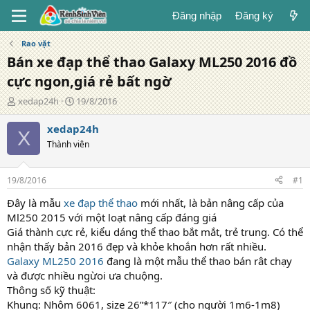
Đăng nhập
Đăng ký
Rao vặt
Bán xe đạp thể thao Galaxy ML250 2016 đồ
cực ngon,giá rẻ bất ngờ
T
N
xedap24h
19/8/2016
á
g
c
à
xedap24h
X
g
y
Thành viên
i
đ
ả
ă
n
19/8/2016
#1
g
Đây là mẫu
xe đạp thể thao
mới nhất, là bản nâng cấp của
Ml250 2015 với một loạt nâng cấp đáng giá
Giá thành cực rẻ, kiểu dáng thể thao bắt mắt, trẻ trung. Có thể
nhận thấy bản 2016 đẹp và khỏe khoắn hơn rất nhiều.
Galaxy ML250 2016
đang là một mẫu thể thao bán rât chạy
và được nhiều ngừoi ưa chuộng.
Thông số kỹ thuật:
Khung: Nhôm 6061, size 26”*117″ (cho người 1m6-1m8)