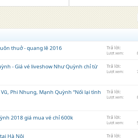
uôn thuở - quang lê 2016
Trả lời
Lượt xem
ỳnh - Giá vé liveshow Như Quỳnh chỉ từ
Trả lời
Lượt xem
Vũ, Phi Nhung, Mạnh Quỳnh “Nối lại tình
Trả lời
Lượt xem
ỳnh 2018 giá mua vé chỉ 600k
Trả lời
Lượt xem
tại Hà Nội
Trả lời