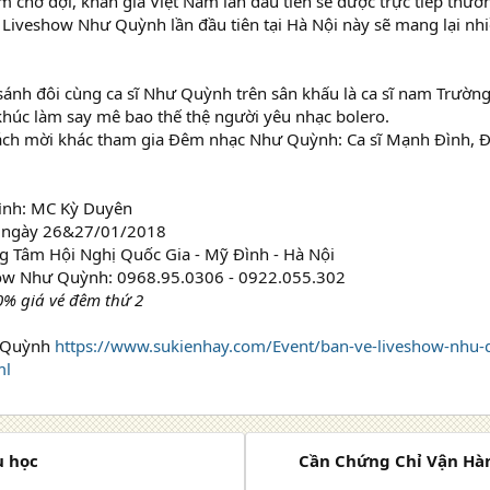
 chờ đợi, khán giả Việt Nam lần đầu tiên sẽ được trực tiếp thưở
 Liveshow Như Quỳnh lần đầu tiên tại Hà Nội này sẽ mang lại nh
 sánh đôi cùng ca sĩ Như Quỳnh trên sân khấu là ca sĩ nam Trường V
khúc làm say mê bao thế thệ người yêu nhạc bolero.
hách mời khác tham gia Đêm nhạc Như Quỳnh: Ca sĩ Mạnh Đình, 
ình: MC Kỳ Duyên
h ngày 26&27/01/2018
g Tâm Hội Nghị Quốc Gia - Mỹ Đình - Hà Nội
ow Như Quỳnh: 0968.95.0306 - 0922.055.302
% giá vé đêm thứ 2
 Quỳnh
https://www.sukienhay.com/Event/ban-ve-liveshow-nhu-q
ml
u học
Cần Chứng Chỉ Vận Hàn