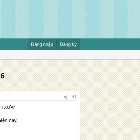
Đăng nhập
Đăng ký
16
#1
H XƯA”
iện nay.