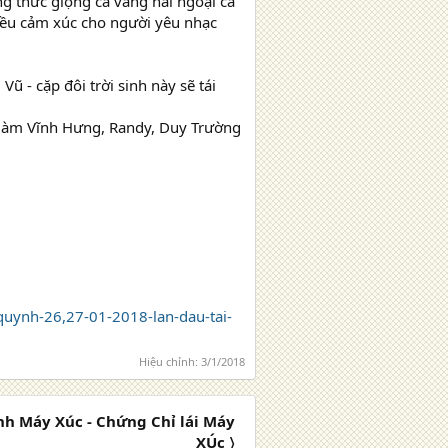
ng thức giọng ca vàng hải ngoại ca
iều cảm xúc cho người yêu nhạc
ũ - cặp đôi trời sinh này sẽ tái
Đàm Vĩnh Hưng, Randy, Duy Trường
uynh-26,27-01-2018-lan-dau-tai-
Hiệu chỉnh:
3/1/2018
h Máy Xúc - Chứng Chỉ lái Máy
XÚc 〉