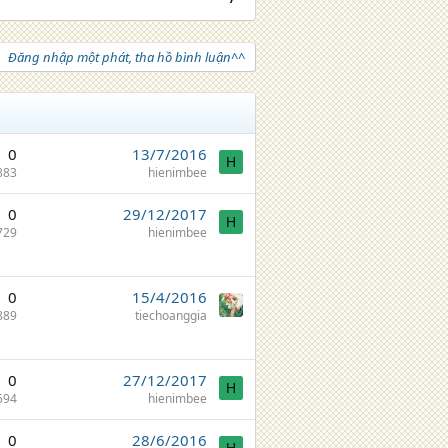
Đăng nhập một phát, tha hồ bình luận^^
0
13/7/2016
H
883
hienimbee
0
29/12/2017
H
729
hienimbee
0
15/4/2016
889
tiechoanggia
0
27/12/2017
H
594
hienimbee
0
28/6/2016
H