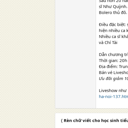
Sau hơn 20 năm
sĩ Như Quỳnh.
Bolero thủ đô.
Điều đặc biệt:
hiện nhiều ca 
Nhiều ca sĩ k
và Chí Tài
Dẫn chương tr
Thời gian: 20
Địa điểm: Trun
Bán vé Livesh
Ưu đãi giảm 10
Liveshow như
ha-noi-137.ht
〈 Rèn chữ viết cho học sinh tiể