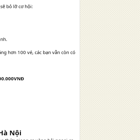
ẽ bỏ lỡ cơ hội:
ình.
oảng hơn 100 vé, các bạn vẫn còn có
.500.000VNĐ
Hà Nội