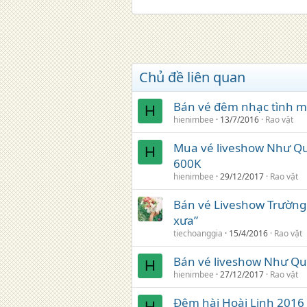
Chủ đề liên quan
Bán vé đêm nhạc tình m
H
hienimbee
13/7/2016
Rao vặt
Mua vé liveshow Như Qu
H
600K
hienimbee
29/12/2017
Rao vặt
Bán vé Liveshow Trường 
xưa”
tiechoanggia
15/4/2016
Rao vặt
Bán vé liveshow Như Qu
H
hienimbee
27/12/2017
Rao vặt
Đêm hài Hoài Linh 2016 
H