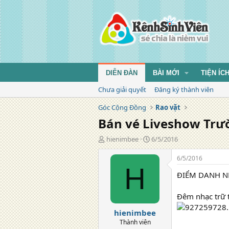
DIỄN ĐÀN
BÀI MỚI
TIỆN ÍC
Chưa giải quyết
Đăng ký thành viên
Góc Cộng Đồng
Rao vặt
Bán vé Liveshow Trư
T
N
hienimbee
6/5/2016
á
g
c
à
6/5/2016
g
y
H
ĐIỂM DANH N
i
đ
ả
ă
n
Đêm nhạc trữ t
g
hienimbee
Thành viên