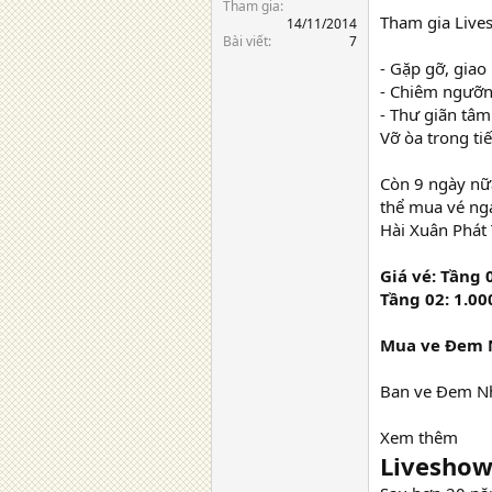
Tham gia
Tham gia Lives
14/11/2014
Bài viết
7
- Gặp gỡ, giao
- Chiêm ngưỡn
- Thư giãn tâ
Vỡ òa trong ti
Còn 9 ngày nữa
thể mua vé nga
Hài Xuân Phát
Giá vé: Tầng 
Tầng 02: 1.00
Mua ve Đem Nh
Ban ve Đem Nh
Xem thêm
Liveshow