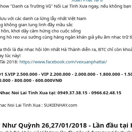
how "Danh ca Trường Vũ" Nối Lại Tình Xưa ngay, nếu không bạn s
 lưu với các danh ca lừng lẫy nhất Việt Nam
g không gian lung linh đầy mầu sắc
m hồn, khơi dậy cảm hứng cho cuộc sống
ếng hò reo vui sướng cùng hàng ngàn khán giả yêu âm nhạc trữ t
 thôi là đại nhạc hội lớn nhất Hà Thành diễn ra, BTC chỉ còn kh
y lúc này!
 Tài 2018:
https://www.facebook.com/vexuanphattai/
01 S.VIP 2.500.000 - VIP 2.200.000 - 2.000.000 - 1.800.000 - 1
0.000 - 800.000 - 600.000VNĐ
ac Noi Lai Tinh Xua tại: 0949.37.38.15 - 0966.62.48.15
ac Noi Lai Tinh Xua : SUKIENHAY.com
 Như Quỳnh 26,27/01/2018 - Lần đầu tại 