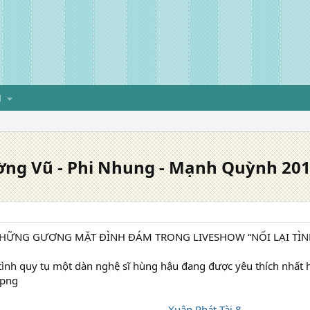
H
ờng Vũ - Phi Nhung - Mạnh Quỳnh 20
HỮNG GƯƠNG MẶT ĐÌNH ĐÁM TRONG LIVESHOW “NỐI LẠI TÌN
ình quy tụ một dàn nghệ sĩ hùng hậu đang được yêu thích nhất h
Xuân Phát Tài 8