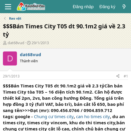
Đăng nhập
Đăng ký
Rao vặt
$$$Bán Times City T05 dt 90.1m2 giá về 2.3
tỷ
T
N
dat68vud
29/1/2013
á
g
c
à
dat68vud
D
g
y
Thành viên
i
đ
ả
ă
n
29/1/2013
#1
g
$$$Bán Times City T05 dt 90.1m2 giá về 2.3 tỷ
Cần bán
Times City tòa T05 – 16 diện tích 90.1m2. Căn hộ được
thiết kế 2pn, 2vs, ban công hướng Đông. Tổng giá trên
hợp đồng 3 tỷ (full VAT, bảo trì), bán cắt lỗ 650, bao phí
sang tên>>>
Đạt (mr): 090.456.0766 / 0904.859.712
tags: google -
Chung cư times city
,
can ho times city
, du an
times city, times city vincom, khu do thi times city,bán
chung cư times city cắt lỗ cao, chính chủ bán chung cư