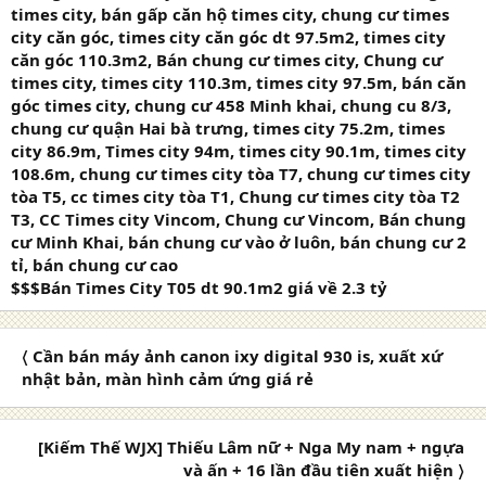
times city, bán gấp căn hộ times city, chung cư times
city căn góc, times city căn góc dt 97.5m2, times city
căn góc 110.3m2, Bán chung cư times city, Chung cư
times city, times city 110.3m, times city 97.5m, bán căn
góc times city, chung cư 458 Minh khai, chung cu 8/3,
chung cư quận Hai bà trưng, times city 75.2m, times
city 86.9m, Times city 94m, times city 90.1m, times city
108.6m, chung cư times city tòa T7, chung cư times city
tòa T5, cc times city tòa T1, Chung cư times city tòa T2
T3, CC Times city Vincom, Chung cư Vincom, Bán chung
cư Minh Khai, bán chung cư vào ở luôn, bán chung cư 2
tỉ, bán chung cư cao
$$$Bán Times City T05 dt 90.1m2 giá về 2.3 tỷ
〈 Cần bán máy ảnh canon ixy digital 930 is, xuất xứ
nhật bản, màn hình cảm ứng giá rẻ
[Kiếm Thế WJX] Thiếu Lâm nữ + Nga My nam + ngựa
và ấn + 16 lần đầu tiên xuất hiện 〉