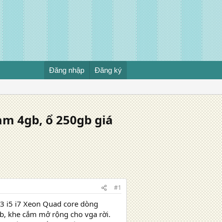
Đăng nhập
Đăng ký
ram 4gb, ổ 250gb giá
#1
 i3 i5 i7 Xeon Quad core dòng
b, khe cắm mở rộng cho vga rời.