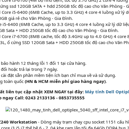
l Core i3-6100 (4M bộ nhớ đệm, tốc độ 3.70 GHz) 2 core 4 luồng
cứng ssd 120GB SATA + hdd 250GB tốc độ cao cho Văn Phòng - G
l Core i5-6400 (6MB Cache, up to 3.3 GHz) 4 core 4 luồng xử lý
GB giá rẻ cho Văn Phòng - Gia Đình.
re i5-6400 (6MB Cache, up to 3.3 GHz) 4 core 4 luồng xử lý dữ 
B Sata + HDD 250GB tốc độ cao cho Văn Phòng - Gia Đình.
l Core i7-6700 (8MB cache, tốc độ 3.4GHz up to 4.0 GHz) 4 core 
L, ổ cứng SSD 120GB Sata + HDD 250GB tốc độ cao cho Văn Phò
 bảo hành 12 tháng lỗi 1 đổi 1 tại cửa hàng.
đổi hoặc trả lại trong 7 ngày.
 cài đặt sẵn phần mềm tiện ích bạn chỉ mua về và sử dụng.
ng toàn quốc
(HN & HCM miễn phí giao hàng ngay)
.
ất liên tục cập nhật XEM NGAY tại đây:
Máy tính Dell Optip
o ngay Call: 0243 2133136 - 0853735555
Z240 Workstation
- Dòng máy trạm chạy cpu socket 1151 cấu hìn
, core i3 i5 i7 thế hệ 6 - 7, 04 khe ram lắp tối đa 64Gb DDR4 bus 