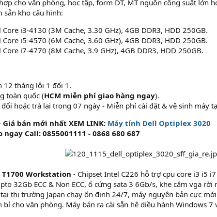
 hợp cho văn phòng, học tập, form DT, MT nguồn công suất lớn hơ
 sẵn kho cấu hình:
l Core i3-4130 (3M Cache, 3.30 GHz), 4GB DDR3, HDD 250GB.
l Core i5-4570 (6M Cache, 3.60 GHz), 4GB DDR3, HDD 250GB.
l Core i7-4770 (8M Cache, 3.9 GHz), 4GB DDR3, HDD 250GB.
 12 tháng lỗi 1 đổi 1.
g toàn quốc (
HCM miễn phí giao hàng ngay
).
đổi hoặc trả lại trong 07 ngày - Miễn phí cài đặt & vệ sinh máy t
 Giá bán mới nhất XEM LINK:
Máy tính Dell Optiplex 3020
 ngay Call: 0855001111 - 0868 680 687
l T1700 Workstation
- Chipset Intel C226 hỗ trợ cpu core i3 i5 i
upto 32Gb ECC & Non ECC, ổ cứng sata 3 6Gb/s, khe cắm vga rờ
tại thị trường Japan chạy ổn định 24/7, máy nguyên bản cực mới 
 bỉ cho văn phòng. Máy bán ra cài sẵn hệ diều hành Windows 7 