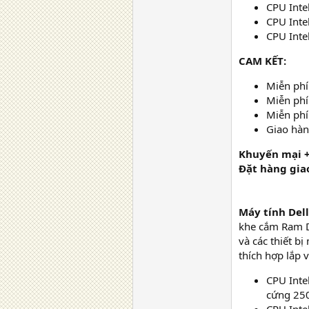
CPU Inte
CPU Inte
CPU Inte
CAM KẾT:
Miễn phí
Miễn phí 
Miễn phí
Giao hà
Khuyến mại +
Đặt hàng giao
Máy tính Del
khe cắm Ram D
và các thiết b
thích hợp lắp 
CPU Inte
cứng 250