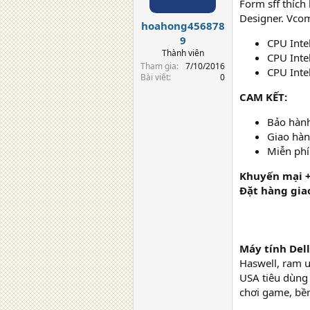
Form sff thích
Designer. Vcom
hoahong456878
9
CPU Inte
Thành viên
CPU Inte
Tham gia
7/10/2016
CPU Inte
Bài viết
0
CAM KẾT:
Bảo hành
Giao hàn
Miễn phí 
Khuyến mại +
Đặt hàng giao
Máy tính Del
Haswell, ram 
USA tiêu dùng 
chơi game, bền