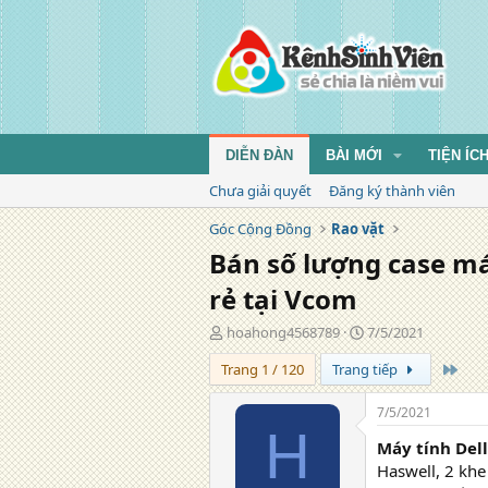
DIỄN ĐÀN
BÀI MỚI
TIỆN ÍC
Chưa giải quyết
Đăng ký thành viên
Góc Cộng Đồng
Rao vặt
Bán số lượng case máy
rẻ tại Vcom
T
N
hoahong4568789
7/5/2021
á
g
Tran
Trang 1 / 120
Trang tiếp
c
à
g
y
i
đ
7/5/2021
ả
ă
H
Máy tính Del
n
g
Haswell, 2 kh