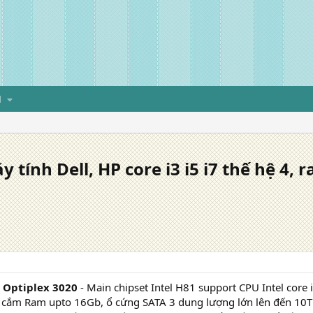
H
 tính Dell, HP core i3 i5 i7 thế hệ 4, 
g cuối
l Optiplex 3020
- Main chipset Intel H81 support CPU Intel core
e cắm Ram upto 16Gb, ổ cứng SATA 3 dung lượng lớn lên đến 10T