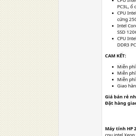
CPU Inte
PC3L, ổ 
CPU Inte
cứng 250
Intel Co
SSD 120G
CPU Inte
DDR3 PC3
CAM KẾT:
Miễn phí
Miễn phí 
Miễn phí
Giao hà
Giá bán rẻ nh
Đặt hàng gia
Máy tính HP 
cpu intel Xeon