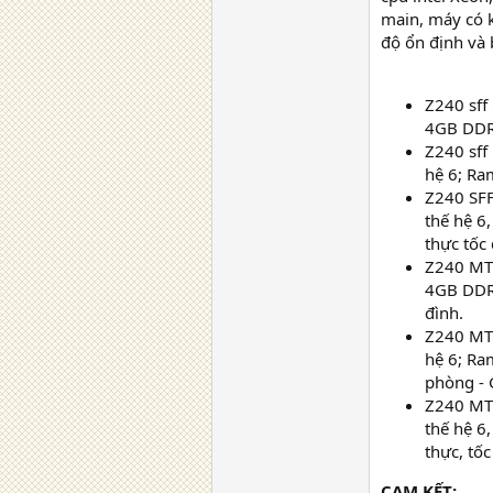
main, máy có k
độ ổn định và 
Z240 sff
4GB DDR4
Z240 sff
hệ 6; Ra
Z240 SFF
thế hệ 
thực tốc
Z240 MT 
4GB DDR4
đình.
Z240 MT 
hệ 6; Ra
phòng - 
Z240 MT 
thế hệ 
thực, tố
CAM KẾT: