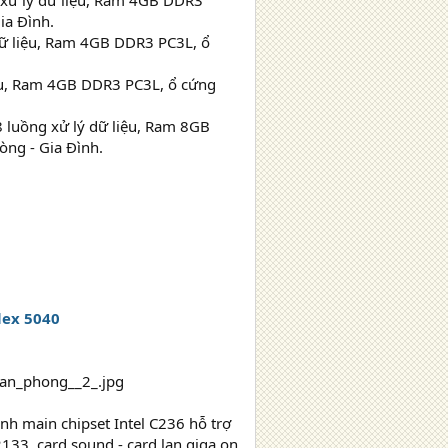
 xử lý dữ liệu, Ram 4GB DDR3
ia Đình.
 dữ liệu, Ram 4GB DDR3 PC3L, ổ
liệu, Ram 4GB DDR3 PC3L, ổ cứng
8 luồng xử lý dữ liệu, Ram 8GB
ng - Gia Đình.
lex 5040
h main chipset Intel C236 hỗ trợ
2133, card sound - card lan giga on