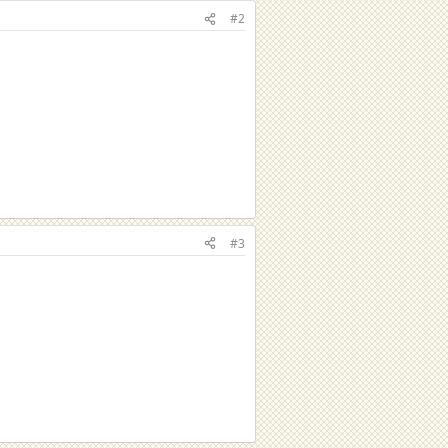
#2
#3