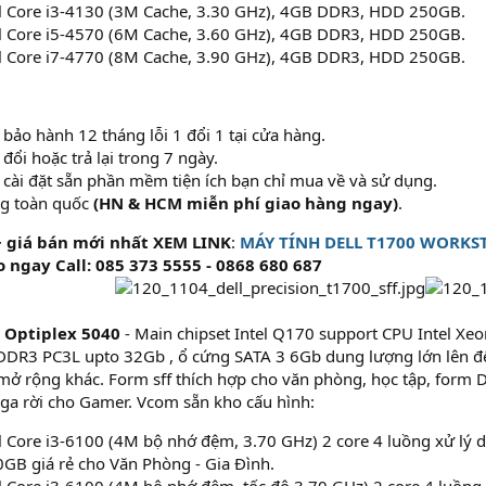
l Core i3-4130 (3M Cache, 3.30 GHz), 4GB DDR3, HDD 250GB.
l Core i5-4570 (6M Cache, 3.60 GHz), 4GB DDR3, HDD 250GB.
l Core i7-4770 (8M Cache, 3.90 GHz), 4GB DDR3, HDD 250GB.
 bảo hành 12 tháng lỗi 1 đổi 1 tại cửa hàng.
đổi hoặc trả lại trong 7 ngày.
 cài đặt sẵn phần mềm tiện ích bạn chỉ mua về và sử dụng.
ng toàn quốc
(HN & HCM miễn phí giao hàng ngay)
.
 giá bán mới nhất XEM LINK
:
MÁY TÍNH DELL T1700 WORKS
 ngay Call: 085 373 5555 - 0868 680 687
l Optiplex 5040
- Main chipset Intel Q170 support CPU Intel Xeon,
DR3 PC3L upto 32Gb , ổ cứng SATA 3 6Gb dung lượng lớn lên đ
ị mở rộng khác. Form sff thích hợp cho văn phòng, học tập, form
vga rời cho Gamer. Vcom sẵn kho cấu hình:
l Core i3-6100 (4M bộ nhớ đệm, 3.70 GHz) 2 core 4 luồng xử lý
GB giá rẻ cho Văn Phòng - Gia Đình.