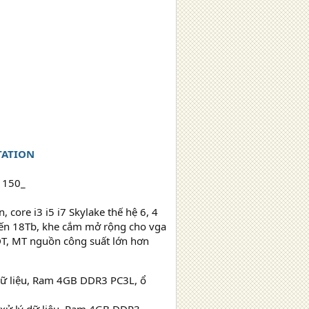
TATION
 core i3 i5 i7 Skylake thế hệ 6, 4
ến 18Tb, khe cắm mở rộng cho vga
 DT, MT nguồn công suất lớn hơn
 dữ liệu, Ram 4GB DDR3 PC3L, ổ