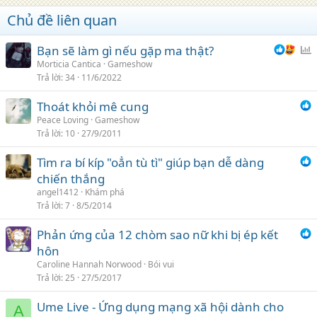
Chủ đề liên quan
Bạn sẽ làm gì nếu gặp ma thật?
ì
Morticia Cantica
Gameshow
Trả lời
34
11/6/2022
n
h
Thoát khỏi mê cung
c
Peace Loving
Gameshow
h
Trả lời
10
27/9/2011
ọ
n
Tìm ra bí kíp "oẳn tù tì" giúp bạn dễ dàng
chiến thắng
angel1412
Khám phá
Trả lời
7
8/5/2014
Phản ứng của 12 chòm sao nữ khi bị ép kết
hôn
Caroline Hannah Norwood
Bói vui
Trả lời
25
27/5/2017
Ume Live - Ứng dụng mạng xã hội dành cho
A