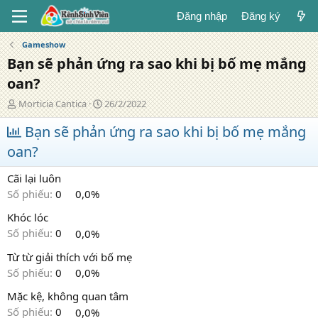
Đăng nhập
Đăng ký
Gameshow
Bạn sẽ phản ứng ra sao khi bị bố mẹ mắng
oan?
T
N
Morticia Cantica
26/2/2022
á
g
c
Bạn sẽ phản ứng ra sao khi bị bố mẹ mắng
à
g
y
oan?
i
đ
ả
ă
Cãi lại luôn
n
g
Số phiếu:
0
0,0%
Khóc lóc
Số phiếu:
0
0,0%
Từ từ giải thích với bố mẹ
Số phiếu:
0
0,0%
Mặc kệ, không quan tâm
Số phiếu:
0
0,0%