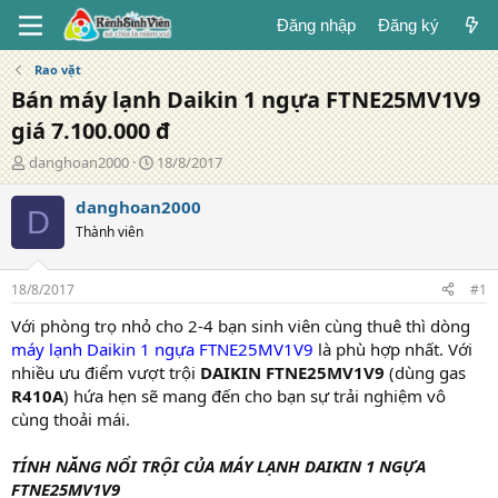
Đăng nhập
Đăng ký
Rao vặt
Bán máy lạnh Daikin 1 ngựa FTNE25MV1V9
giá 7.100.000 đ
T
N
danghoan2000
18/8/2017
á
g
c
à
danghoan2000
D
g
y
Thành viên
i
đ
ả
ă
n
18/8/2017
#1
g
Với phòng trọ nhỏ cho 2-4 bạn sinh viên cùng thuê thì dòng
máy lạnh Daikin 1 ngựa FTNE25MV1V9
là phù hợp nhất. Với
nhiều ưu điểm vượt trội
DAIKIN FTNE25MV1V9
(dùng gas
R410A
) hứa hẹn sẽ mang đến cho bạn sự trải nghiệm vô
cùng thoải mái.
TÍNH NĂNG NỔI TRỘI CỦA MÁY LẠNH DAIKIN 1 NGỰA
FTNE25MV1V9