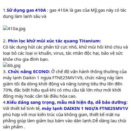
1.
Sử dụng gas 410A
: gas 410A là gas của Mỹ,gas này có tác
dụng làm lạnh sâu và
2.
Phin lọc khử mùi xúc tác quang Titanium:
Có tác dụng hút các phân tử cực nhỏ, khử mùi hôi khó chịu và
loại bỏ các loại vi khuẩn, virus, tác nhân độc hại, bảo vệ sức
khỏe cho gia đình bạn.
3.
Chức năng ECONO:
Ở chế độ vận hành thông thường của
máy lạnh Daikin 1 ngựa FTNE25MV1V9, chức năng này làm
giảm tối đa dòng khởi động và năng lượng tiêu thụ lên đến
70%, đặc biệt hiệu quả khi có nhu cầu tải lớn như mới khởi
động máy hoặc cần tải điều hòa cao.
4.
Kiểu dáng sang trọng, mẫu mã hiện đạ, dễ bảo dưỡng:
Với thiết kế tinh tế,
máy lạnh DAIKIN 1 NGỰA FTNE25MV1V
phù hợp với mọi kiến trúc của không gian, thiết kế mặt nạ
phẳng giúp làm giảm bụi bám vào dàn lạnh.Dễ dàng lau chùi
sản phẩm .