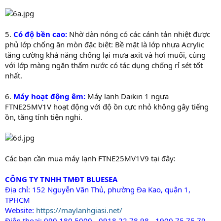
5.
Có độ bền cao:
Nhờ dàn nóng có các cánh tản nhiệt được
phủ lớp chống ăn mòn đặc biệt: Bề mặt là lớp nhựa Acrylic
tăng cường khả năng chống lại mưa axit và hơi muối, cùng
với lớp màng ngăn thấm nước có tác dụng chống rỉ sét tốt
nhất.
6.
Máy hoạt động êm:
Máy lạnh Daikin 1 ngựa
FTNE25MV1V hoạt động với độ ồn cực nhỏ không gây tiếng
ồn, tăng tính tiện nghi.
Các bạn cần mua máy lạnh FTNE25MV1V9 tại đây:
CÔNG TY TNHH TMĐT BLUESEA
Địa chỉ: 152 Nguyễn Văn Thủ, phường Đa Kao, quận 1,
TPHCM
Website:
https://maylanhgiasi.net/
Điện thoại: 090 180 5000 - 0918 22 78 98 - 1900 75 75 79