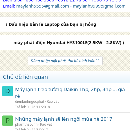
Email:
maylanh5555@gmail.com
-
maylanh9999@gmail.com
〈 Dấu hiệu bản lề Laptop của bạn bị hỏng
máy phát điện Hyundai HY3100LE(2.5KW - 2.8KW) 〉
Đăng nhập một phát, tha hồ bình luận^^
Chủ đề liên quan
Máy lạnh treo tường Daikin 1hp, 2hp, 3hp ... giá
D
rẻ
dienlanhngocphat
Rao vặt
Trả lời
0
26/11/2018
Những máy lạnh sẽ lên ngôi mùa hè 2017
P
phamthaovnn
Rao vặt
Trả lời
0
22/5/2017