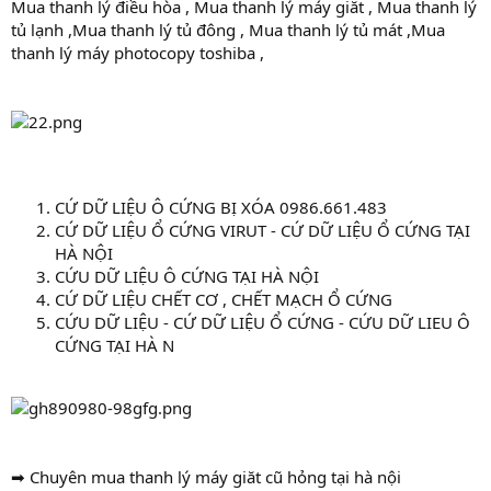
Mua thanh lý điều hòa , Mua thanh lý máy giăt , Mua thanh lý
tủ lạnh ,Mua thanh lý tủ đông , Mua thanh lý tủ mát ,Mua
thanh lý máy photocopy toshiba ,
CỨ DỮ LIỆU Ô CỨNG BỊ XÓA 0986.661.483
CỨ DỮ LIỆU Ổ CỨNG VIRUT - CỨ DỮ LIỆU Ổ CỨNG TẠI
HÀ NỘI
CỨU DỮ LIỆU Ô CỨNG TẠI HÀ NỘI
CỨ DỮ LIỆU CHẾT CƠ , CHẾT MẠCH Ổ CỨNG
CỨU DỮ LIỆU - CỨ DỮ LIỆU Ổ CỨNG - CỨU DỮ LIEU Ô
CỨNG TẠI HÀ N
➡ Chuyên mua thanh lý máy giăt cũ hỏng tại hà nội