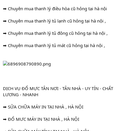
➡ Chuyên mua thanh lý điều hòa cũ hỏng tại hà nội
➡ Chuyên mua thanh lý tủ lạnh cũ hỏng tại hà nội ,
➡ Chuyên mua thanh lý tủ đông cũ hỏng tại hà nội ,
➡ Chuyên mua thanh lý tủ mát cũ hỏng tại hà nội ,
DỊCH VỤ ĐỔ MỰC TÂN NƠI - TÂN NHÀ - UY TÍN - CHẤT
LƯƠNG - NHANH
➡ SỬA CHỮA MÁY IN TẠI NHÀ , HÀ NỘI
➡ ĐỔ MƯC MÁY IN TẠI NHÀ , HÀ NỘI