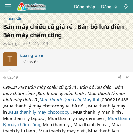
Đăng nhập
Đăng ký
Rao vặt
Bán máy chiếu cũ giá rẻ , Bán bộ lưu điên ,
Bán máy chấm công
T
N
taxi gia re
4/7/2019
á
g
c
à
taxi gia re
T
g
y
Thành viên
i
đ
ả
ă
n
4/7/2019
#1
g
0906216488,Bán máy chiếu cũ giá rẻ , Bán bộ lưu điên , Bán
máy chấm công ,Bán thanh lý màn hình , Mua thanh lý màn
hình máy tính cũ ,
Mua thanh lý máy in
,Máy tính
,0906216488
,Mua thanh lý máy photocopy tại hà nội , Mua thanh ly may
in ,
Mua thanh ly may photocopy
, Mua thanh ly man hinh ,
Mua thanh ly laptop , Mua thanh ly may dem tien ,
Mua thanh
lý máy châm công
, Mua thanh ly , Mua thanh lý tivi , Mua
thanh ly tu lanh , Mua thanh ly may giat , Mua thanh ly tu