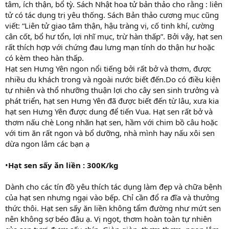
tâm, ích thận, bổ tỳ. Sách Nhật hoa tử bản thảo cho rằng : liên
tử có tác dụng trị yêu thống. Sách Bản thảo cương mục cũng
viết: “Liên tử giao tâm thận, hậu tràng vị, cố tinh khí, cường
cân cốt, bổ hư tổn, lợi nhĩ mục, trừ hàn thấp”. Bởi vậy, hạt sen
rất thích hợp với chứng đau lưng mạn tính do thận hư hoặc
có kèm theo hàn thấp.
Hạt sen Hưng Yên ngon nổi tiếng bởi rất bở và thơm, được
nhiều du khách trong và ngoài nước biết đến.Do có điều kiện
tự nhiên và thổ nhưỡng thuận lợi cho cây sen sinh trưởng và
phát triển, hạt sen Hưng Yên đã được biết đến từ lâu, xưa kia
hạt sen Hưng Yên được dung để tiến Vua. Hạt sen rất bở và
thơm nấu chè Long nhãn hạt sen, hầm với chim bồ câu hoặc
với tim ăn rất ngon và bổ dưỡng, nhà mình hay nấu xôi sen
dừa ngon lắm các bạn ạ
•
Hạt sen sấy ăn liền : 300K/kg
Dành cho các tín đồ yêu thích tác dụng làm đẹp và chữa bệnh
của hạt sen nhưng ngại vào bếp. Chỉ cần đổ ra đĩa và thưởng
thức thôi. Hạt sen sấy ăn liền không tẩm đường như mứt sen
nên không sợ béo đâu ạ. Vị ngọt, thơm hoàn toàn tự nhiên