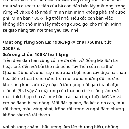
mua sáp được trực tiếp của bà con dân bản lấy mật ong trong
rừng về và xe ô tô nhà dì mình nên mình không phải trả cước
phí. Mình bán 180k/1kg thôi nhé. Nếu các bạn bận việc
không đến chỗ mình lấy mật ong được, gọi cho mình. Mình
sẽ giao hàng tận nơi theo yêu cầu nhé!
•
Mật ong rừng Sơn La: 190K/kg (= chai 750ml), tức
250K/lit
Sữa ong chúa: 160K/ hũ 1 lạng
Trên diễn đàn hẳn cũng có mẹ đã đến với Sông Mã Sơn La
hoặc biết đến với bài thơ nổi tiếng Tây Tiến của nhà thơ
Quang Dũng ở vùng này mùa xuân bạt ngàn cây diệp hạ châu
hoa đỏ nở hoa trong rừng trên núi trong những đồi nương
khe sông khe suối, cây này có tác dụng mát gan thanh độc
giải nhiệt vì vậy ăn mật ong của loại hoa trên cũng lành và
mát, thích hợp cho các mẹ bầu, các bạn thực hiện MONA và
em bé đang bị ho nóng. Mật đặc quánh, độ kết dính cao, mùi
rất thơm, màu vàng nhạt, trông rất trong vị ngọt đậm nhưng
không sắc mà rất thanh.
Với phương châm Chất lượng làm lên thương hiệu, những