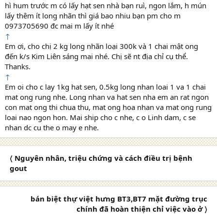
hì hum trước m có lấy hạt sen nhà bạn ruì, ngon lắm, h mún
lấy thêm ít long nhãn thì giá bao nhiu bạn pm cho m
0973705690 đc mai m lấy ít nhé
↑
Em ơi, cho chị 2 kg long nhãn loại 300k và 1 chai mật ong
đến k/s Kim Liên sáng mai nhé. Chị sẽ nt địa chỉ cụ thể.
Thanks.
↑
Em oi cho c lay 1kg hat sen, 0.5kg long nhan loai 1 va 1 chai
mat ong rung nhe. Long nhan va hat sen nha em an rat ngon
con mat ong thi chua thu, mat ong hoa nhan va mat ong rung
loai nao ngon hon. Mai ship cho c nhe, c o Linh dam, c se
nhan dc cu the o may e nhe.
〈 Nguyên nhân, triệu chứng và cách điều trị bệnh
gout
bán biệt thự việt hưng BT3,BT7 mặt đường trục
chính đã hoàn thiện chỉ việc vào ở 〉