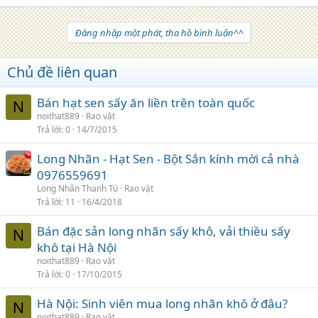
Đăng nhập một phát, tha hồ bình luận^^
Chủ đề liên quan
Bán hạt sen sấy ăn liền trên toàn quốc
N
noithat889
Rao vặt
Trả lời
0
14/7/2015
Long Nhãn - Hạt Sen - Bột Sắn kính mời cả nhà
0976559691
Long Nhãn Thanh Tú
Rao vặt
Trả lời
11
16/4/2018
Bán đặc sản long nhãn sấy khô, vải thiều sấy
N
khô tại Hà Nội
noithat889
Rao vặt
Trả lời
0
17/10/2015
Hà Nội: Sinh viên mua long nhãn khô ở đâu?
N
noithat889
Rao vặt