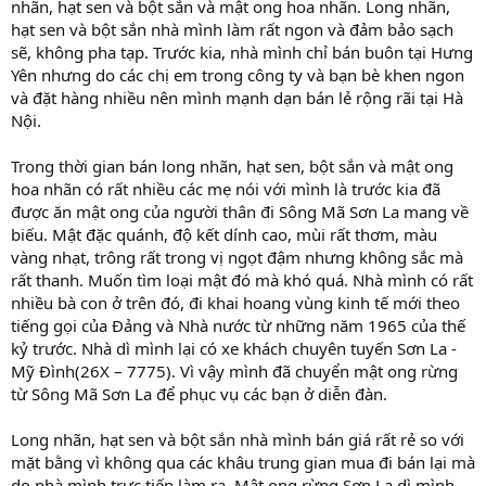
nhãn, hạt sen và bột sắn và mật ong hoa nhãn. Long nhãn,
hạt sen và bột sắn nhà mình làm rất ngon và đảm bảo sạch
sẽ, không pha tạp. Trước kia, nhà mình chỉ bán buôn tại Hưng
Yên nhưng do các chị em trong công ty và bạn bè khen ngon
và đặt hàng nhiều nên mình mạnh dạn bán lẻ rộng rãi tại Hà
Nội.
Trong thời gian bán long nhãn, hạt sen, bột sắn và mật ong
hoa nhãn có rất nhiều các mẹ nói với mình là trước kia đã
được ăn mật ong của người thân đi Sông Mã Sơn La mang về
biếu. Mật đặc quánh, độ kết dính cao, mùi rất thơm, màu
vàng nhạt, trông rất trong vị ngọt đậm nhưng không sắc mà
rất thanh. Muốn tìm loại mật đó mà khó quá. Nhà mình có rất
nhiều bà con ở trên đó, đi khai hoang vùng kinh tế mới theo
tiếng gọi của Đảng và Nhà nước từ những năm 1965 của thế
kỷ trước. Nhà dì mình lại có xe khách chuyên tuyến Sơn La -
Mỹ Đình(26X – 7775). Vì vậy mình đã chuyển mật ong rừng
từ Sông Mã Sơn La để phục vụ các bạn ở diễn đàn.
Long nhãn, hạt sen và bột sắn nhà mình bán giá rất rẻ so với
mặt bằng vì không qua các khâu trung gian mua đi bán lại mà
do nhà mình trực tiếp làm ra. Mật ong rừng Sơn La dì mình