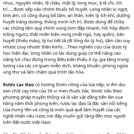
nhục, nguyên nhãn, lệ châu, mật tỳ, long mục, á lệ chi, ích
trí..., được xếp vào nhóm thuốc bổ huyết. Long nhãn vị ngọt,
tính ấm, có công dụng bổ tâm, an thần, kiện tỳ ích khí, dưỡng
huyết tráng dương, thông minh ích trí, được dùng để chữa
các chứng tâm quý chính xung (tim đập nhanh, hồi hộp đánh
trống ngực), thất miên kiện vong (mất ngủ, hay quên), bần
huyết (thiếu máu), tỳ hư tiết tả (đi lỏng do tỳ hư), tâm căn suy
nhược (suy nhược thần kinh)... Theo nghiên cứu của dược lý
học hiện đại, long nhãn có tác dụng giúp cơ thể nâng cao
năng lực chịu đựng trong điều kiện thiếu ô xy, gia tăng trọng
lượng của các cơ quan miễn dịch, kháng khuẩn, phòng ngừa
ung thư và làm chậm quá trình lão hóa.
Rượu Lạc Đạo
có hương thơm nồng của lúa nếp, vị êm dịu
xen chút cay nhẹ của 36 vị men thuốc bắc. Được nấu theo
phương pháp truyền thống và là sản vật dâng tiến lên vua
hàng năm thời phong kiến, rượu lạc đạo là đặc sản nổi tiếng
của Hưng Yên và cũng là món quà quê tâm huyết của các
nghệ nhân nấu rượu nơi đây muốn gửi tặng đến mọi người
trên đất nước Việt Nam