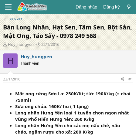
Đăng nhập
Đăng ký
Rao vặt
Bán Long Nhãn, Hạt Sen, Tâm Sen, Bột Sắn,
Mật Ong, Táo Sấy - 0978 249 568
T
N
Huy_hungyen
22/1/2016
á
g
c
à
Huy_hungyen
H
g
y
Thành viên
i
đ
ả
ă
n
22/1/2016
#1
g
Mật ong rừng Sơn La:
250K/lit; tức
190K/kg (= chai
750ml)
Sữa ong chúa: 160K/ hũ ( 1 lạng)
Long nhãn Hưng Yên loại 1 tuyển chọn ngon nhất
vùng Phố Hiến Hưng Yên: 260 K/kg
Long nhãn Hưng Yên cho các mẹ nấu chè, nấu
cháo, ngâm rượu cho xã: 200 K/kg