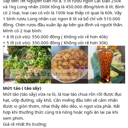
Sắp đến Tết Nguyên Đán rồi ạ. 5 lít rượu ngon Lạc Đạo 250k
và 1kg Long nhãn 200K tổng là 450.000 đồng/bình 8 lít. Bình
có 2 loại, loại cao có vòi là 100k loại thấp có quai là 60k. Vậy
1 bình rượu Long nhãn cực ngon 8 lít và bổ chỉ với 510.000
đồng. Chén rượu đầu xuân ấp áp bên gia đình và người thân.
Mình có 2 loại bình:
+ 8 lít (có vòi): 550.000 đồng ( Không vòi rẻ hơn 40k)
+ 5 lít (có vòi): 350.000 đồng ( Không vòi rẻ hơn 30k)
Mứt táo ( táo sấy)
Mứt táo (táo sấy) vừa ra lò, là loại táo chua rôn rốt được đục
hạt, ướp đường, sấy khô. Cắn miếng đầu tiên sẽ cảm nhận
được vị giòn thơm, nhai thấy dẻo dẻo, vị ngọt vừa phải. Rất
hợp khi thưởng thức cùng trà nóng hoặc ngồi ăn lai zai khi
xem phim.
Giá rẻ nhất thị trường: