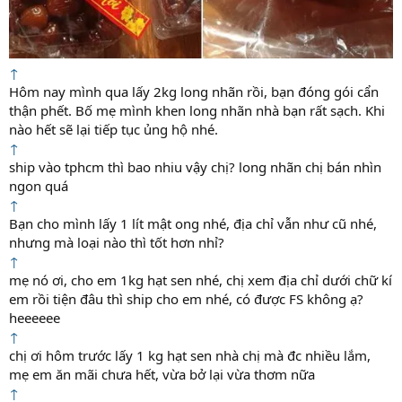
↑
Hôm nay mình qua lấy 2kg long nhãn rồi, bạn đóng gói cẩn
thận phết. Bố mẹ mình khen long nhãn nhà bạn rất sạch. Khi
nào hết sẽ lại tiếp tục ủng hộ nhé.
↑
ship vào tphcm thì bao nhiu vậy chị? long nhãn chị bán nhìn
ngon quá
↑
Bạn cho mình lấy 1 lít mật ong nhé, địa chỉ vẫn như cũ nhé,
nhưng mà loại nào thì tốt hơn nhỉ?
↑
mẹ nó ơi, cho em 1kg hạt sen nhé, chị xem địa chỉ dưới chữ kí
em rồi tiện đâu thì ship cho em nhé, có được FS không ạ?
heeeeee
↑
chị ơi hôm trước lấy 1 kg hạt sen nhà chị mà đc nhiều lắm,
mẹ em ăn mãi chưa hết, vừa bở lại vừa thơm nữa
↑