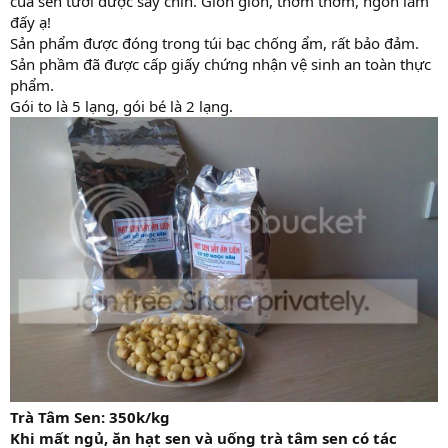
của sen tươi được sấy chín. Giòn giòn, thơm thơm, ngon lắm
đấy ạ!
Sản phẩm được đóng trong túi bạc chống ẩm, rất bảo đảm.
Sản phầm đã được cấp giấy chứng nhận vệ sinh an toàn thực
phẩm.
Gói to là 5 lạng, gói bé là 2 lạng.
Trà Tâm Sen: 350k/kg
Khi mất ngủ, ăn hạt sen và uống trà tâm sen có tác