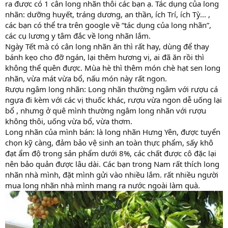
ra được có 1 cân long nhãn thôi các bạn ạ. Tác dụng của long
nhãn: dưỡng huyết, tráng dương, an thần, ích Trí, ích Tỳ... ,
các bạn có thể tra trên google về “tác dụng của long nhãn”,
các cụ lương y tâm đắc về long nhãn lắm.
Ngày Tết mà có cân long nhãn ăn thì rất hay, dùng để thay
bánh kẹo cho đỡ ngán, lại thêm hương vị, ai đã ăn rồi thì
không thể quên được. Mùa hè thì thêm món chè hạt sen long
nhãn, vừa mát vừa bổ, nấu món này rất ngon.
Rượu ngâm long nhãn: Long nhãn thường ngâm với rượu cá
ngựa đi kèm với các vị thuốc khác, rượu vừa ngon dễ uống lại
bổ , nhưng ở quê mình thường ngâm long nhãn với rượu
không thôi, uống vừa bổ, vừa thơm.
Long nhãn của mình bán: là long nhãn Hưng Yên, được tuyển
chọn kỹ càng, đảm bảo vệ sinh an toàn thực phẩm, sấy khô
đạt ẩm độ trong sản phẩm dưới 8%, các chất được cô đặc lại
nên bảo quản được lâu dài. Các bạn trong Nam rất thích long
nhãn nhà mình, đặt mình gửi vào nhiều lắm. rất nhiều người
mua long nhãn nhà mình mang ra nước ngoài làm quà.