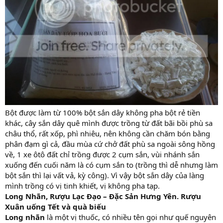
Bột được làm từ 100% bột sắn dây không pha bột rẻ tiền
khác, cây sắn dây quê mình được trồng từ đất bãi bồi phù sa
châu thổ, rất xốp, phì nhiêu, nên không cần chăm bón bằng
phân đạm gì cả, đầu mùa cứ chở đất phù sa ngoài sông hồng
về, 1 xe ôtô đất chỉ trồng được 2 cụm sắn, vùi nhánh sắn
xuống đến cuối năm là có cụm sắn to (trồng thì dễ nhưng làm
bột sắn thì lại vất vả, kỳ công). Vì vậy bột sắn dây của làng
mình trồng có vị tinh khiết, vị không pha tạp.
Long Nhãn, Rượu Lạc Đạo – Đặc Sản Hưng Yên. Rượu
Xuân uống Tết và quà biếu
Long nhãn
là một vị thuốc, có nhiều tên gọi như quế nguyên