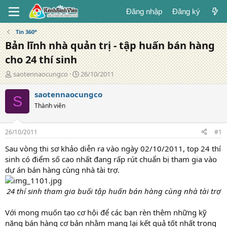
Đăng nhập
Đăng ký
Tin 360°
Bản lĩnh nhà quản trị - tập huấn bán hàng
cho 24 thí sinh
T
N
saotennaocungco
26/10/2011
á
g
c
à
saotennaocungco
S
g
y
Thành viên
i
đ
ả
ă
n
26/10/2011
#1
g
Sau vòng thi sơ khảo diễn ra vào ngày 02/10/2011, top 24 thí
sinh có điểm số cao nhất đang rấp rút chuẩn bị tham gia vào
dự án bán hàng cùng nhà tài trợ.
24 thí sinh tham gia buối tập huấn bán hàng cùng nhà tài trợ
Với mong muốn tạo cơ hội để các bạn rèn thêm những kỹ
năng bán hàng cơ bản nhằm mang lại kết quả tốt nhất trong