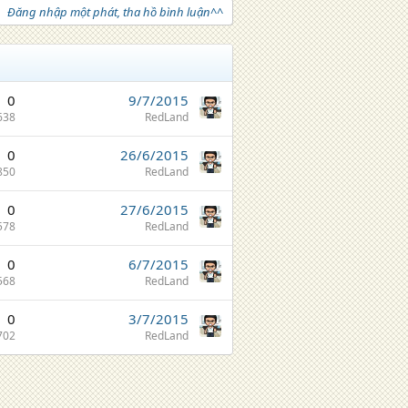
Đăng nhập một phát, tha hồ bình luận^^
0
9/7/2015
638
RedLand
0
26/6/2015
850
RedLand
0
27/6/2015
578
RedLand
0
6/7/2015
568
RedLand
0
3/7/2015
702
RedLand