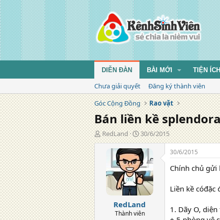
DIỄN ĐÀN
BÀI MỚI
TIỆN ÍC
Chưa giải quyết
Đăng ký thành viên
Góc Cộng Đồng
Rao vặt
Bán liền kề splendor
T
N
RedLand
30/6/2015
á
g
c
à
30/6/2015
g
y
Chính chủ gửi 
i
đ
ả
ă
n
Liền kề cóđặc 
g
RedLand
1. Dãy O, diện
Thành viên
+ 5 phòng vệ s