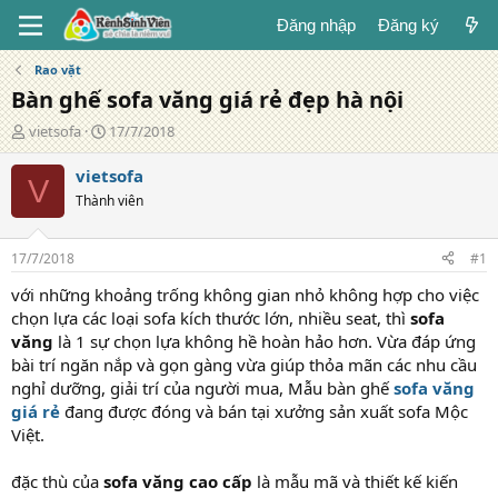
Đăng nhập
Đăng ký
Rao vặt
Bàn ghế sofa văng giá rẻ đẹp hà nội
T
N
vietsofa
17/7/2018
á
g
c
à
vietsofa
V
g
y
Thành viên
i
đ
ả
ă
n
17/7/2018
#1
g
với những khoảng trống không gian nhỏ không hợp cho việc
chọn lựa các loại sofa kích thước lớn, nhiều seat, thì
sofa
văng
là 1 sự chọn lựa không hề hoàn hảo hơn. Vừa đáp ứng
bài trí ngăn nắp và gọn gàng vừa giúp thỏa mãn các nhu cầu
nghỉ dưỡng, giải trí của người mua, Mẫu bàn ghế
sofa văng
giá rẻ
đang được đóng và bán tại xưởng sản xuất sofa Mộc
Việt.
đặc thù của
sofa văng cao cấp
là mẫu mã và thiết kế kiến