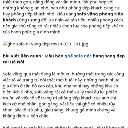
thiết thon gọn, năng động và văn minh. Rất phù hợp với
những không gian nhỏ, hẹp như phòng tiếp khách cung cư
hay phòng tiếp khách nhỏ. kiểu dáng
sofa văng phòng tiếp
khách
cũng tương đối ưa nhìn và tân tiến, nhiều phong cách
nên gia chủ cũng có rất nhiều chọn lựa cho phòng tiếp khách
của hạnh phúc gia đình mình.
bài viết liên quan : Mẫu bàn
ghế sofa góc
hạng sang đẹp
tại Hà Nội
Sofa văng quả thật đang là một xu hướng mới trong các công
việc tô vẽ trang trí nội thất thời buổi này. những hạnh phúc
gia đình ở căn hộ cao cấp, khu nhà mini hay những khu có
diện tích S nhỏ, sofa văng rất có thể xử lý mọi âu lo, phiền
muộn về việc tô vẽ trang trí phòng tiếp khách của anh chị.
kích cỡ nhỏ nhắn, gọn gàng, vật liệu vải ghế có nhiều tùy
chọn, sắc tố trù phú, giàu sang, khung gỗ minh chứng và
khẳng định & bền chắc.
Khi chọn lựa chất liệu cho ghế sofa văng ngoài yếu tố hợp với