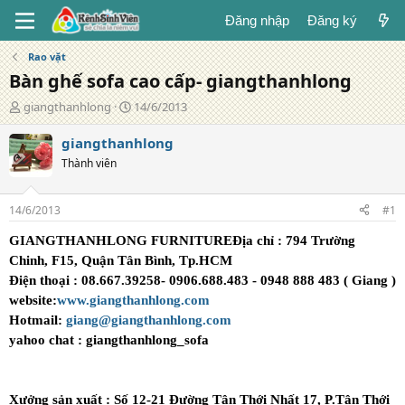
Đăng nhập
Đăng ký
Rao vặt
Bàn ghế sofa cao cấp- giangthanhlong
T
N
giangthanhlong
14/6/2013
á
g
c
à
giangthanhlong
g
y
Thành viên
i
đ
ả
ă
n
14/6/2013
#1
g
GIANGTHANHLONG FURNITURE
Địa chỉ :
794 Trường
Chinh, F15, Quận Tân Bình, Tp.HCM
Điện thoại :
08.667.39258- 0906.688.483 - 0948 888 483 ( Giang )
website:
www.giangthanhlong.com
Hotmail:
giang@giangthanhlong.com
yahoo chat : giangthanhlong_sofa
Xưởng sản xuất : Số 12-21 Đường Tân Thới Nhất 17, P.Tân Thới