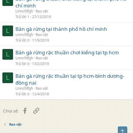
L
chí minh
Lmncfdfgh
Rao vặt
Trả lời
1
27/12/2019
Bán gà rừng tại thành phố hồ chí minh
L
Lmncfdfgh
Rao vặt
Trả lời
0
11/9/2019
Bán gà rừng rặc thuần chơi kiểng tại tp hcm
L
Lmncfdfgh
Rao vặt
Trả lời
0
13/2/2019
Bán gà rừng rặc thuần tại tp hcm-bình dương-
L
đồng nai
Lmncfdfgh
Rao vặt
Trả lời
0
12/4/2018
Facebook
Liên kết
Chia sẻ:
Rao vặt
Top