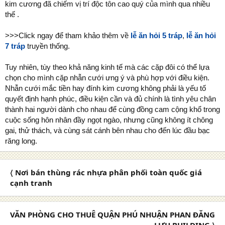
kim cương đã chiếm vị trí độc tôn cao quý của mình qua nhiều
thế .
>>>Click ngay để tham khảo thêm về
lễ ăn hỏi 5 tráp
,
lễ ăn hỏi
7 tráp
truyền thống.
Tuy nhiên, tùy theo khả năng kinh tế mà các cặp đôi có thể lựa
chọn cho mình cặp nhẫn cưới ưng ý và phù hợp với điều kiện.
Nhẫn cưới mắc tiền hay đính kim cương không phải là yếu tố
quyết định hạnh phúc, điều kiện cần và đủ chính là tình yêu chân
thành hai người dành cho nhau để cùng đồng cam cộng khổ trong
cuộc sống hôn nhân đầy ngọt ngào, nhưng cũng không ít chông
gai, thử thách, và cùng sát cánh bên nhau cho đến lúc đầu bạc
răng long.
〈 Nơi bán thùng rác nhựa phân phối toàn quốc giá
cạnh tranh
VĂN PHÒNG CHO THUÊ QUẬN PHÚ NHUẬN PHAN ĐĂNG
LƯU BUILDING 〉