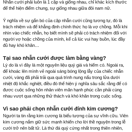
Nhẫn cưới phải luôn là 1 cặp và giống nhau, chỉ khác kích thước
để thể hiện điểm chung, sự giống nhau giữa đôi nam nữ.
Ý nghĩa về sự gắn bó của cặp nhẫn cưới cũng tương tự, đó là
trách nhiệm và để khẳng định chính thức họ là vợ chồng. Mỗi khi
nhìn vào chiếc nhẫn, họ biết mình sẽ phải có trách nhiệm đối với
người vợ hoặc chồng của mình, kể cả lúc vui hay buồn, lúc đầy
đủ hay khó khăn…
Tại sao nhẫn cưới được làm bằng vàng?
Lý do là vì đây là một nguyên liệu quý giá và hiếm có. Ngoài ra,
để khoác lên mình vẻ ngoài sáng bóng lộng lẫy của chiếc nhẫn
cưới, vàng đã phải trải qua quá trình nung nấu trong lửa dưới
nhiệt độ khắc nghiệt, điều đó thể hiện ý nghĩa sâu sắc rằng để có
đươc cuộc sống hôn nhân viên mãn hạnh phúc cần phải cùng
nhau vượt qua những thử thách và khó khăn trong cuộc sống.
Vì sao phải chọn nhẫn cưới đính kim cương?
Người ta tin rằng kim cương là biểu tượng của sự vĩnh cữu. Viên
kim cương nắm giữ sức mạnh khiến cho lời thề nguyện trong lễ
cưới trở nên bất tử. Là thứ đá quý cứng nhất trong thiên nhiên,