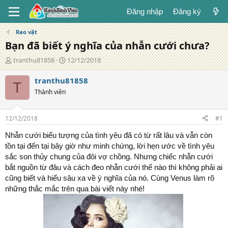
Đăng nhập
Đăng ký
Rao vặt
Bạn đã biết ý nghĩa của nhẫn cưới chưa?
T
N
tranthu81858
12/12/2018
á
g
c
à
tranthu81858
T
g
y
Thành viên
i
đ
ả
ă
n
12/12/2018
#1
g
Nhẫn cưới biểu tượng của tình yêu đã có từ rất lâu và vẫn còn
tồn tại đến tại bây giờ như minh chứng, lời hẹn ước về tình yêu
sắc son thủy chung của đôi vợ chồng. Nhưng chiếc nhẫn cưới
bắt nguồn từ đâu và cách đeo nhẫn cưới thế nào thì không phải ai
cũng biết và hiểu sâu xa về ý nghĩa của nó. Cùng Venus làm rõ
những thắc mắc trên qua bài viết này nhé!