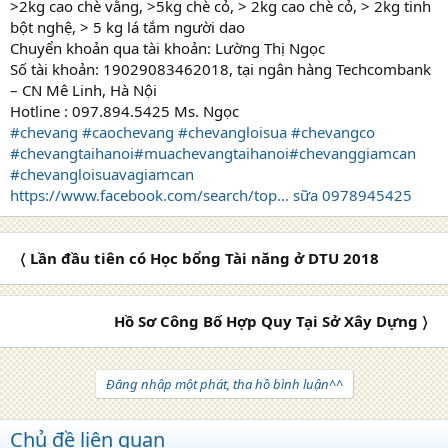
>2kg cao chè vằng, >5kg chè cỏ, > 2kg cao chè cỏ, > 2kg tinh
bột nghệ, > 5 kg lá tắm người dao
Chuyển khoản qua tài khoản: Lường Thị Ngọc
Số tài khoản: 19029083462018, tại ngân hàng Techcombank
– CN Mê Linh, Hà Nội
Hotline : 097.894.5425 Ms. Ngọc
#chevang
#caochevang
#chevangloisua
#chevangco
#chevangtaihanoi
#muachevangtaihanoi
#chevanggiamcan
#chevangloisuavagiamcan
https://www.facebook.com/search/top... sữa 0978945425
〈 Lần đầu tiên có Học bổng Tài năng ở DTU 2018
Hồ Sơ Công Bố Hợp Quy Tại Sở Xây Dựng 〉
Đăng nhập một phát, tha hồ bình luận^^
Chủ đề liên quan