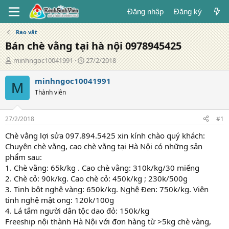
Đăng nhập
Đăng ký
Rao vặt
Bán chè vằng tại hà nội 0978945425
T
N
minhngoc10041991
27/2/2018
á
g
c
à
minhngoc10041991
M
g
y
Thành viên
i
đ
ả
ă
n
27/2/2018
#1
g
Chè vằng lợi sửa 097.894.5425 xin kính chào quý khách:
Chuyên chè vằng, cao chè vằng tại Hà Nội có những sản
phẩm sau:
1. Chè vằng: 65k/kg . Cao chè vằng: 310k/kg/30 miếng
2. Chè cỏ: 90k/kg. Cao chè cỏ: 450k/kg ; 230k/500g
3. Tinh bột nghệ vàng: 650k/kg. Nghệ Đen: 750k/kg. Viên
tinh nghệ mật ong: 120k/100g
4. Lá tắm người dân tộc dao đỏ: 150k/kg
Freeship nội thành Hà Nội với đơn hàng từ >5kg chè vàng,