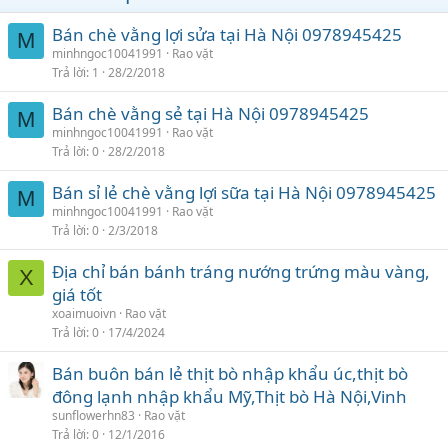
Bán chè vằng lợi sửa tại Hà Nội 0978945425
M
minhngoc10041991
Rao vặt
Trả lời
1
28/2/2018
Bán chè vằng sẻ tại Hà Nội 0978945425
M
minhngoc10041991
Rao vặt
Trả lời
0
28/2/2018
Bán sỉ lẻ chè vằng lợi sữa tại Hà Nội 0978945425
M
minhngoc10041991
Rao vặt
Trả lời
0
2/3/2018
Địa chỉ bán bánh tráng nướng trứng màu vàng,
X
giá tốt
xoaimuoivn
Rao vặt
Trả lời
0
17/4/2024
Bán buôn bán lẻ thịt bò nhập khẩu úc,thịt bò
đông lạnh nhập khẩu Mỹ,Thịt bò Hà Nội,Vinh
sunflowerhn83
Rao vặt
Trả lời
0
12/1/2016