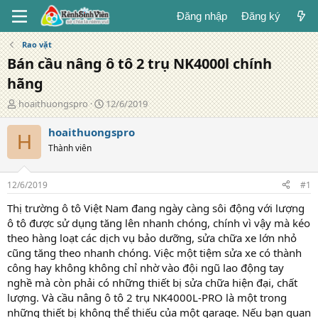
Đăng nhập
Đăng ký
Rao vặt
Bán cầu nâng ô tô 2 trụ NK4000l chính
hãng
T
N
hoaithuongspro
12/6/2019
á
g
c
à
hoaithuongspro
H
g
y
Thành viên
i
đ
ả
ă
n
12/6/2019
#1
g
Thị trường ô tô Việt Nam đang ngày càng sôi động với lượng
ô tô được sử dụng tăng lên nhanh chóng, chính vì vậy mà kéo
theo hàng loạt các dịch vụ bảo dưỡng, sửa chữa xe lớn nhỏ
cũng tăng theo nhanh chóng. Việc một tiệm sửa xe có thành
công hay không không chỉ nhờ vào đội ngũ lao động tay
nghề mà còn phải có những thiết bị sửa chữa hiện đại, chất
lượng. Và cầu nâng ô tô 2 trụ NK4000L-PRO là một trong
những thiết bị không thể thiếu của một garage. Nếu bạn quan