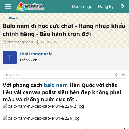
Đăng nhập
Đăng ký
Rao vặt
Balo nam đi học cực chất - Hàng nhập khẩu
chính hãng - Bảo hành trọn đời
T
N
thoitrangdocla
19/2/2019
á
g
c
à
thoitrangdocla
T
g
y
Thành viên
i
đ
ả
ă
n
19/2/2019
#1
g
Với phong cách
balo nam
Hàn Quốc với chất
liệu vải canvas polist siêu bền đẹp không phai
màu và chống nước cực tốt..