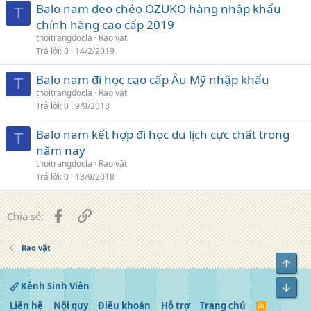
Balo nam đeo chéo OZUKO hàng nhập khẩu
T
chính hãng cao cấp 2019
thoitrangdocla
Rao vặt
Trả lời
0
14/2/2019
Balo nam đi học cao cấp Âu Mỹ nhập khẩu
T
thoitrangdocla
Rao vặt
Trả lời
0
9/9/2018
Balo nam kết hợp đi học du lịch cực chất trong
T
năm nay
thoitrangdocla
Rao vặt
Trả lời
0
13/9/2018
Facebook
Liên kết
Chia sẻ:
Rao vặt
Top
Kênh Sinh Viên
Bot
Liên hệ
Nội quy
Điều khoản
Hỗ trợ
Trang chủ
R