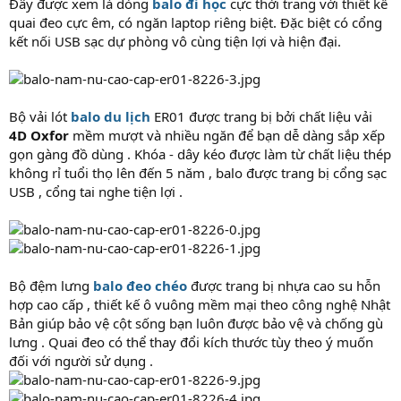
Đây được xem là dòng
balo đi học
cực thời trang với thiết kế
quai đeo cực êm, có ngăn laptop riêng biệt. Đặc biệt có cổng
kết nối USB sạc dự phòng vô cùng tiện lợi và hiện đại.
Bộ vải lót
balo du lịch
ER01 được trang bị bởi chất liệu vải
4D Oxfor
mềm mượt và nhiều ngăn để bạn dễ dàng sắp xếp
gọn gàng đồ dùng . Khóa - dây kéo được làm từ chất liệu thép
không rỉ tuổi thọ lên đến 5 năm , balo được trang bị cổng sạc
USB , cổng tai nghe tiện lợi .
Bộ đệm lưng
balo đeo chéo
được trang bị nhựa cao su hỗn
hợp cao cấp , thiết kế ô vuông mềm mại theo công nghệ Nhật
Bản giúp bảo vệ cột sống bạn luôn được bảo vệ và chống gù
lưng . Quai đeo có thể thay đổi kích thước tùy theo ý muốn
đối với người sử dụng .