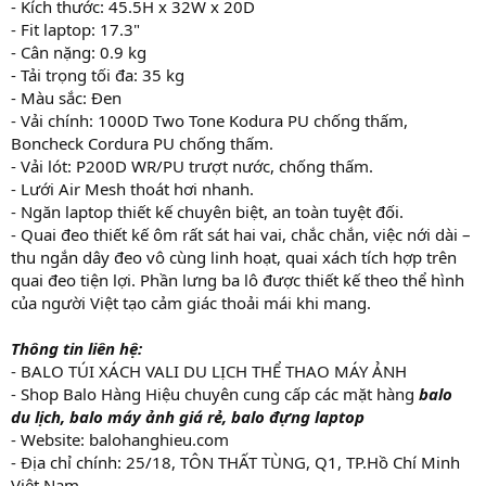
- Kích thước: 45.5H x 32W x 20D
- Fit laptop: 17.3"
- Cân nặng: 0.9 kg
- Tải trọng tối đa: 35 kg
- Màu sắc: Đen
- Vải chính: 1000D Two Tone Kodura PU chống thấm,
Boncheck Cordura PU chống thấm.
- Vải lót: P200D WR/PU trượt nước, chống thấm.
- Lưới Air Mesh thoát hơi nhanh.
- Ngăn laptop thiết kế chuyên biệt, an toàn tuyệt đối.
- Quai đeo thiết kế ôm rất sát hai vai, chắc chắn, việc nới dài –
thu ngắn dây đeo vô cùng linh hoạt, quai xách tích hợp trên
quai đeo tiện lợi. Phần lưng ba lô được thiết kế theo thể hình
của người Việt tạo cảm giác thoải mái khi mang.
Thông tin liên hệ:
- BALO TÚI XÁCH VALI DU LỊCH THỂ THAO MÁY ẢNH
- Shop Balo Hàng Hiệu chuyên cung cấp các mặt hàng
balo
du lịch, balo máy ảnh giá rẻ, balo đựng laptop
- Website: balohanghieu.com
- Địa chỉ chính: 25/18, TÔN THẤT TÙNG, Q1, TP.Hồ Chí Minh
Việt Nam