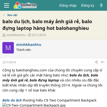
Đăng nhập
Đăng ký
Rao vặt
balo du lịch, balo máy ảnh giá rẻ, balo
đựng laptop hàng hot balohanghieu
T
N
minhkhanhtu
22/1/2014
á
g
c
à
minhkhanhtu
M
g
y
Thành viên
i
đ
ả
ă
n
22/1/2014
#1
g
Công ty balohanghieu.com của chúng tôi chuyên cung cấp sỉ
và lẻ với giá gốc các mặt hàng balo như:
balo du lịch, balo
máy ảnh giá rẻ, balo đựng laptop
và còn nhiều ưu đãi đặc
biệt khác nhân dịp tết truyền thống 2014. Ngoài ra chúng tôi
còn cung cấp 1 số loại balo khác
Balo du lịch
thương hiệu C9 Two Compartment Backpack