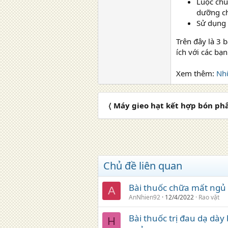
Luộc chu
dưỡng ch
Sử dụng 
Trên đây là 3 
ích với các bạn
Xem thêm:
Nhữ
〈 Máy gieo hạt kết hợp bón ph
Chủ đề liên quan
Bài thuốc chữa mất ngủ
A
AnNhien92
12/4/2022
Rao vặt
Bài thuốc trị đau dạ dà
H