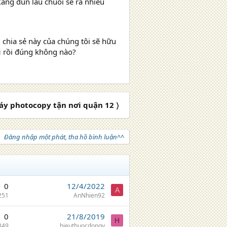
Càng đun lâu chuối sẽ ra nhiều
 chia sẻ này của chúng tôi sẽ hữu
ì
rồi đúng không nào?
y photocopy tận nơi quận 12 〉
Đăng nhập một phát, tha hồ bình luận^^
0
12/4/2022
A
251
AnNhien92
0
21/8/2019
H
349
hieuthuocdongy