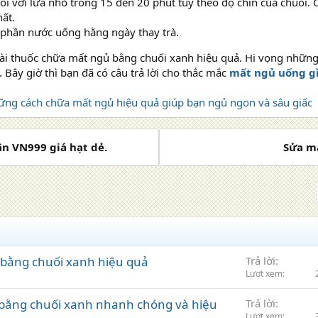
ối với lửa nhỏ trong 15 đến 20 phút tùy theo độ chín của chuối. 
ất.
phần nước uống hằng ngày thay trà.
bài thuốc chữa mất ngủ bằng chuối xanh hiệu quả. Hi vọng những
. Bây giờ thì bạn đã có câu trả lời cho thắc mắc
mất ngủ uống g
ng cách chữa mất ngủ hiệu quả giúp bạn ngủ ngon và sâu giấc
ân VN999 giá hạt dẻ.
Sửa má
 bằng chuối xanh hiệu quả
Trả lời
Lượt xem
y bằng chuối xanh nhanh chóng và hiệu
Trả lời
Lượt xem