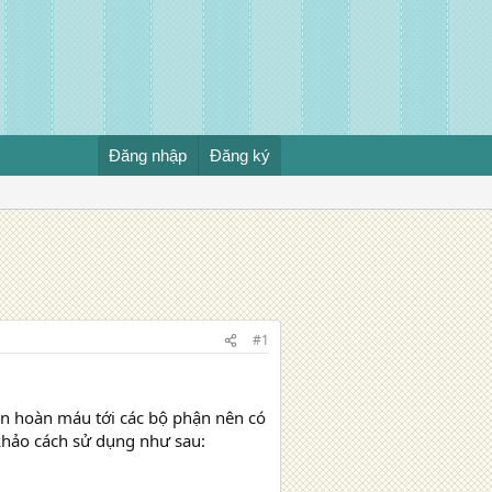
Đăng nhập
Đăng ký
#1
ần hoàn máu tới các bộ phận nên có
 khảo cách sử dụng như sau: