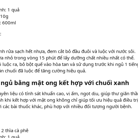
nh: 1 quả
 10g
: 600ml
:
nh rửa sạch hết nhựa, đem cắt bỏ đầu đuôi và luộc với nước sôi.
lửa nhỏ trong vòng 15 phút để lấy dưỡng chất nhiều nhất có thể.
i luộc ra, bỏ bột quế vào hòa tan và sử dụng trước khi ngủ 1 tiến
ăn chuối đã luộc để tăng cường hiệu quả.
ngủ bằng mật ong kết hợp với chuối xanh
yên liệu có tính sát khuẩn cao, vị ấm, ngọt dịu, giúp thư giãn th
h khi kết hợp với mật ong không chỉ giúp tối ưu hiệu quả điều tr
i các bài thuốc khác, phù hợp với nhiều đối tượng người bệnh.
 2 thìa cà phê
nh: 1 quả