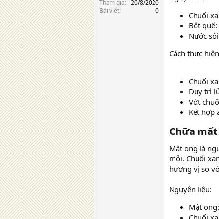
Tham gia
20/8/2020
Bài viết
0
Chuối xa
Bột quế:
Nước sôi
Cách thực hiện
Chuối xa
Duy trì 
Vớt chuố
Kết hợp 
Chữa mất 
Mật ong là ngu
mỏi. Chuối xan
hương vị so vớ
Nguyên liệu:
Mật ong:
Chuối xa