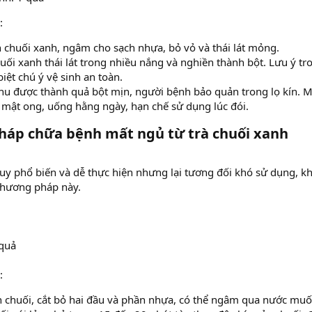
:
 chuối xanh, ngâm cho sạch nhựa, bỏ vỏ và thái lát mỏng.
ối xanh thái lát trong nhiều nắng và nghiền thành bột. Lưu ý tr
iệt chú ý vệ sinh an toàn.
thu được thành quả bột mịn, người bệnh bảo quản trong lọ kín. M
 mật ong, uống hằng ngày, hạn chế sử dụng lúc đói.
áp chữa bệnh mất ngủ từ trà chuối xanh
uy phổ biến và dễ thực hiện nhưng lại tương đối khó sử dụng, k
hương pháp này.
 quả
:
 chuối, cắt bỏ hai đầu và phần nhựa, có thể ngâm qua nước muối