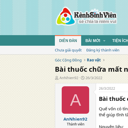
DIỄN ĐÀN
BÀI MỚI
TIỆN ÍC
Chưa giải quyết
Đăng ký thành viên
Góc Cộng Đồng
Rao vặt
Bài thuốc chữa mất 
T
N
AnNhien92
26/3/2022
á
g
c
à
26/3/2022
g
y
A
Bài thuốc
i
đ
ả
ă
n
Quế vốn có tín
g
thể giúp tĩnh 
AnNhien92
Thành viên
Nguyên liệu: