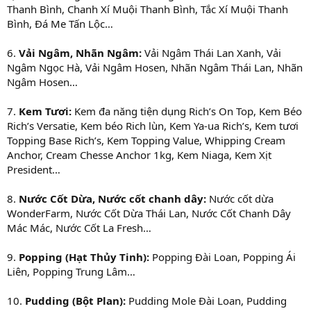
Thanh Bình, Chanh Xí Muội Thanh Bình, Tắc Xí Muội Thanh
Bình, Đá Me Tấn Lộc…
6.
Vải Ngâm, Nhãn Ngâm:
Vải Ngâm Thái Lan Xanh, Vải
Ngâm Ngọc Hà, Vải Ngâm Hosen, Nhãn Ngâm Thái Lan, Nhãn
Ngâm Hosen…
7.
Kem Tươi:
Kem đa năng tiện dụng Rich’s On Top, Kem Béo
Rich’s Versatie, Kem béo Rich lùn, Kem Ya-ua Rich’s, Kem tươi
Topping Base Rich’s, Kem Topping Value, Whipping Cream
Anchor, Cream Chesse Anchor 1kg, Kem Niaga, Kem Xịt
President…
8.
Nước Cốt Dừa, Nước cốt chanh dây:
Nước cốt dừa
WonderFarm, Nước Cốt Dừa Thái Lan, Nước Cốt Chanh Dây
Mác Mác, Nước Cốt La Fresh…
9.
Popping (Hạt Thủy Tinh):
Popping Đài Loan, Popping Ái
Liên, Popping Trung Lâm…
10.
Pudding (Bột Plan):
Pudding Mole Đài Loan, Pudding