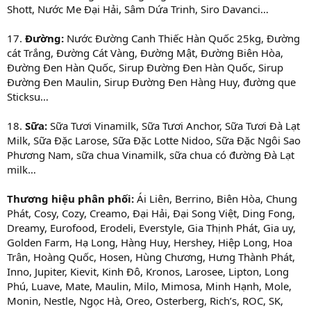
Shott, Nước Me Đại Hải, Sâm Dứa Trinh, Siro Davanci…
17.
Đường:
Nước Đường Canh Thiếc Hàn Quốc 25kg, Đường
cát Trắng, Đường Cát Vàng, Đường Mật, Đường Biên Hòa,
Đường Đen Hàn Quốc, Sirup Đường Đen Hàn Quốc, Sirup
Đường Đen Maulin, Sirup Đường Đen Hàng Huy, đường que
Sticksu…
18.
Sữa:
Sữa Tươi Vinamilk, Sữa Tươi Anchor, Sữa Tươi Đà Lạt
Milk, Sữa Đặc Larose, Sữa Đặc Lotte Nidoo, Sữa Đặc Ngôi Sao
Phương Nam, sữa chua Vinamilk, sữa chua có đường Đà Lạt
milk…
Thương hiệu phân phối:
Ái Liên, Berrino, Biên Hòa, Chung
Phát, Cosy, Cozy, Creamo, Đại Hải, Đại Song Việt, Ding Fong,
Dreamy, Eurofood, Erodeli, Everstyle, Gia Thịnh Phát, Gia uy,
Golden Farm, Hạ Long, Hàng Huy, Hershey, Hiệp Long, Hoa
Trân, Hoàng Quốc, Hosen, Hùng Chương, Hưng Thành Phát,
Inno, Jupiter, Kievit, Kinh Đô, Kronos, Larosee, Lipton, Long
Phú, Luave, Mate, Maulin, Milo, Mimosa, Minh Hạnh, Mole,
Monin, Nestle, Ngọc Hà, Oreo, Osterberg, Rich’s, ROC, SK,