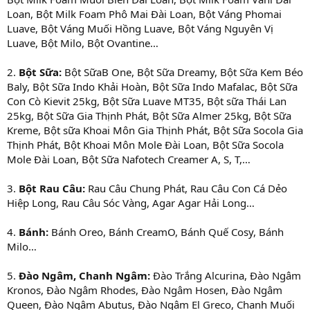
Loan, Bột Milk Foam Phô Mai Đài Loan, Bột Váng Phomai
Luave, Bột Váng Muối Hồng Luave, Bột Váng Nguyên Vị
Luave, Bột Milo, Bột Ovantine…
2.
Bột Sữa:
Bột SữaB One, Bột Sữa Dreamy, Bột Sữa Kem Béo
Baly, Bột Sữa Indo Khải Hoàn, Bột Sữa Indo Mafalac, Bột Sữa
Con Cò Kievit 25kg, Bột Sữa Luave MT35, Bột sữa Thái Lan
25kg, Bột Sữa Gia Thịnh Phát, Bột Sữa Almer 25kg, Bột Sữa
Kreme, Bột sữa Khoai Môn Gia Thịnh Phát, Bột Sữa Socola Gia
Thịnh Phát, Bột Khoai Môn Mole Đài Loan, Bột Sữa Socola
Mole Đài Loan, Bột Sữa Nafotech Creamer A, S, T,…
3.
Bột Rau Câu:
Rau Câu Chung Phát, Rau Câu Con Cá Dẻo
Hiệp Long, Rau Câu Sóc Vàng, Agar Agar Hải Long…
4.
Bánh:
Bánh Oreo, Bánh CreamO, Bánh Quế Cosy, Bánh
Milo…
5.
Đào Ngâm, Chanh Ngâm:
Đào Trắng Alcurina, Đào Ngâm
Kronos, Đào Ngâm Rhodes, Đào Ngâm Hosen, Đào Ngâm
Queen, Đào Ngâm Abutus, Đào Ngâm El Greco, Chanh Muối