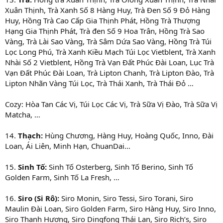
Xuân Thịnh, Trà Xanh Số 8 Hàng Huy, Trà Đen Số 9 Đỏ Hàng
Huy, Hồng Trà Cao Cấp Gia Thịnh Phát, Hồng Trà Thượng
Hạng Gia Thịnh Phát, Trà đen Số 9 Hoa Trân, Hồng Trà Sao
Vàng, Trà Lài Sao Vàng, Trà Sâm Dứa Sao Vàng, Hồng Trà Túi
Lọc Long Phú, Trà Xanh Kiều Mạch Túi Lọc Vietblent, Trà Xanh
Nhài Số 2 Vietblent, Hồng Trà Vạn Đất Phúc Đài Loan, Lục Trà
Vạn Đất Phúc Đài Loan, Trà Lipton Chanh, Trà Lipton Đào, Trà
Lipton Nhãn Vàng Túi Lọc, Trà Thái Xanh, Trà Thái Đỏ …
Cozy: Hòa Tan Các Vị, Túi Lọc Các Vị, Trà Sữa Vị Đào, Trà Sữa Vị
Matcha, …
14.
Thạch:
Hùng Chương, Hàng Huy, Hoàng Quốc, Inno, Đài
Loan, Ái Liên, Minh Hạn, ChuanDai…
15.
Sinh Tố:
Sinh Tố Osterberg, Sinh Tố Berino, Sinh Tố
Golden Farm, Sinh Tố La Fresh, …
16.
Siro (Si Rô):
Siro Monin, Siro Tessi, Siro Torani, Siro
Maulin Đài Loan, Siro Golden Farm, Siro Hàng Huy, Siro Inno,
Siro Thanh Hương, Siro Dingfong Thái Lan, Siro Rich’s, Siro