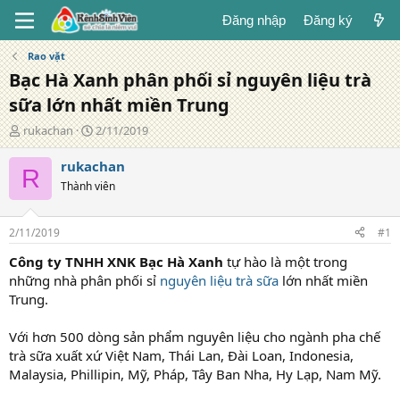
Đăng nhập
Đăng ký
Rao vặt
Bạc Hà Xanh phân phối sỉ nguyên liệu trà
sữa lớn nhất miền Trung
T
N
rukachan
2/11/2019
á
g
c
à
rukachan
R
g
y
Thành viên
i
đ
ả
ă
n
2/11/2019
#1
g
Công ty TNHH XNK Bạc Hà Xanh
tự hào là một trong
những nhà phân phối sỉ
nguyên liệu trà sữa
lớn nhất miền
Trung.
Với hơn 500 dòng sản phẩm nguyên liệu cho ngành pha chế
trà sữa xuất xứ Việt Nam, Thái Lan, Đài Loan, Indonesia,
Malaysia, Phillipin, Mỹ, Pháp, Tây Ban Nha, Hy Lạp, Nam Mỹ.