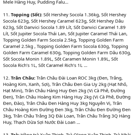
Mele Hàng Huy, Pudding Falu…
11.
Topping (Sốt):
Sốt Hershey Socola 1.36kg, Sốt Hershey
Socola 623g, Sốt Hershey Caramel 623g, Sốt Hershey Dâu
623g, Sốt Danvici Socola 1.89 Lít, Sốt Danvici Caramel 1.89
Lít, Sốt Jupiter Socola Thái Lan, Sốt Jupiter Caramel Thái Lan,
Topping Golden Farm Socola 2.5kg, Topping Golden Farm
Caramel 2.5kg , Topping Golden Farm Socola 630g, Topping
Golden Farm Caramel 630g, Topping Golden Farm Dâu 630g,
Sốt Socola Monin 1.89L, Sốt Caramen Monin 1.89L, Sốt
Socola Rich’s 1L, Sốt Caramel Rich’s 1L …
12.
Trân Châu:
Trân Châu Đài Loan ROC 3kg (Đen, Trắng,
Hoàng Kim, Xanh, Sợi), Trân Châu Đen Gia Uy 2kg (Hạt Nhỏ,
Hạt Mini), Trân Châu Hàng Huy Đen 2kg (Vị Cà Phê, Đường
Đen), Trân Châu Hoàng Kim Hàng Huy 2kg (Vị Cà Phê, Đường
Đen, Đào), Trân Châu Đen Hàng Huy 3kg Nguyên Vị, Trân
Châu Hoàng Kim Đường Đen 3kg, Trân Châu Đen Đường Đen
3kg, Trân Châu Trắng 3Q Đài Loan, Trân Châu Trắng 3Q Hàng
Huy, Thạch Dừa Sợi Nước Đài Loan …
13.
Trà:
Hồng trà Xuân Thịnh, Trà Olong Xuân Thịnh, Trà Nhài