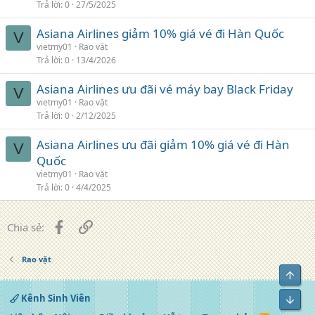
Trả lời
0
27/5/2025
Asiana Airlines giảm 10% giá vé đi Hàn Quốc
V
vietmy01
Rao vặt
Trả lời
0
13/4/2026
Asiana Airlines ưu đãi vé máy bay Black Friday
V
vietmy01
Rao vặt
Trả lời
0
2/12/2025
Asiana Airlines ưu đãi giảm 10% giá vé đi Hàn
V
Quốc
vietmy01
Rao vặt
Trả lời
0
4/4/2025
Facebook
Liên kết
Chia sẻ:
Rao vặt
Top
Kênh Sinh Viên
Bot