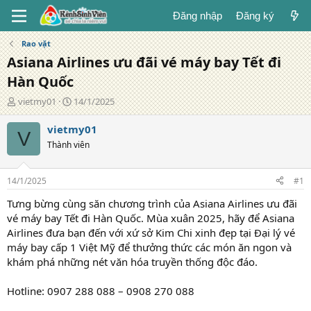
Đăng nhập
Đăng ký
Rao vặt
Asiana Airlines ưu đãi vé máy bay Tết đi
Hàn Quốc
T
N
vietmy01
14/1/2025
á
g
c
à
vietmy01
V
g
y
Thành viên
i
đ
ả
ă
n
14/1/2025
#1
g
Tưng bừng cùng săn chương trình của Asiana Airlines ưu đãi
vé máy bay Tết đi Hàn Quốc. Mùa xuân 2025, hãy để Asiana
Airlines đưa bạn đến với xứ sở Kim Chi xinh đẹp tại Đại lý vé
máy bay cấp 1 Việt Mỹ để thưởng thức các món ăn ngon và
khám phá những nét văn hóa truyền thống độc đáo.
Hotline: 0907 288 088 – 0908 270 088