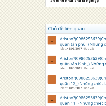
an ninh nhất cho xí nghiệp
Chủ đề liên quan
Ariston?(0986253639)Ch
L
quận tân phú_) Những c
lelett
18/5/2017
Rao vặt
Ariston?(0986253639)Ch
L
quận tân bình_) Những 
lelett
18/5/2017
Rao vặt
Ariston?(0986253639)Ch
L
quận 12_) Những chiếc 
lelett
18/5/2017
Rao vặt
Ariston?(0986253639)Ch
L
quận 11_) Những chiếc 