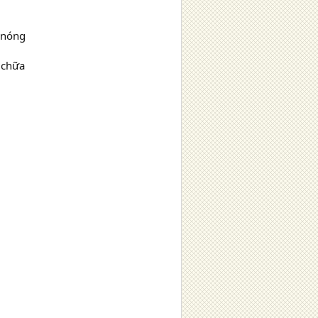
c nóng
 chữa