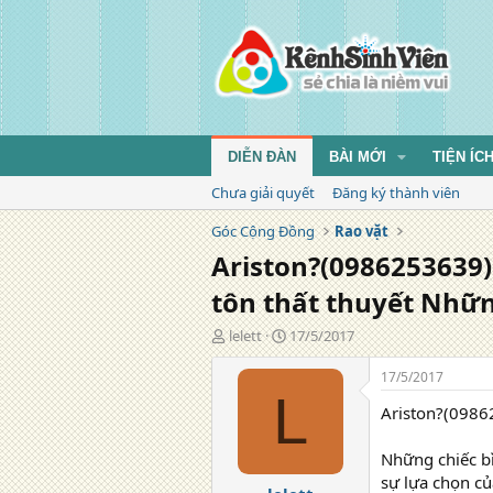
DIỄN ĐÀN
BÀI MỚI
TIỆN ÍC
Chưa giải quyết
Đăng ký thành viên
Góc Cộng Đồng
Rao vặt
Ariston?(0986253639
tôn thất thuyết Nhữn
T
N
lelett
17/5/2017
á
g
c
à
17/5/2017
g
y
L
Ariston?(0986
i
đ
ả
ă
n
Những chiếc bì
g
sự lựa chọn củ