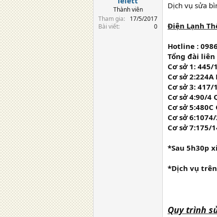
lelett
Dịch vụ sửa bì
Thành viên
Tham gia
17/5/2017
Điện Lạnh Thế
Bài viết
0
Hotline : 098
Tổng đài liên 
Cơ sở 1: 445/
Cơ sở 2:224A
Cơ sở 3: 417
Cơ sở 4:90/4
Cơ sở 5:480C
Cơ sở 6:1074/
Cơ sở 7:175/
*Sau 5h30p xi
*Dịch vụ trên
Quy trình s