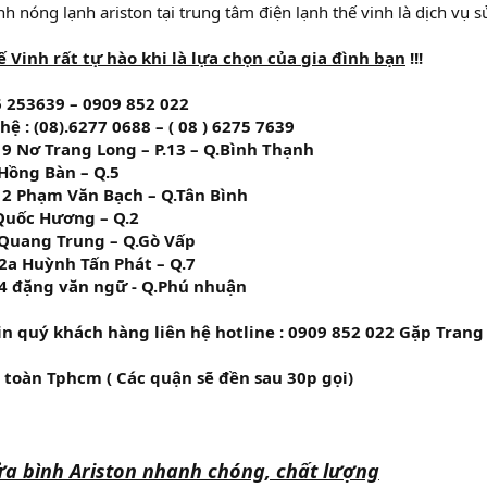
nh nóng lạnh ariston tại trung tâm điện lạnh thế vinh là dịch vụ 
 Vinh rất tự hào khi là lựa chọn của gia đình bạn
!!!
6 253639 – 0909 852 022
hệ : (08).6277 0688 – ( 08 ) 6275 7639
19 Nơ Trang Long – P.13 – Q.Bình Thạnh
 Hồng Bàn – Q.5
/12 Phạm Văn Bạch – Q.Tân Bình
 Quốc Hương – Q.2
 Quang Trung – Q.Gò Vấp
2a Huỳnh Tấn Phát – Q.7
14 đặng văn ngữ - Q.Phú nhuận
n quý khách hàng liên hệ hotline : 0909 852 022 Gặp Trang
 toàn Tphcm ( Các quận sẽ đền sau 30p gọi)
ửa bình Ariston nhanh chóng, chất lượng