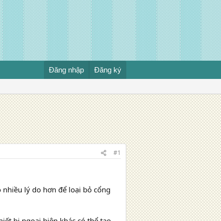
Đăng nhập
Đăng ký
#1
ó nhiều lý do hơn để loại bỏ cổng
iết bị ngoại biên khác có thể tạo