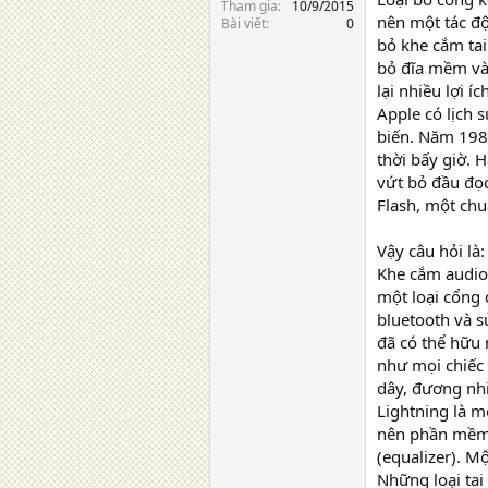
Tham gia
10/9/2015
nên một tác độ
Bài viết
0
bỏ khe cắm tai
bỏ đĩa mềm và
lại nhiều lợi í
Apple có lịch 
biến. Năm 198
thời bấy giờ. 
vứt bỏ đầu đọ
Flash, một chu
Vậy câu hỏi là:
Khe cắm audio 
một loại cổng 
bluetooth và s
đã có thể hữu 
như mọi chiếc
dây, đương nhi
Lightning là m
nên phần mềm 
(equalizer). M
Những loại tai