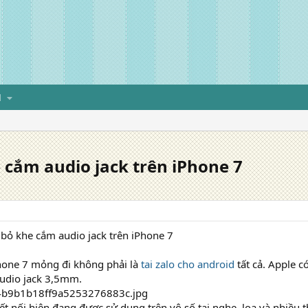
H
 cắm audio jack trên iPhone 7
 bỏ khe cắm audio jack trên iPhone 7
Phone 7 mỏng đi không phải là
tai zalo cho android
tất cả. Apple c
audio jack 3,5mm.
ết nối hiện đang được sử dụng trên vô số tai nghe, loa và nhiều th