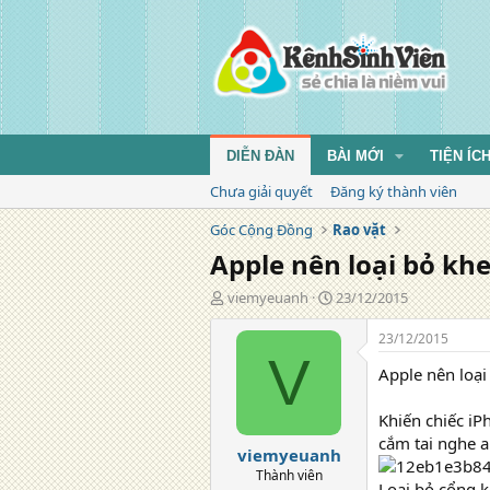
DIỄN ĐÀN
BÀI MỚI
TIỆN ÍC
Chưa giải quyết
Đăng ký thành viên
Góc Cộng Đồng
Rao vặt
Apple nên loại bỏ khe
T
N
viemyeuanh
23/12/2015
á
g
c
à
23/12/2015
g
y
V
Apple nên loại
i
đ
ả
ă
n
Khiến chiếc i
g
cắm tai nghe 
viemyeuanh
Thành viên
Loại bỏ cổng k