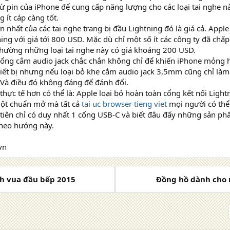
 từ pin của iPhone để cung cấp năng lượng cho các loại tai nghe 
 ít cáp càng tốt.
 nhất của các tai nghe trang bị đầu Lightning đó là giá cả. Apple
ning với giá tới 800 USD. Mặc dù chỉ một số ít các công ty đã ch
hường những loại tai nghe này có giá khoảng 200 USD.
cổng cắm audio jack chắc chắn không chỉ để khiến iPhone mỏng 
iết bị nhưng nếu loại bỏ khe cắm audio jack 3,5mm cũng chỉ làm 
Và điều đó không đáng để đánh đổi.
thực tế hơn có thể là: Apple loại bỏ hoàn toàn cổng kết nối Light
ột chuẩn mở mà tất cả
tai uc browser tieng viet
mọi người có thể
iên chỉ có duy nhất 1 cổng USB-C và biết đâu đấy những sản ph
theo hướng này.
vn
ch vua đầu bếp 2015
Đồng hồ dành cho 