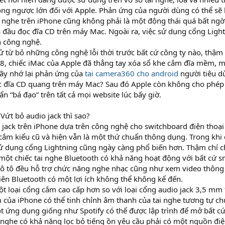
ng ngược lớn đối với Apple. Phản ứng của người dùng có thể sẽ
 nghe trên iPhone cũng không phải là một động thái quá bất ng
 đầu đọc đĩa CD trên máy Mac. Ngoài ra, việc sử dụng cổng Ligh
ch công nghệ.
sử từ bỏ những công nghệ lỗi thời trước bất cứ công ty nào, thậ
8, chiếc iMac của Apple đã thẳng tay xóa sổ khe cắm đĩa mềm, 
Hãy nhớ lại phản ứng của
tai camera360 cho android
người tiêu d
c đĩa CD quang trên máy Mac? Sau đó Apple còn không cho phé
ẩn “bá đạo” trên tất cả mọi website lúc bấy giờ.
 Vứt bỏ audio jack thì sao?
jack trên iPhone dựa trên công nghệ cho switchboard điện thoại 
cắm kiểu cũ và hiện vẫn là một thứ chuẩn thông dụng. Trong khi 
ử dụng cổng Lightning cũng ngày càng phổ biến hơn. Thậm chí c
một chiếc tai nghe Bluetooth có khả năng hoạt động với bất cứ s
 ô tô đều hỗ trợ chức năng nghe nhạc cũng như xem video thông
ên Bluetooth có một lợi ích không thể không kể đến.
ột loại cổng cắm cao cấp hơn so với loại cổng audio jack 3,5 mm t
của iPhone có thể tinh chỉnh âm thanh của tai nghe tương tự c
ột ứng dụng giống như Spotify có thể được lập trình để mở bất c
 nghe có khả năng lọc bỏ tiếng ồn yêu cầu phải có một nguồn điện