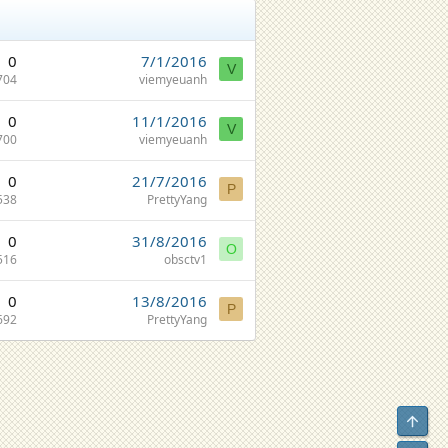
0
7/1/2016
V
704
viemyeuanh
0
11/1/2016
V
700
viemyeuanh
0
21/7/2016
P
538
PrettyYang
0
31/8/2016
O
516
obsctv1
0
13/8/2016
P
692
PrettyYang
Top