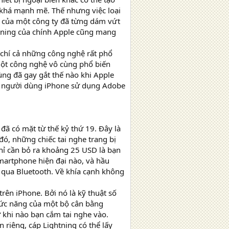
 khá mạnh mẽ. Thế nhưng việc loại
ờ của một công ty đã từng dám vứt
tning của chính Apple cũng mang
m chí cả những công nghệ rất phổ
một công nghệ vô cùng phổ biến
ùng đã gay gắt thế nào khi Apple
p người dùng iPhone sử dụng Adobe
đã có mặt từ thế kỷ thứ 19. Đây là
đó, những chiếc tai nghe trang bị
hỉ cần bỏ ra khoảng 25 USD là bạn
martphone hiện đại nào, và hầu
 qua Bluetooth. Về khía cạnh không
rên iPhone. Bởi nó là kỹ thuật số
hức năng của một bộ cân bằng
ứ khi nào bạn cắm tai nghe vào.
 riêng, cáp Lightning có thể lấy