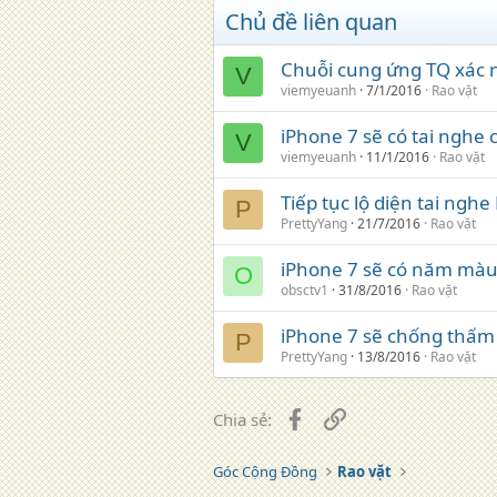
Chủ đề liên quan
Chuỗi cung ứng TQ xác n
V
viemyeuanh
7/1/2016
Rao vặt
iPhone 7 sẽ có tai nghe
V
viemyeuanh
11/1/2016
Rao vặt
Tiếp tục lộ diện tai ngh
P
PrettyYang
21/7/2016
Rao vặt
iPhone 7 sẽ có năm màu
O
obsctv1
31/8/2016
Rao vặt
iPhone 7 sẽ chống thấm 
P
PrettyYang
13/8/2016
Rao vặt
Facebook
Liên kết
Chia sẻ:
Góc Cộng Đồng
Rao vặt