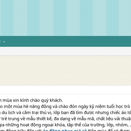
H
 mùa xin kính chào quý khách.
ho một mùa hè năng động và chào đón ngày kỷ niệm tuổi học trò 
du lịch và cắm trại thú vị, lớp bạn đã tìm được nhưng chiếc áo 
 trẻ trung về mẫu thiết kế, đa dạng về mẫu mã, chất liệu vải thuận
ia những hoạt động ngoại khóa, tập thể của trường, lớp, nhóm, ..
đám đông.Hãy đến với
áo đồng phục giá rẻ
Bốn mùa để có được t