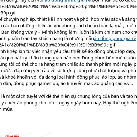
kế chuyên nghiệp, thiết kế linh hoạt về phối hợp màu sắc và sáng 
o các bạn những chiếc áo với phong cách hoàn toàn lạ mắt, mới
Bạn không vừa ý – Mình không làm” luôn là kim chỉ nam cho ch
hành phẩm trao tay khách hàng là những mẫu
áo đồng phục giá rẻ
ình khép kín từ việc nhận yêu cầu thiết kế áo đồng phục lớp đẹp, 
ải qua bất kỳ khâu trung gian nào nên Đồng phục bốn mùa luô
húng tôi có thể cho ra hàng trăm chiếc áo thành phẩm mỗi ngày ph
ả nước, đáp ứng yêu cầu về số lượng cũng như chất lượng và phù
 và khoẻ khoắn với đa dạng loại hình đồng phục: áo lớp, áo nhóm,
n đàn, đồng phục gameclub, áo khuyến mãi, áo quảng cáo v.v…
là một cách tuyệt vời để thể hiện sự chung lòng của bạn và tạo 
ay chiếc áo phông cho lớp… ngay ngày hôm nay. Hãy thử nghiệm 
n mùa.