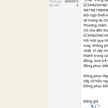
Tham gia
26/6/2013
Bài viết
0
Đội ngũ thiết 
sẽ mang lại ch
Phương châm “
chỉ cho đến t
Với một quy tr
may, không ph
nhất. Vì vậy c
thành trong c
động, tươi trẻ
đồng phục diễ
Đồng phục lớp 
hãy sở hữu ng
Đồng phục bố
Bảng giá