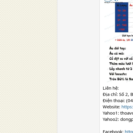
Liên hệ:
Địa chỉ: Số 2,
Điện thoại: (0
Website:
http
Yahoo1: thoav
Yahoo2: dong
Facebook:
htt