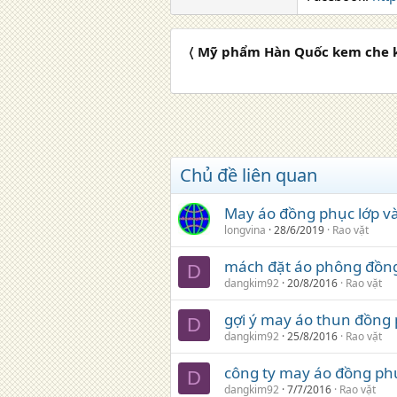
〈 Mỹ phẩm Hàn Quốc kem che k
Chủ đề liên quan
May áo đồng phục lớp v
longvina
28/6/2019
Rao vặt
mách đặt áo phông đồng 
D
dangkim92
20/8/2016
Rao vặt
gợi ý may áo thun đồng 
D
dangkim92
25/8/2016
Rao vặt
công ty may áo đồng phụ
D
dangkim92
7/7/2016
Rao vặt