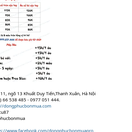
 B11, ngõ 13 Khuất Duy Tiến,Thanh Xuân, Hà Nội
4) 66 538 485 - 0977 051 444.
s://dongphucbonmua.com
cu87
phucbonmua
ps://www.facebook.com/dongphucbonmuapro