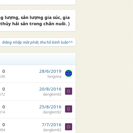
 lượng, sản lượng gia súc, gia
thủy hải sản trong chăn nuôi. 〉
Đăng nhập một phát, tha hồ bình luận^^
0
28/6/2019
530
longvina
0
20/8/2016
D
572
dangkim92
0
25/8/2016
D
814
dangkim92
0
7/7/2016
D
894
dangkim92