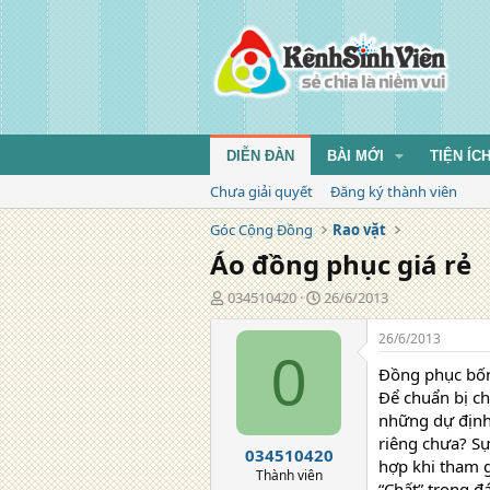
DIỄN ĐÀN
BÀI MỚI
TIỆN ÍC
Chưa giải quyết
Đăng ký thành viên
Góc Cộng Đồng
Rao vặt
Áo đồng phục giá rẻ
T
N
034510420
26/6/2013
á
g
c
à
26/6/2013
g
y
0
Đồng phục bốn
i
đ
ả
ă
Để chuẩn bị c
n
những dự định 
g
riêng chưa? Sự
034510420
hợp khi tham g
Thành viên
“Chất” trong 