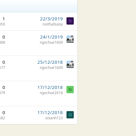
1
22/3/2019
N
450
noithatluxxy
0
24/1/2019
488
ngochue1609
0
25/12/2018
577
ngochue1609
0
17/12/2018
N
479
ngochue2018
0
17/12/2018
O
582
oixanh123