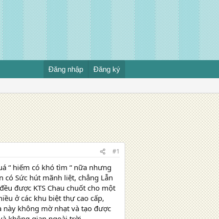
Đăng nhập
Đăng ký
#1
á “ hiếm có khó tìm “ nữa nhưng
n có Sức hút mãnh liệt, chẳng Lẫn
ự đều được KTS Chau chuốt cho một
ều ở các khu biệt thự cao cấp,
hà này không mờ nhạt và tạo được
và không gian ngoài trời.