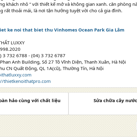
g khách nhỏ “ với thiết kế mở và không gian xanh. căn phòng này
 rất thoải mái, là nơi tận hưởng tuyệt vời cho cả gia đình.
iet ke noi that biet thu Vinhomes Ocean Park Gia Lâm
 THẤT LUXXY
.998.2020
4) 3 732 6788 - (04) 3 732 6787
Phan Anh Building, Số 27 Tô Vĩnh Diện, Thanh Xuân, Hà Nội
hu CN Quất Động, QL 1A(cũ), Thường Tín, Hà Nội
ithatluxxy.com
://thietkenoithatpro.com
oàn hảo cùng với chất liệu
Sửa chữa cây nước