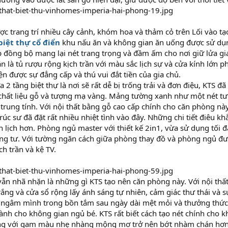
c trang trí nhiều cây cảnh, khóm hoa và thảm cỏ trên Lối vào tạ
biệt thự cổ điển
khu nấu ăn và không gian ăn uống được sử dụn
 đồng bộ mang lại nét trang trọng và đầm ấm cho nơi giữ lửa gi
n là tủ rượu rộng kịch trần với màu sắc lịch sự và cửa kính lớn 
iện được sự đẳng cấp và thú vui đắt tiền của gia chủ.
 2 tầng biệt thự là nơi sẽ rất dễ bị trống trải và đơn điệu, KTS 
 chất liệu gỗ và tượng mạ vàng. Mảng tường xanh như một nét tươ
rung tính. Với nội thất bằng gỗ cao cấp chính cho căn phòng này,
trúc sư đã đặt rất nhiều nhiệt tình vào đây. Những chi tiết điêu 
 lịch hơn. Phòng ngủ master với thiết kế 2in1, vừa sử dụng tối 
ng tư. Với tường ngăn cách giữa phòng thay đồ và phòng ngủ đư
ch trần và kệ TV.
ẫn nhã nhặn là những gì KTS tạo nên căn phòng này. Với nội thất 
rắng và cửa sổ rộng lấy ánh sáng tự nhiên, cảm giác thư thái và 
 ngâm mình trong bồn tắm sau ngày dài mệt mỏi và thưởng thức 
dành cho không gian ngủ bé. KTS rất biết cách tạo nét chính cho 
ng với gam màu nhẹ nhàng mộng mơ trở nên bớt nhàm chán hơn.