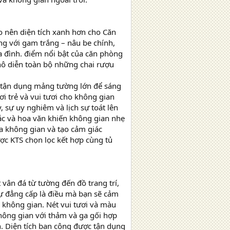
o nên diện tích xanh hơn cho Căn
g với gam trắng – nâu be chính,
a đình. điểm nổi bật của căn phòng
phô diễn toàn bộ những chai rượu
đã tận dụng mảng tường lớn để sáng
i trẻ và vui tươi cho không gian
 sự uy nghiêm và lịch sự toát lên
khắc và hoa văn khiến không gian nhẹ
đa không gian và tạo cảm giác
ợc KTS chọn lọc kết hợp cùng tủ
vân đá từ tường đến đồ trang trí,
sự đẳng cấp là điều mà bạn sẽ cảm
không gian. Nét vui tươi và màu
không gian với thảm và ga gối hợp
 Diện tích ban công được tận dụng