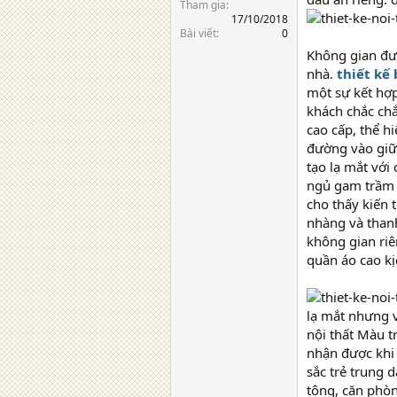
Tham gia
17/10/2018
Bài viết
0
Không gian đượ
nhà.
thiết kế 
một sự kết hợp
khách chắc chắ
cao cấp, thể h
đường vào giữa
tạo lạ mắt với
ngủ gam trầm t
cho thấy kiến 
nhàng và thanh
không gian riê
quần áo cao kị
lạ mắt nhưng v
nội thất Màu t
nhận được khi
sắc trẻ trung 
tông, căn phò