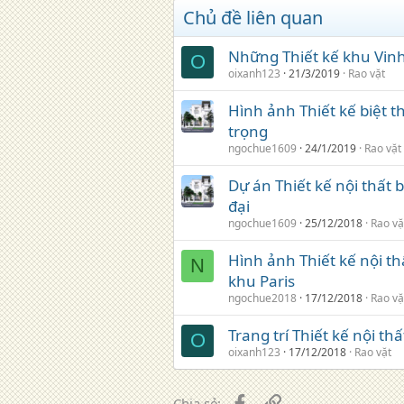
Chủ đề liên quan
Những Thiết kế khu Vin
O
oixanh123
21/3/2019
Rao vặt
Hình ảnh Thiết kế biệt 
trọng
ngochue1609
24/1/2019
Rao vặt
Dự án Thiết kế nội thất
đại
ngochue1609
25/12/2018
Rao vặ
Hình ảnh Thiết kế nội t
N
khu Paris
ngochue2018
17/12/2018
Rao vặ
Trang trí Thiết kế nội t
O
oixanh123
17/12/2018
Rao vặt
Facebook
Liên kết
Chia sẻ: