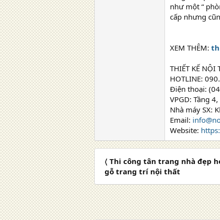
như một “ phòn
cấp nhưng cũng
XEM THÊM:
th
THIẾT KẾ NỘI
HOTLINE: 090
Điện thoại: (0
VPGD: Tầng 4, 
Nhà máy SX: K
Email:
info@no
Website:
https
〈 Thi công tân trang nhà đẹp h
gỗ trang trí nội thất