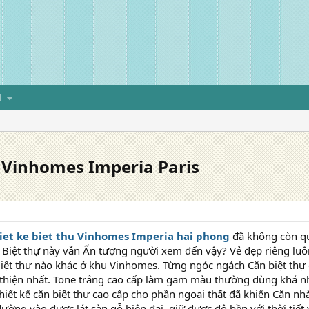
H
t Vinhomes Imperia Paris
iet ke biet thu Vinhomes Imperia hai phong
đã không còn qu
n Biệt thự này vẫn Ấn tượng người xem đến vậy? Vẻ đẹp riêng luô
 Biệt thự nào khác ở khu Vinhomes. Từng ngóc ngách Căn biệt th
thiện nhất. Tone trắng cao cấp làm gam màu thường dùng khá nhi
iết kế căn biệt thự cao cấp cho phần ngoại thất đã khiến Căn n
đường vào được lát sàn gỗ hiện đại, giữ được độ bền với thời tiết 