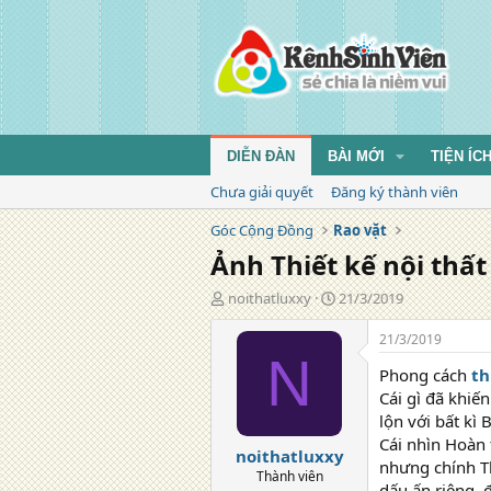
DIỄN ĐÀN
BÀI MỚI
TIỆN ÍC
Chưa giải quyết
Đăng ký thành viên
Góc Cộng Đồng
Rao vặt
Ảnh Thiết kế nội thấ
T
N
noithatluxxy
21/3/2019
á
g
c
à
21/3/2019
g
y
N
Phong cách
th
i
đ
ả
ă
Cái gì đã khiế
n
lộn với bất kì
g
Cái nhìn Hoàn 
noithatluxxy
nhưng chính Th
Thành viên
dấu ấn riêng. 