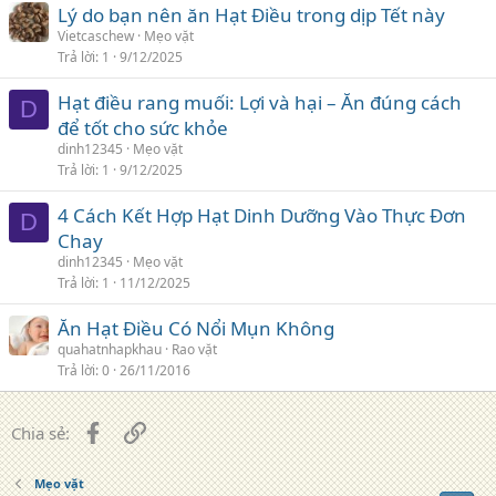
Lý do bạn nên ăn Hạt Điều trong dịp Tết này
Vietcaschew
Mẹo vặt
Trả lời
1
9/12/2025
Hạt điều rang muối: Lợi và hại – Ăn đúng cách
D
để tốt cho sức khỏe
dinh12345
Mẹo vặt
Trả lời
1
9/12/2025
4 Cách Kết Hợp Hạt Dinh Dưỡng Vào Thực Đơn
D
Chay
dinh12345
Mẹo vặt
Trả lời
1
11/12/2025
Ăn Hạt Điều Có Nổi Mụn Không
quahatnhapkhau
Rao vặt
Trả lời
0
26/11/2016
Facebook
Liên kết
Chia sẻ:
Mẹo vặt