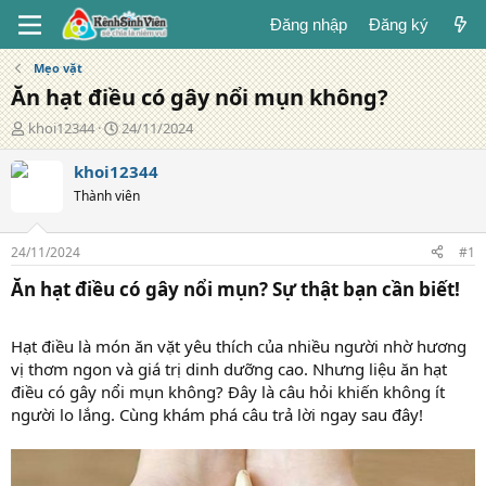
Đăng nhập
Đăng ký
Mẹo vặt
Ăn hạt điều có gây nổi mụn không?
T
N
khoi12344
24/11/2024
á
g
c
à
khoi12344
g
y
Thành viên
i
đ
ả
ă
n
24/11/2024
#1
g
Ăn hạt điều có gây nổi mụn? Sự thật bạn cần biết!
Hạt điều là món ăn vặt yêu thích của nhiều người nhờ hương
vị thơm ngon và giá trị dinh dưỡng cao. Nhưng liệu ăn hạt
điều có gây nổi mụn không? Đây là câu hỏi khiến không ít
người lo lắng. Cùng khám phá câu trả lời ngay sau đây!