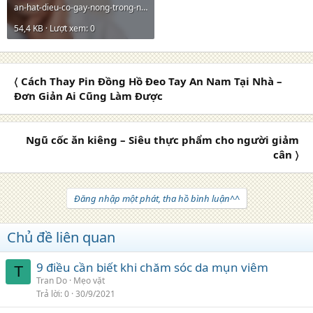
an-hat-dieu-co-gay-nong-trong-nguoi-khong.jpg
54,4 KB · Lượt xem: 0
〈 Cách Thay Pin Đồng Hồ Đeo Tay An Nam Tại Nhà –
Đơn Giản Ai Cũng Làm Được
Ngũ cốc ăn kiêng – Siêu thực phẩm cho người giảm
cân 〉
Đăng nhập một phát, tha hồ bình luận^^
Chủ đề liên quan
9 điều cần biết khi chăm sóc da mụn viêm
T
Tran Do
Mẹo vặt
Trả lời
0
30/9/2021