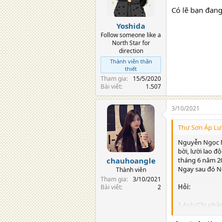
Có lẽ bạn đan
Yoshida
Follow someone like a
North Star for
direction
Thành viên thân
thiết
Tham gia
15/5/2020
Bài viết
1.507
3/10/2021
Thư Sơn Áp Lực
Nguyễn Ngọc Ng
bời, lười lao đ
tháng 6 năm 201
chauhoangle
Ngay sau đó Ngh
Thành viên
Tham gia
3/10/2021
Hỏi:
Bài viết
2
1.Anh/Chị phân