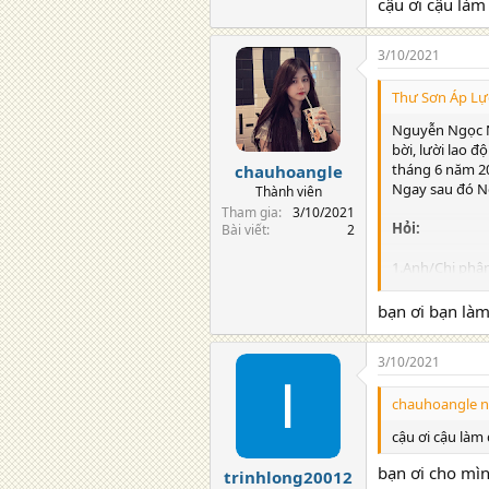
2. Vi phạm phá
cậu ơi cậu làm
3. Theo anh/ch
3/10/2021
chịu?
Thư Sơn Áp Lực
4. Trong tình h
chị An có những
Nguyễn Ngọc Ng
bời, lười lao đ
tháng 6 năm 201
chauhoangle
Ngay sau đó Ngh
Thành viên
Tham gia
3/10/2021
Hỏi:
Bài viết
2
1.Anh/Chị phân
2. Vi phạm phá
bạn ơi bạn là
3. Theo anh/ch
3/10/2021
chịu?
chauhoangle n
4. Trong tình h
chị An có những
cậu ơi cậu làm
bạn ơi cho mìn
trinhlong20012