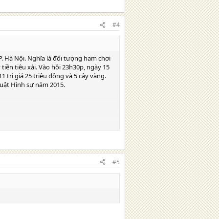
h nhiệm pháp lí mà Nghĩa phải gánh
#4
cây vàng thuộc sở hữu của chị An. Vậy,
P. Hà Nội. Nghĩa là đối tượng ham chơi
tiền tiêu xài. Vào hồi 23h30p, ngày 15
1 trị giá 25 triệu đồng và 5 cây vàng.
 luật Hình sự năm 2015.
h nhiệm pháp lí mà Nghĩa phải gánh
#5
cây vàng thuộc sở hữu của chị An. Vậy,