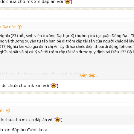
p luật trong tình huống trên thuộc loại vi phạm pháp luật nào? Giải thích?
 dc chưa cho mk xin đáp án với
(
ị, hành vi của Nghĩa có phải chịu trách nhiệm pháp lí không? Xác định trác
 Đại nói:
uống trên, hai chiếc điện thoại di động Iphone 11 trị giá 25 triệu đồng và 5 
 quyền gì đối với số tài sản trên? Giải thích?
hĩa (23 tuổi, sinh viên trường Đại học X) thường trú tại quận Đống Đa – T
ộng và thường xuyên tụ tập bạn bè đi trộm cắp tài sản của người khác để lấy 
7, Nghĩa lẻn vào gia đình chị An lấy đi hai chiếc điện thoại di động Iphone 1
ĩa bị bắt và bị xử lý về tội trộm cắp tài sản được quy định tại Điều 173 Bộ
 tích cấu thành của vi phạm pháp luật nói trên?
Xem tiếp...
p luật trong tình huống trên thuộc loại vi phạm pháp luật nào? Giải thích?
m dc chưa cho mk xin với
(
ị, hành vi của Nghĩa có phải chịu trách nhiệm pháp lí không? Xác định trác
ói:
uống trên, hai chiếc điện thoại di động Iphone 11 trị giá 25 triệu đồng và 5 
 quyền gì đối với số tài sản trên? Giải thích?
 dc chưa cho mk xin đáp án với
(
h xin đáp án được ko ạ