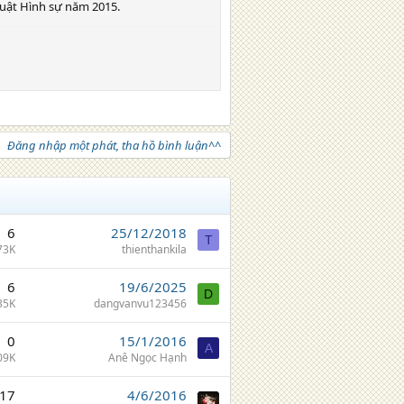
 luật Hình sự năm 2015.
h nhiệm pháp lí mà Nghĩa phải gánh
Đăng nhập một phát, tha hồ bình luận^^
cây vàng thuộc sở hữu của chị An. Vậy,
6
25/12/2018
T
73K
thienthankila
6
19/6/2025
D
35K
dangvanvu123456
0
15/1/2016
A
09K
Anê Ngọc Hạnh
17
4/6/2016