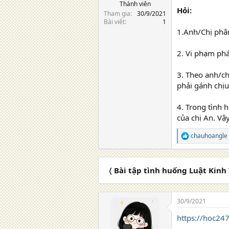
Thành viên
Hỏi:
Tham gia
30/9/2021
Bài viết
1
1.Anh/Chị phân
2. Vi phạm phá
3. Theo anh/ch
phải gánh chịu
4. Trong tình 
của chị An. Vậy
chauhoangle
R
e
a
c
〈 Bài tập tình huống Luật Kinh
t
i
o
n
30/9/2021
s
:
https://hoc24