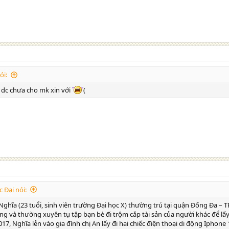
ói:
 dc chưa cho mk xin với
(
 Đại nói:
hĩa (23 tuổi, sinh viên trường Đại học X) thường trú tại quận Đống Đa – T
ộng và thường xuyên tụ tập bạn bè đi trộm cắp tài sản của người khác để lấy 
7, Nghĩa lẻn vào gia đình chị An lấy đi hai chiếc điện thoại di động Iphone 1