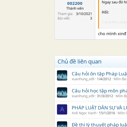
Ngay sau đó Ngh
002200
Thành viên
Hỏi:
Tham gia
3/10/2021
Bài viết
3
1.Anh/Chị phân
2. Vi phạm phá
cho mình xinđ đ
3. Theo anh/ch
chịu?
4. Trong tình h
Chủ đề liên quan
chị An có những
Câu hỏi ôn tập Pháp Luật
xuanhung_xd9
1/4/2012
Môn đại
Câu hỏi học tập môn phá
xuanhung_xd9
31/3/2012
Môn đạ
PHÁP LUẬT DÂN SỰ VÀ 
A
Anê Ngọc Hạnh
15/1/2016
Môn đ
Đề thi lý thuyết pháp luậ