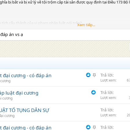
ĩa bị bắt và bị xử lý về tội trộm cắp tài sản được quy định tại Điều 173 Bộ
 tích cấu thành của vi phạm pháp luật nói trên?
Xem tiếp...
p luật trong tình huống trên thuộc loại vi phạm pháp luật nào? Giải thích?
áp án vs ạ
ị, hành vi của Nghĩa có phải chịu trách nhiệm pháp lí không? Xác định trác
uống trên, hai chiếc điện thoại di động Iphone 11 trị giá 25 triệu đồng và 5 
 quyền gì đối với số tài sản trên? Giải thích?
G
 đại cương - có đáp án
Trả lời
h
Lượt xem
6
 cương
i
p luật đại cương
Trả lời
m
Lượt xem
i cương
LUẬT TỐ TỤNG DÂN SỰ
Trả lời
Lượt xem
2
ại cương
G
t đại cương - có đáp án
Trả lời