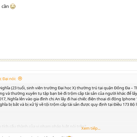
g cần
 Đại nói:
hĩa (23 tuổi, sinh viên trường Đại học X) thường trú tại quận Đống Đa – T
ộng và thường xuyên tụ tập bạn bè đi trộm cắp tài sản của người khác để lấy 
7, Nghĩa lẻn vào gia đình chị An lấy đi hai chiếc điện thoại di động Iphone 1
ĩa bị bắt và bị xử lý về tội trộm cắp tài sản được quy định tại Điều 173 Bộ
 tích cấu thành của vi phạm pháp luật nói trên?
Xem tiếp...