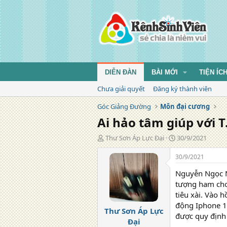
DIỄN ĐÀN
BÀI MỚI
TIỆN ÍC
Chưa giải quyết
Đăng ký thành viên
Góc Giảng Đường
Môn đại cương
Ai hảo tâm giúp với T
T
N
Thư Sơn Áp Lực Đại
30/9/2021
á
g
c
à
30/9/2021
g
y
Nguyễn Ngọc Ng
i
đ
ả
ă
tượng ham chơi
n
tiêu xài. Vào 
g
động Iphone 11
Thư Sơn Áp Lực
được quy định 
Đại