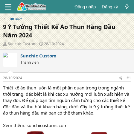
Đăng nhập
Đăng ký
Tin 360°
9 Ý Tưởng Thiết Kế Áo Thun Hàng Đầu
Năm 2024
T
N
Sunchic Custom
28/10/2024
á
g
c
à
Sunchic Custom
g
y
Thành viên
i
đ
ả
ă
n
28/10/2024
#1
g
Thiết kế áo thun luôn là một phần quan trọng trong ngành
thời trang, đặc biệt là khi các xu hướng mới luôn xuất hiện và
thay đổi. Để giúp bạn tìm nguồn cảm hứng cho các thiết kế
độc đáo và thu hút khách hàng, dưới đây là 9 ý tưởng thiết kế
áo thun hàng đầu mà bạn có thể tham khảo.
Xem thêm: sunchicustoms.com