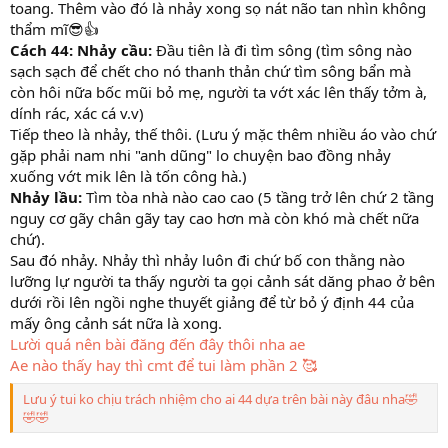
toang. Thêm vào đó là nhảy xong sọ nát não tan nhìn không
thẩm mĩ😎👍
Cách 44: Nhảy cầu:
Đầu tiên là đi tìm sông (tìm sông nào
sạch sạch để chết cho nó thanh thản chứ tìm sông bẩn mà
còn hôi nữa bốc mũi bỏ mẹ, người ta vớt xác lên thấy tởm à,
dính rác, xác cá v.v)
Tiếp theo là nhảy, thế thôi. (Lưu ý mặc thêm nhiều áo vào chứ
gặp phải nam nhi "anh dũng" lo chuyện bao đồng nhảy
xuống vớt mik lên là tốn công hà.)
Nhảy lầu:
Tìm tòa nhà nào cao cao (5 tầng trở lên chứ 2 tầng
nguy cơ gãy chân gãy tay cao hơn mà còn khó mà chết nữa
chứ).
Sau đó nhảy. Nhảy thì nhảy luôn đi chứ bố con thằng nào
lưỡng lự người ta thấy người ta gọi cảnh sát dăng phao ở bên
dưới rồi lên ngồi nghe thuyết giảng để từ bỏ ý định 44 của
mấy ông cảnh sát nữa là xong.
Lười quá nên bài đăng đến đây thôi nha ae
Ae nào thấy hay thì cmt để tui làm phần 2 🥰
Lưu ý tui ko chịu trách nhiệm cho ai 44 dựa trên bài này đâu nha🤣
🤣🤣