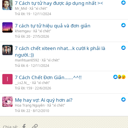
7 Cách tự tử hay được áp dụng nhất ><
Mr_Mid
Xả "xì chét"
Trả lời
19
12/11/2024
7 cách tự tử hiệu quả và đơn giản
khiemgau
Xả "xì chét"
Trả lời
20
27/5/2026
7 cách chết xiteen nhat...k cười k phải là
người.:))
manhtuan0592
Xả "xì chét"
Trả lời
6
12/11/2024
7 Cách Chết Đơn Giản......^^!!
I
__i.s2.N__
Xả "xì chét"
Trả lời
159
22/6/2026
Mẹ hay vợ: Ai quý hơn ai?
Hoa Trạng Nguyên
Xả "xì chét"
Trả lời
22
8/12/2010
Facebook
Liên kết
Chia sẻ: