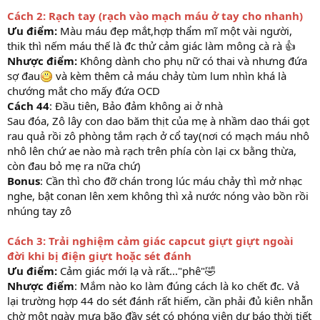
Cách 2: Rạch tay (rạch vào mạch máu ở tay cho nhanh)
Ưu điểm:
Màu máu đẹp mắt,hợp thẩm mĩ một vài người,
thik thì nếm máu thế là đc thử cảm giác làm mông cà rà 👍
Nhược điểm:
Không dành cho phụ nữ có thai và nhưng đứa
sợ đau
và kèm thêm cả máu chảy tùm lum nhìn khá là
chướng mắt cho mấy đứa OCD
Cách 44
: Đầu tiên, Bảo đảm không ai ở nhà
Sau đóa, Zô lây con dao băm thịt của mẹ à nhầm dao thái gọt
rau quả rồi zô phòng tắm rạch ở cổ tay(nơi có mạch máu nhô
nhô lên chứ ae nào mà rạch trên phía còn lại cx bằng thừa,
còn đau bỏ mẹ ra nữa chứ)
Bonus
: Cần thì cho đỡ chán trong lúc máu chảy thì mở nhạc
nghe, bật conan lên xem không thì xả nước nóng vào bồn rồi
nhúng tay zô
Cách 3: Trải nghiệm cảm giác capcut giựt giựt ngoài
đời khi bị điện giựt hoặc sét đánh
Ưu điểm:
Cảm giác mới lạ và rất..."phê"🤣
Nhược điểm
: Mắm nào ko làm đúng cách là ko chết đc. Vả
lại trường hợp 44 do sét đánh rất hiếm, cần phải đủ kiên nhẫn
chờ một ngày mưa bão đầy sét có phóng viên dự báo thời tiết