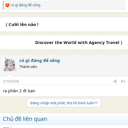
có gì đáng để sống
R
e
a
c
〈 Cười lên nào !
t
i
o
n
Discover the World with Agency Travel 〉
s
:
có gì đáng để sống
Thành viên
27/3/2026
#2
ra phần 2 đi bạn
Đăng nhập một phát, tha hồ bình luận^^
Chủ đề liên quan