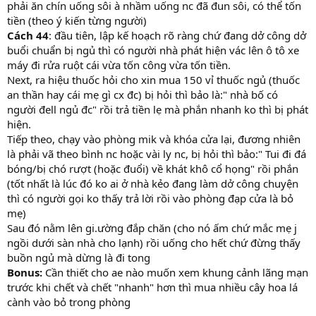
phải ăn chín uống sôi à nhầm uống nc đã đun sôi, có thể tốn
tiền (theo ý kiến từng người)
Cách 44
: đầu tiên, lập kế hoạch rõ ràng chứ đang dở công dở
buổi chuẩn bị ngủ thì có người nhà phát hiện vác lên ô tô xe
máy đi rửa ruột cái vừa tốn công vừa tốn tiền.
Next, ra hiệu thuốc hỏi cho xin mua 150 vỉ thuốc ngủ (thuốc
an thần hay cái mẹ gì cx đc) bị hỏi thì bảo là:" nhà bố có
người đell ngủ đc" rồi trả tiền lẹ mà phắn nhanh ko thì bị phát
hiện.
Tiếp theo, chạy vào phòng mik và khóa cửa lại, đương nhiên
là phải vã theo bình nc hoặc vài ly nc, bị hỏi thì bảo:" Tui đi đá
bóng/bị chó rượt (hoặc đuổi) về khát khô cổ họng" rồi phắn
(tốt nhất là lúc đó ko ai ở nhà kẻo đang làm dở công chuyện
thì có người gọi ko thấy trả lời rồi vào phòng đạp cửa là bỏ
mẹ)
Sau đó nằm lên gi.ường đắp chăn (cho nó ấm chứ mắc mẹ j
ngồi dưới sàn nhà cho lạnh) rồi uống cho hết chứ đừng thấy
buồn ngủ mà dừng là đi tong
Bonus:
Cần thiết cho ae nào muốn xem khung cảnh lãng mạn
trước khi chết và chết "nhanh" hơn thì mua nhiều cây hoa lá
cành vào bỏ trong phòng