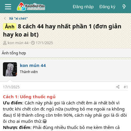
Đăng nhập
Đăng ký
Xả "xì chét"
8 cách 44 hay nhất phần 1 (đơn giản
Ảnh
hay ko ai bt)
T
N
kon mún 44
17/1/2025
á
g
Ảnh tổng hợp
c
à
g
y
i
đ
kon mún 44
ả
ă
Thành viên
n
g
17/1/2025
#1
Cách 1: Uống thuốc ngủ
Ưu điểm
: Cách này phải gọi là cách chết êm ái nhất bởi vì
trước khi chết còn đc ngủ nữa (sướng bỏ mẹ ngoài ra không
đau) tỉ lệ thành công còn trên 90%, cách này phải gọi là ối dồi
ôi cho ai muốn thử.😀
Nhược điểm
: Phải đùng nhiều thuốc bỏ mẹ kèm thêm cả