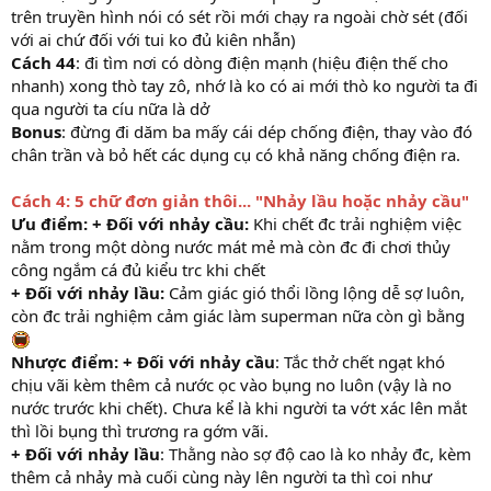
trên truyền hình nói có sét rồi mới chạy ra ngoài chờ sét (đối
với ai chứ đối với tui ko đủ kiên nhẫn)
Cách 44
: đi tìm nơi có dòng điện mạnh (hiệu điện thế cho
nhanh) xong thò tay zô, nhớ là ko có ai mới thò ko người ta đi
qua người ta cíu nữa là dở
Bonus
: đừng đi dăm ba mấy cái dép chống điện, thay vào đó
chân trần và bỏ hết các dụng cụ có khả năng chống điện ra.
Cách 4: 5 chữ đơn giản thôi... "Nhảy lầu hoặc nhảy cầu"
Ưu điểm: + Đối với nhảy cầu:
Khi chết đc trải nghiệm việc
nằm trong một dòng nước mát mẻ mà còn đc đi chơi thủy
công ngắm cá đủ kiểu trc khi chết
+ Đối với nhảy lầu:
Cảm giác gió thổi lồng lộng dễ sợ luôn,
còn đc trải nghiệm cảm giác làm superman nữa còn gì bằng
Nhược điểm: + Đối với nhảy cầu
: Tắc thở chết ngạt khó
chịu vãi kèm thêm cả nước ọc vào bụng no luôn (vậy là no
nước trước khi chết). Chưa kể là khi người ta vớt xác lên mắt
thì lồi bụng thì trương ra gớm vãi.
+ Đối với nhảy lầu
: Thằng nào sợ độ cao là ko nhảy đc, kèm
thêm cả nhảy mà cuối cùng này lên người ta thì coi như