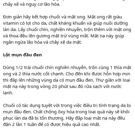
chảy xệ và nguy cơ lão hóa.
Đơn giản hãy kết hợp chuối và mật ong. Mật ong rất giàu
vitamin có lợi cho da, chất kháng khuẩn và giúp nuôi dưỡng
làn da. Lấy chuối chín, nghiền nhuyễn, trộn thêm với mật ong
và thoa đều lên gương mặt trừ vùng mắt. Mặt nạ này giúp
ngăn ngừa lão hóa và chảy xệ da mặt.
Lột mụn đầu đen
Dùng 1/2 trái chuối chín nghiền nhuyễn, trộn cùng 1 thìa mật
ong và 2 thìa nước cốt chanh. Cho đến khi được hỗn hợp mịn
thì đắp lên những vùng da có mụn đầu đen. Thư giãn với loại
mặt nạ này trong vòng 20 phút sau đó rửa sạch với nước
lạnh.
Chuối có tác dụng tuyệt vời trong việc điều trị tình trạng da bị
mụn đầu đen. Chất chống ôxy hóa trong loại quả này sẽ khôi
phục làn da đã bị tổn thương. Hãy đắp loại mặt nạ này đều
đặn 2 lần 1 tuần để có được hiệu quả cao nhất.