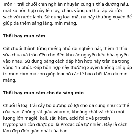
Trộn 1 trái chuối chín nghiền nhuyễn cùng 1 thìa đường nâu,
mát xa hỗn hợp này lên tay, chân, vùng da thô ráp và rửa
sạch với nước lạnh. Sử dụng loại mặt nạ này thường xuyên để
giúp da thêm sáng láng, mịn màng.
Thổi bay mụn cám
Cắt chuối thành từng miếng nhỏ rồi nghiền nát, thêm 4 thìa
sữa chua và trộn đều cho đến khi các nguyên liệu hòa quyện
vào nhau. Sử dụng bằng cách đắp hỗn hợp này trên da trong
vòng 15 phút. Đắp hỗn hợp này thường xuyên không chỉ giúp
trị mụn cám mà còn giúp loại bỏ các tế bào chết làm da mịn
màng.
Thổi bay mụn cám cho da sáng mịn.
Chuối là loại trái cây bổ dưỡng có lợi cho da cũng như cơ thể
của bạn. Chúng rất giàu vitamin, khoáng chất và chứa một
lượng lớn magiê, kali, sắt, kẽm, acid folic và protein
tryptophan còn được gọi là Prozac của tự nhiên. Đây là cách
làm đẹp đơn giản nhất của bạn.