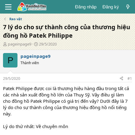
Đăng nhập
Đăng ký
Rao vặt
7 lý do cho sự thành công của thương hiệu
đồng hồ Patek Philippe
T
N
pageinpage9
29/5/2020
á
g
c
à
pageinpage9
P
g
y
Thành viên
i
đ
ả
ă
n
29/5/2020
#1
g
Patek Philippe được coi là thương hiệu hàng đầu trong tất cả
các nhà sản xuất đồng hồ lớn của Thụy Sỹ. Vậy điều gì làm
cho đồng hồ Patek Philippe có giá trị đến vậy? Dưới đây là 7
lý do cho sự thành công của thương hiệu đồng hồ nổi tiếng
này.
Lý do thứ nhất: Về chuyên môn