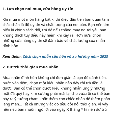
1. Lựa chọn nơi mua, cửa hàng uy tín
Khi mua một món hàng bất kì thì điều đầu tiên bạn quan tâm
chắc chắn là độ uy tín và chất lượng của nơi bán. Bạn nên tìm
hiểu kí chính sách đổi, trả để nếu chẳng may người yêu bạn
không thích tuy điều này hiếm khi xảy ra. Hơn nữa, chọn
những cửa hàng uy tín sẽ đảm bảo về chất lượng của nhẫn
đính hôn.
Xem thêm:
Cách chọn nhẫn cầu hôn và xu hướng năm 2023
2. Dự trù thời gian mua nhẫn
Mua nhẫn đính hôn không chỉ đơn giản là bạn để dành tiền,
bước vào tiệm, chọn một kiểu nhẫn nào đấy rồi trả tiền là
được. Bạn có thể chọn được kiểu khung nhẫn ưng ý nhưng
mặt đá quý hay kim cương phải mài lại cho vừa,rồi có thể bạn
nảy ra ý tưởng chạm khắc thêm cho chiếc nhẫn để thêm phần
lãng mạn… Tất cả những việc đó đều đòi hỏi thời gian. Vì vậy
nên nếu bạn muốn ngỏ lời vào ngày X tháng Y hì nên dự trù