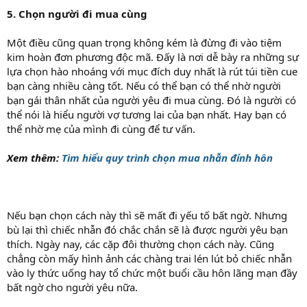
5. Chọn người đi mua cùng
Một điều cũng quan trọng không kém là đừng đi vào tiệm
kim hoàn đơn phương độc mã. Đấy là nơi dễ bày ra những sự
lựa chọn hào nhoáng với mục đích duy nhất là rút túi tiền cue
bạn càng nhiều càng tốt. Nếu có thể bạn có thể nhờ người
bạn gái thân nhất của người yêu đi mua cùng. Đó là người có
thể nói là hiểu người vợ tương lai của bạn nhất. Hay bạn có
thể nhờ mẹ của mình đi cùng để tư vấn.
Xem thêm:
Tìm hiểu quy trình chọn mua nhẫn đính hôn
Nếu bạn chọn cách này thì sẽ mất đi yếu tố bất ngờ. Nhưng
bù lại thì chiếc nhẫn đó chắc chắn sẽ là được người yêu bạn
thích. Ngày nay, các cặp đôi thường chọn cách này. Cũng
chẳng còn mấy hình ảnh các chàng trai lén lút bỏ chiếc nhẫn
vào ly thức uống hay tổ chức một buổi cầu hôn lãng mạn đầy
bất ngờ cho người yêu nữa.