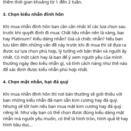
thêm thời gian khoảng từ 1 đến 2 tuần.
3. Chọn kiểu nhẫn đính hôn
Khi mua nhẫn đính hôn bạn cần cân nhắc kĩ các lựa chọn sau
trước khi quyết định đi mua: Chất liệu nhẫn nên là vàng, bạc
hay Platinum? Kiểu dáng nhẫn? Giá cả chiếc nhẫn? Nếu bạn
lưu tâm đến những vấn đề này trước khi đi mua thì sẽ đưa ra
được sự lựa chọn phù hợp, lý tưởng với bản thân và người ấy
nhất. Có một cách hay là bạn để ý xem người yêu của mình
thường ngày đeo kiểu nhẫn gì, và tính cách nàng như thế nào
để xác định được kiểu nhẫn phù hợp nhất.
4. Chọn mặt nhẫn, hạt đá quý
Khi mua nhẫn đính hôn thì nơi bán thường sẽ giới thiệu với
bạn những kiểu nhẫn đã nạm sẵn kim cương hay đá quý.
Nhưng sẽ tốt hơn nếu bạn mua mặt kim cương hay đá quý
riêng lẻ. Như vậy bạn có thể chọn được đúng kiểu dáng mặt
nhẫn mà người yêu muốn, có thể là hình tròn, hình quả lê hay
hình bầu dục…