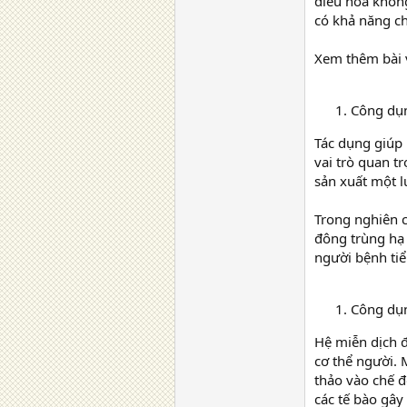
điều hòa khôn
có khả năng ch
Xem thêm bài 
Công dụn
Tác dụng giúp
vai trò quan t
sản xuất một l
Trong nghiên c
đông trùng hạ
người bệnh ti
Công dụn
Hệ miễn dịch đ
cơ thể người.
thảo vào chế đ
các tế bào gâ