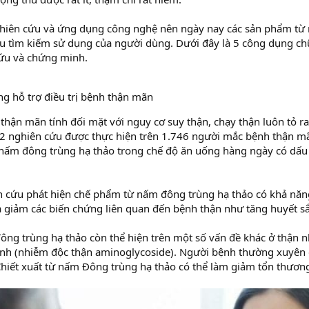
iên cứu và ứng dụng công nghệ nên ngày nay các sản phẩm từ n
ầu tìm kiếm sử dụng của người dùng. Dưới đây là 5 công dụng ch
ứu và chứng minh.
g hỗ trợ điều trị bệnh thận mãn
thận mãn tính đối mặt với nguy cơ suy thận, chạy thận luôn tỏ r
22 nghiên cứu được thực hiện trên 1.746 người mắc bệnh thận mã
nấm đông trùng hạ thảo trong chế độ ăn uống hàng ngày có dấu 
n cứu phát hiện chế phẩm từ nấm đông trùng hạ thảo có khả năng
à giảm các biến chứng liên quan đến bệnh thận như tăng huyết sắ
ông trùng hạ thảo còn thể hiện trên một số vấn đề khác ở thận 
inh (nhiễm độc thận aminoglycoside). Người bệnh thường xuyên 
Chiết xuất từ nấm Đông trùng hạ thảo có thể làm giảm tổn thương