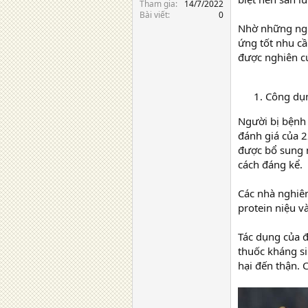
Tham gia
14/7/2022
Bài viết
0
Nhờ những ngh
ứng tốt nhu c
được nghiên c
Công dụn
Người bị bệnh 
đánh giá của 
được bổ sung 
cách đáng kể.
Các nhà nghiê
protein niệu v
Tác dụng của đ
thuốc kháng s
hại đến thận. 