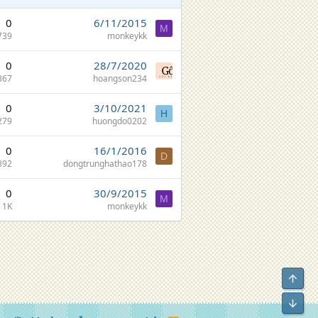
0
6/11/2015
M
739
monkeykk
0
28/7/2020
367
hoangson234
0
3/10/2021
H
279
huongdo0202
0
16/1/2016
D
892
dongtrunghathao178
0
30/9/2015
M
1K
monkeykk
Top
Bot