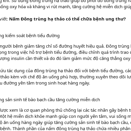
g khí. Sử dụng Đông trùng hạ thảo giúp bổ phổi do đông trùng h
ống oxy hóa và kháng vi rút mạnh, tăng cường hệ miễn dịch giú
viết:
Nấm Đông trùng hạ thảo có thể chữa bệnh ung thư?
g kiểm soát bệnh tiểu đường
 người bệnh giảm tăng chỉ số đường huyết hiệu quả. Đông trùng 
rọng trong việc hỗ trợ bệnh tiểu đường, điều chỉnh quá trình trao 
ượng insulin cần thiết và do đó làm giảm mức độ căng thẳng oxy
ứu tác dụng của đông trùng hạ thảo đối với bệnh tiểu đường, c
 thảo kèm với chế độ ăn uống phù hợp, thường xuyên theo dõi l
ểu đường yên tâm trong sinh hoạt hàng ngày.
g sản sinh tế bào bạch cầu tăng cường miễn dịch
ược xem là cơ quan phòng thủ chống lại các tác nhân gây bệnh 
 Một hệ miễn dịch khỏe mạnh giúp con người yên tâm, vui sống m
ộ ăn uống hàng ngày giúp tăng cường sản sinh tế bào bạch cầu,
y bệnh. Thành phần của nấm đông trùng hạ thảo chứa nhiều phân 