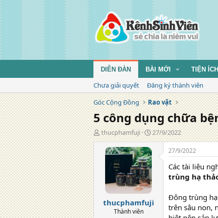
DIỄN ĐÀN
BÀI MỚI
TIỆN ÍC
Chưa giải quyết
Đăng ký thành viên
Góc Cộng Đồng
Rao vặt
5 công dụng chữa bện
T
N
thucphamfuji
27/9/2022
á
g
c
à
27/9/2022
g
y
Các tài liệu n
i
đ
ả
ă
trùng hạ thả
n
g
Đông trùng hạ 
thucphamfuji
trên sâu non, 
Thành viên
biệt nên sản lư