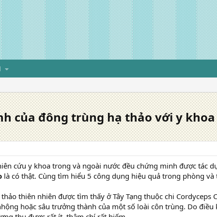
H
h của đông trùng hạ thảo với y khoa
ghiên cứu y khoa trong và ngoài nước đều chứng minh được tác dụ
o
là có thật. Cùng tìm hiểu 5 công dụng hiệu quả trong phòng và 
thảo thiên nhiên được tìm thấy ở Tây Tạng thuộc chi Cordyceps C.
nhộng hoặc sâu trưởng thành của một số loài côn trùng. Do điều k
ợng thu được rất ít, thậm chí rất hiếm.