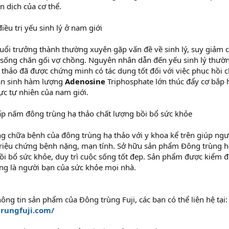
 dịch của cơ thể.
iều trị yếu sinh lý ở nam giới
uổi trưởng thành thường xuyên gặp vấn đề về sinh lý, suy giảm c
 sống chăn gối vợ chồng. Nguyên nhân dẫn đến yếu sinh lý thườn
thảo đã được chứng minh có tác dụng tốt đối với việc phục hồi
sản sinh hàm lượng
Adenosine
Triphosphate lớn thúc đẩy cơ bắp h
lực tự nhiên của nam giới.
ấp nấm đông trùng hạ thảo chất lượng bồi bổ sức khỏe
g chữa bệnh của đông trùng hạ thảo với y khoa kể trên giúp ngư
triệu chứng bệnh nặng, mạn tính. Sở hữu sản phẩm Đông trùng h
bồi bổ sức khỏe, duy trì cuộc sống tốt đẹp. Sản phẩm được kiểm đ
ng là người bạn của sức khỏe mọi nhà.
ông tin sản phẩm của Đông trùng Fuji, các bạn có thể liên hệ tại
trungfuji.com/