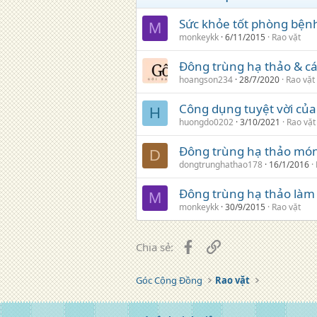
Sức khỏe tốt phòng bệnh
M
monkeykk
6/11/2015
Rao vặt
Đông trùng hạ thảo & cá
hoangson234
28/7/2020
Rao vặt
Công dụng tuyệt vời của
H
huongdo0202
3/10/2021
Rao vặt
Đông trùng hạ thảo món
D
dongtrunghathao178
16/1/2016
Đông trùng hạ thảo làm 
M
monkeykk
30/9/2015
Rao vặt
Facebook
Liên kết
Chia sẻ:
Góc Cộng Đồng
Rao vặt