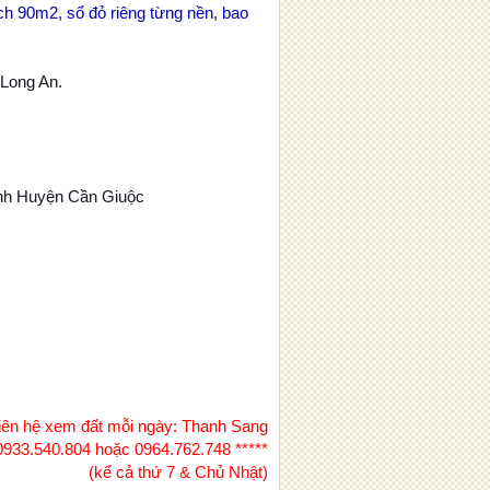
ch 90m2, sổ đỏ riêng từng nền, bao
 Long An.
hính Huyện Cần Giuộc
Liên hệ xem đất mỗi ngày: Thanh Sang
0933.540.804 hoặc 0964.762.748 *****
(kể cả thứ 7 & Chủ Nhật)