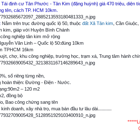
Tái định cư Tân Phước - Tân Kim (đặng huỳnh) giá 470 triệu, diện tí
ng tên, cách TP. HCM 10km.
:
Nằm trên trục đường quốc lộ 50, thuộc
đất Xã Tân kim
, Cần Giuộc,
ân kim, giáp với Huyện Bình Chánh
u công nghiệp tân kim mở rộng
 Nguyễn Văn Linh – Quốc lộ 50:đúng 10km
tâm TPHCM 16km
buýt, chợ, khu công nghiệp, trường học, trạm xá, Trung tâm hành c
0%, sổ riêng từng nền,
g hoàn thiện: Đường - Điện - Nước.
 dạng:90m2 – 120 m2
m2, đồng bộ
do, Bao công chứng sang tên
 kinh doanh, xây nhà trọ, mua bán đầu tư lâu dài...........
*****