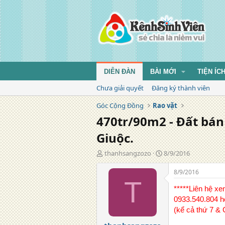
DIỄN ĐÀN
BÀI MỚI
TIỆN ÍC
Chưa giải quyết
Đăng ký thành viên
Góc Cộng Đồng
Rao vặt
470tr/90m2 - Đất bán 
Giuộc.
T
N
thanhsangzozo
8/9/2016
á
g
c
à
8/9/2016
g
y
T
i
đ
*****Liên hệ x
ả
ă
0933.540.804 h
n
(kể cả thứ 7 &
g