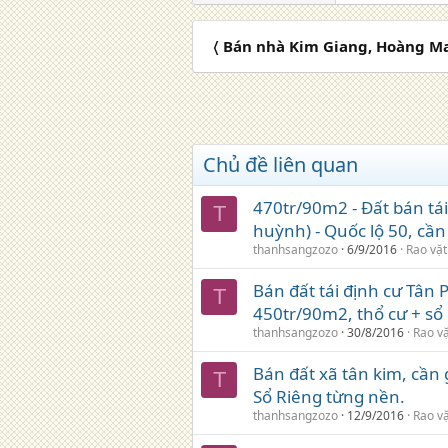
〈 Bán nhà Kim Giang, Hoàng Mai
Chủ đề liên quan
470tr/90m2 - Đất bán tái
T
huỳnh) - Quốc lộ 50, cần
thanhsangzozo
6/9/2016
Rao vặt
Bán đất tái định cư Tân 
T
450tr/90m2, thổ cư + sổ
thanhsangzozo
30/8/2016
Rao v
Bán đất xã tân kim, cần 
T
Sổ Riêng từng nền.
thanhsangzozo
12/9/2016
Rao v