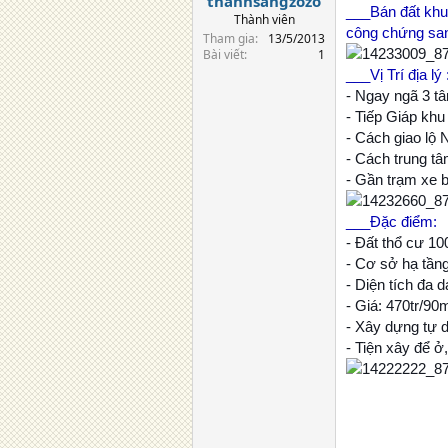
thanhsangzozo
___Bán đất khu 
Thành viên
công chứng sa
Tham gia
13/5/2013
Bài viết
1
___Vị Trí địa lý 
- Ngay ngã 3 t
- Tiếp Giáp kh
- Cách giao lộ
- Cách trung 
- Gần trạm xe 
___Đặc điểm:
- Đất thổ cư 10
- Cơ sở hạ tần
- Diện tích đa
- Giá: 470tr/90
- Xây dựng tự 
- Tiện xây để ở,