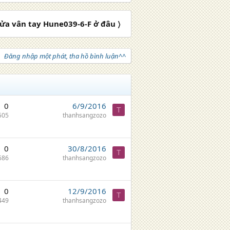
ửa vân tay Hune039-6-F ở đâu 〉
Đăng nhập một phát, tha hồ bình luận^^
0
6/9/2016
T
505
thanhsangzozo
0
30/8/2016
T
686
thanhsangzozo
0
12/9/2016
T
449
thanhsangzozo