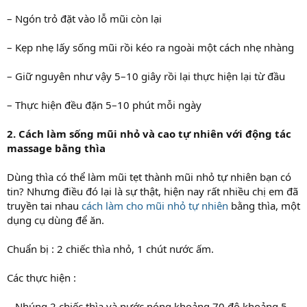
– Ngón trỏ đặt vào lỗ mũi còn lại
– Kẹp nhẹ lấy sống mũi rồi kéo ra ngoài một cách nhẹ nhàng
– Giữ nguyên như vậy 5–10 giây rồi lại thực hiện lại từ đầu
– Thực hiện đều đặn 5–10 phút mỗi ngày
2. Cách làm sống mũi nhỏ và cao tự nhiên với động tác
massage bằng thìa
Dùng thìa có thể làm mũi tẹt thành mũi nhỏ tự nhiên bạn có
tin? Nhưng điều đó lại là sự thật, hiện nay rất nhiều chị em đã
truyền tai nhau
cách làm cho mũi nhỏ tự nhiên
bằng thìa, một
dụng cụ dùng để ăn.
Chuẩn bị : 2 chiếc thìa nhỏ, 1 chút nước ấm.
Các thực hiện :
– Nhúng 2 chiếc thìa và nước nóng khoảng 70 độ khoảng 5