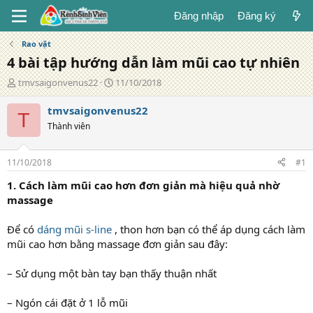
Đăng nhập
Đăng ký
Rao vặt
4 bài tập hướng dẫn làm mũi cao tự nhiên
T
N
tmvsaigonvenus22
11/10/2018
á
g
c
à
tmvsaigonvenus22
T
g
y
Thành viên
i
đ
ả
ă
n
11/10/2018
#1
g
1. Cách làm mũi cao hơn đơn giản mà hiệu quả nhờ
massage
Để có
dáng mũi s-line
, thon hơn bạn có thể áp dụng cách làm
mũi cao hơn bằng massage đơn giản sau đây:
– Sử dụng một bàn tay bạn thấy thuận nhất
– Ngón cái đặt ở 1 lỗ mũi