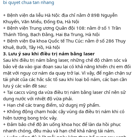
bi quyet chua tan nhang
+ Bệnh viện da liễu Hà Nội: địa chỉ nằm ở 89B Nguyễn
Khuyến, Văn Miếu, Đống Đa, Hà Nội
+ Bệnh viện Trung ương Quân đội 108: nằm ở số 1 Trần
Thánh Tông, Bạch Đằng, Hai Ba Trung, Hà Nội
+ Bệnh viện Đa khoa Quốc tế Thu Cúc: nằm ở số 286 Thụy
Khuê, Bưởi, Tây Hồ, Hà Nội
3. Lưu ý sau khi điều trị nám bằng laser
Sau khi điều trị nám bằng laser, những chế độ chăm sóc và
bảo vệ da vào giai đoạn sau lại có khả năng khiến chị em đối
mặt với nguy cơ nám da quay trở lại. Vì vậy, để ngăn chặn sự
tái phát của các hắc sắc tố sau khi loại bỏ nám, các bạn cần
lưu ý các vấn đề sau:
+ Tại caccs vùng da vừa điều trị nám bằng laser chỉ nên sử
dụng nước với nhiệt độ vừa phải.
+ Hạn chế các trang điểm, sử dugnj mỹ phẩm.
+ Không động chạm hoặc cậy vùng da điều trị nám khi có
hiện tượng bong tróc vảy.
+ Đảm bảo chế độ ăn uống khoa học để làn da hồi phục
nhanh chóng, đều màu và hạn chế khả năng tái nám.
+ Luôn uống đủ 2 lít mỗi ngày kèm theo bổ sung rau xanh,