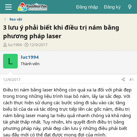
Đăng nhập
Đăng ký
Rao vặt
3 lưu ý phải biết khi điều trị nám bằng
phương pháp laser
T
N
luc1994
12/9/2017
á
g
c
à
luc1994
L
g
y
Thành viên
i
đ
ả
ă
n
12/9/2017
#1
g
Điều trị nám bằng laser không còn quá xa lạ đối với phái đẹp
trong trong những liệu trình loại bỏ nám, lấy lại sắc đẹp. Với
cách thực hiện sử dụng các bước sóng đi sâu vào các tầng
biểu bì của da và tác dộng trực tiếp lên các gốc nám, điều trị
nám bằng laser mang lại hiệu quả nhanh chóng và khả năng
tái phát thấp nhất. Tuy nhiên, khi quyết định điều trị bằng
phương pháp này, phái đẹp cần lưu ý những điều phải biết
sau đây mới có thể đạt được mong đợi của mình.