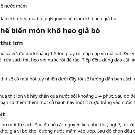
hê nước mắm
Nguyên liệu làm khô heo giả bò
chế biến món khô heo giả bò​
thịt lợn​
hỏ sả với độ dài khoảng 1.5 lóng tay rồi đập dập và giã nát. Đối v
, rửa sạch thịt heo với nước rồi để ráo. Tiếp đến, dùng dao cắt l
hịt sẽ có mùi hôi tuy nhiên dưới đây tôi sẽ hướng dẫn bạn cách
mua thịt lợn về hãy chần qua nước sôi khoảng 3-4 phút. Sau đó đe
 bạn có thêm thêm một củ hành hay một ít rượu trắng vào nước 
t​
họn một tô sạch. Sau đó bỏ các nguyên liệu như thịt, nghệ, tỏi, ớ
 kho, gia vị bò kho, đường nước mắm vào ướp. Sau đó chọn đều tấ