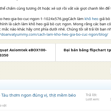
 thể chấm cùng tương ớt hoặc xé sợi rồi vắt vài giọt chanh lên đ
Cách làm
khô heo
giả bò
chính là cách làm khô heo giả bò cực ngon. Mong rằng các bạn 
c mắc nào khác hãy cmt phía dưới nhé. Chúng tôi sẽ trả lời bạn n
//doanvatyummy.com/cach-lam-kho-heo-gia-bo-cuc-ngon/blog/
 quạt Axiomtek eBOX100-
Đại bán bảng flipchart t
N3350
ho Tàu thơm ngon đúng vị, thịt mềm béo
Trả lời
Lượt xem
o vặt