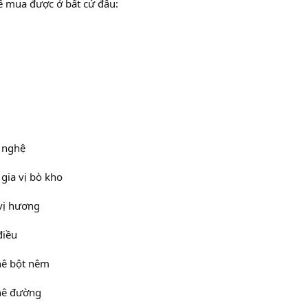
ể mua được ở bất cứ đâu:
 nghệ
gia vị bò kho
vị hương
điều
hê bột nêm
hê đường