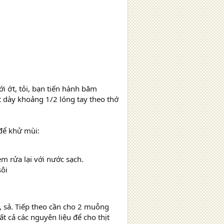
ới ớt, tỏi, bạn tiến hành băm
át dày khoảng 1/2 lóng tay theo thớ
 để khử mùi:
m rửa lại với nước sạch.
sôi
t, sả. Tiếp theo cần cho 2 muỗng
t cả các nguyên liệu để cho thịt