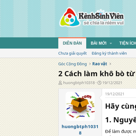
DIỄN ĐÀN
BÀI MỚI
TIỆN ÍC
Chưa giải quyết
Đăng ký thành viên
Góc Cộng Đồng
Rao vặt
2 Cách làm khô bò từ
T
N
huongbtph10318
19/12/2021
á
g
c
à
19/12/2021
g
y
Hãy cùn
i
đ
ả
ă
n
1. Nguyê
g
huongbtph1031
Để làm được mó
8