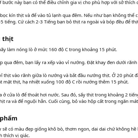
 bước này bạn có thể điều chỉnh gia vị cho phù hợp với sở thích 
bọc kín thịt và để vào tủ lạnh qua đêm. Nếu như bạn không thể ch
5 tiếng. Cứ cách 2-3 Tiếng bạn bỏ thịt ra ngoài và bóp đều để thịt
thịt​
 hãy làm nóng lò ở mức 160 độ C trong khoảng 15 phút.
ớp qua đêm, bạn lấy ra xếp vào vỉ nướng. Đặt khay đen dưới rãn
 vỉ thịt vào rãnh giữa lò nướng và bắt đầu nướng thịt. Ở 20 phút 
ật mặt thịt, hạ nhiệt xuống 100 độ C rồi nướng thêm 15 phút.
a ở cửa lò để thoát hơi nước. Sau đó, sấy thịt trong khoảng 2 t
p thịt ra và để nguội hẳn. Cuối cùng, bỏ vào hộp cất trong ngăn má
 phẩm​
ấy sẽ có màu đẹp giống khô bò, thơm ngon, dai dai chứ không hề b
 thích vị giác.