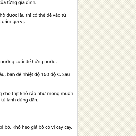
của từng gia đình.
ờ được lâu thì có thể để vào tủ
 gấm gia vị.
h nướng cuối để hứng nước .
đầu, bạn để nhiệt độ 160 độ C. Sau
iếng cho thịt khô ráo như mong muốn
t tủ lạnh dùng dần.
ị bở. Khô heo giả bò có vị cay cay,