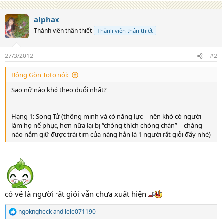
alphax
Thành viên thân thiết
Thành viên thân thiết
27/3/2012
#2
Bông Gòn Toto nói:
Sao nữ nào khó theo đuổi nhất?
Hạng 1: Song Tử (thông minh và có năng lực – nên khó có người
làm họ nể phục, hơn nữa lại bị “chóng thích chóng chán” – chàng
nào nắm giữ được trái tim của nàng hẳn là 1 người rất giỏi đấy nhé)
có vẻ là người rất giỏi vẫn chưa xuất hiện
ngokngheck
and
lele071190
R