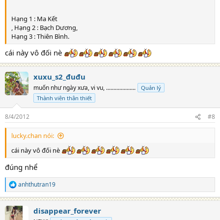
Hạng 1 : Ma Kết
, Hạng 2 : Bạch Dương,
Hạng 3 : Thiên Bình.
cái này vô đối nè
xuxu_s2_đuđu
muốn như ngày xưa, vi vu, ....................
Quản lý
Thành viên thân thiết
8/4/2012
#8
lucky.chan nói:
cái này vô đối nè
đúng nhể
anhthutran19
R
e
a
disappear_forever
c
t