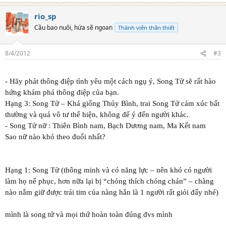
e
a
rio_sp
c
t
Cầu bao nuôi, hứa sẽ ngoan
Thành viên thân thiết
i
o
n
8/4/2012
#3
s
:
- Hãy phát thông điệp tình yêu một cách ngụ ý, Song Tử sẽ rất hào
hứng khám phá thông điệp của bạn.
Hạng 3: Song Tử – Khá giống Thủy Bình, trai Song Tử cảm xúc bất
thường và quá vô tư thể hiện, không để ý đến người khác.
- Song Tử nữ : Thiên Bình nam, Bạch Dương nam, Ma Kết nam
Sao nữ nào khó theo đuổi nhất?
Hạng 1: Song Tử (thông minh và có năng lực – nên khó có người
làm họ nể phục, hơn nữa lại bị “chóng thích chóng chán” – chàng
nào nắm giữ được trái tim của nàng hẳn là 1 người rất giỏi đấy nhé)
mình là song tử và mọi thứ hoàn toàn đúng đvs mình