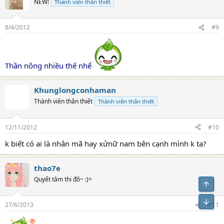
NEW!
Thành viên thân thiết
i
o
n
8/4/2012
#9
s
:
Thần nông nhiều thế nhể
Khunglongconhaman
Thành viên thân thiết
Thành viên thân thiết
12/11/2012
#10
k biết có ai là nhân mã hay xửnữ nam bên cạnh mình k ta?
thao7e
Quyết tâm thi đô~ :)=
Top
Bot
27/6/2013
#11