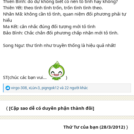
Thiên Bình: do dự không biết có nên tỏ tình hay không?
Thiên Yết: theo tình tình trốn, trốn tình tình theo.
Nhân Mã: không cần tỏ tình, quan niệm đối phương phải tự
hiểu
Ma Kết: cân nhắc đúng đối tượng mới tỏ tình
Bảo Bình: Chắc chắn đối phương chấp nhận mới tỏ tình.
Song Ngư: thư tình như truyền thống là hiệu quả nhất!
ST(chúc các bạn vui...
)
virgo-308
,
xLùn‹3
,
pigngok12
và 22 người khác
R
e
a
c
〈 ‎[Cặp sao dễ có duyên phận thành đôi]
t
i
o
n
Thứ Tư của bạn (28/3/2012) 〉
s
: