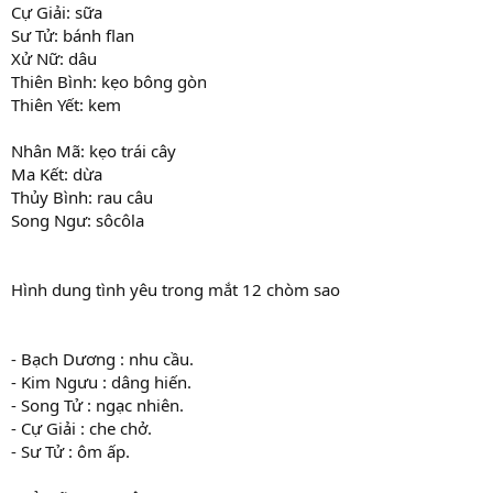
Cự Giải: sữa
Sư Tử: bánh flan
Xử Nữ: dâu
Thiên Bình: kẹo bông gòn
Thiên Yết: kem
Nhân Mã: kẹo trái cây
Ma Kết: dừa
Thủy Bình: rau câu
Song Ngư: sôcôla
Hình dung tình yêu trong mắt 12 chòm sao
- Bạch Dương : nhu cầu.
- Kim Ngưu : dâng hiến.
- Song Tử : ngạc nhiên.
- Cự Giải : che chở.
- Sư Tử : ôm ấp.