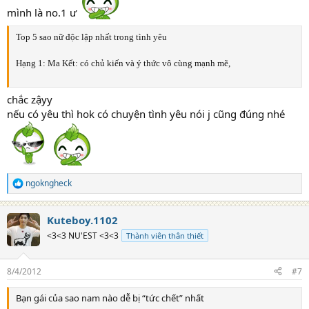
mình là no.1 ư
Top 5 sao nữ độc lập nhất trong tình yêu
Hạng 1: Ma Kết: có chủ kiến và ý thức vô cùng mạnh mẽ,
chắc zậyy
nếu có yêu thì hok có chuyện tình yêu nói j cũng đúng nhé
ngokngheck
R
e
a
Kuteboy.1102
c
t
<3<3 NU'EST <3<3
Thành viên thân thiết
i
o
n
8/4/2012
#7
s
:
Bạn gái của sao nam nào dễ bị “tức chết” nhất