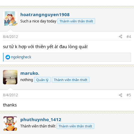
hoatrangnguyen1908
Such a nice day today
Thành viên thân thiết
8/4/2012
#4
sư tử k hợp với thiên yết à! đau lòng quá!
ngokngheck
R
e
a
maruko.
c
t
nothing
Quản lý
Thành viên thân thiết
i
o
n
8/4/2012
#5
s
:
thanks
phuthuynho_1412
Thành viên thân thiết
Thành viên thân thiết