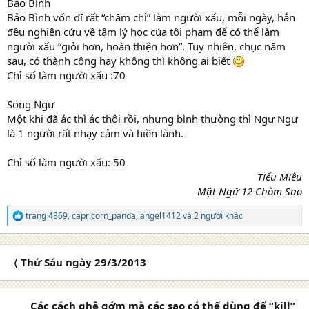
Bảo Bình
Bảo Bình vốn dĩ rất “chăm chỉ” làm người xấu, mỗi ngày, hắn
đều nghiên cứu về tâm lý học của tội phạm để có thể làm
người xấu “giỏi hơn, hoàn thiện hơn”. Tuy nhiên, chục năm
sau, có thành công hay không thì không ai biết
Chỉ số làm người xấu :70
Song Ngư
Một khi đã ác thì ác thôi rồi, nhưng bình thường thì Ngư Ngư
là 1 người rất nhạy cảm và hiền lành.
Chỉ số làm người xấu: 50
Tiểu Miêu
Mật Ngữ 12 Chòm Sao
trang 4869
,
capricorn_panda
,
angel1412
và 2 người khác
R
e
a
c
〈 Thứ Sáu ngày 29/3/2013
t
i
o
n
Các cách ghê gớm mà các sao có thể dùng để “kill”
s