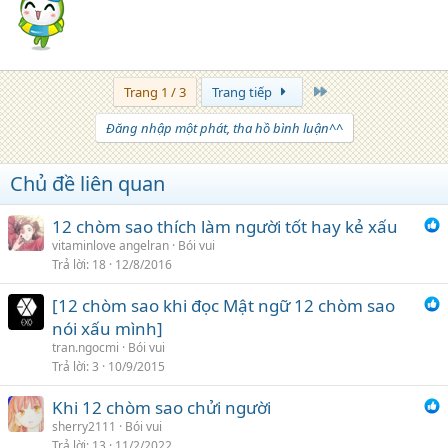
Trang cuối
Trang 1 / 3
Trang tiếp
Đăng nhập một phát, tha hồ bình luận^^
Chủ đề liên quan
12 chòm sao thích làm người tốt hay kẻ xấu
vitaminlove angelran
Bói vui
Trả lời
18
12/8/2016
[12 chòm sao khi đọc Mật ngữ 12 chòm sao
nói xấu mình]
tran.ngocmi
Bói vui
Trả lời
3
10/9/2015
Khi 12 chòm sao chửi người
sherry2111
Bói vui
Trả lời
13
11/2/2022