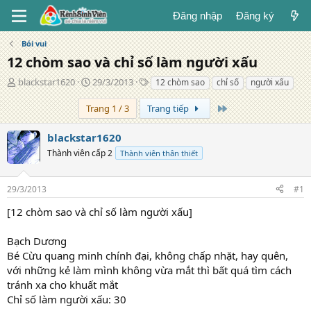
Đăng nhập
Đăng ký
Bói vui
12 chòm sao và chỉ số làm người xấu
T
N
T
blackstar1620
29/3/2013
12 chòm sao
chỉ số
người xấu
á
g
ừ
c
à
k
Trang cuối
Trang 1 / 3
Trang tiếp
g
y
h
i
đ
ó
blackstar1620
ả
ă
a
Thành viên cấp 2
Thành viên thân thiết
n
g
29/3/2013
#1
[12 chòm sao và chỉ số làm người xấu]
Bạch Dương
Bé Cừu quang minh chính đại, không chấp nhặt, hay quên,
với những kẻ làm mình không vừa mắt thì bất quá tìm cách
tránh xa cho khuất mắt
Chỉ số làm người xấu: 30