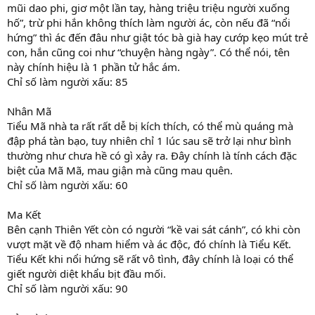
mũi dao phi, giơ một lần tay, hàng triệu triệu người xuống
hố”, trừ phi hắn không thích làm người ác, còn nếu đã “nổi
hứng” thì ác đến đâu như giật tóc bà già hay cướp kẹo mút trẻ
con, hắn cũng coi như “chuyện hàng ngày”. Có thể nói, tên
này chính hiệu là 1 phần tử hắc ám.
Chỉ số làm người xấu: 85
Nhân Mã
Tiểu Mã nhà ta rất rất dễ bị kích thích, có thể mù quáng mà
đập phá tàn bạo, tuy nhiên chỉ 1 lúc sau sẽ trở lại như bình
thường như chưa hề có gì xảy ra. Đây chính là tính cách đặc
biệt của Mã Mã, mau giận mà cũng mau quên.
Chỉ số làm người xấu: 60
Ma Kết
Bên cạnh Thiên Yết còn có người “kề vai sát cánh”, có khi còn
vượt mặt về độ nham hiểm và ác độc, đó chính là Tiểu Kết.
Tiểu Kết khi nổi hứng sẽ rất vô tình, đây chính là loại có thể
giết người diệt khẩu bịt đầu mối.
Chỉ số làm người xấu: 90