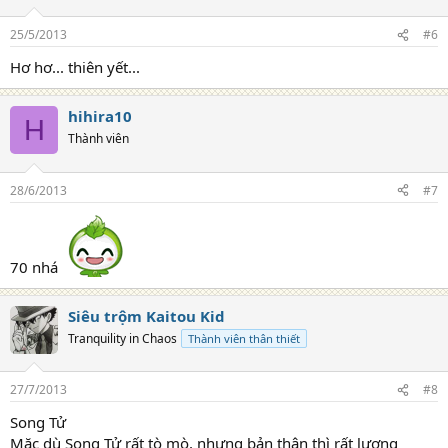
25/5/2013
#6
Hơ hơ... thiên yết...
hihira10
H
Thành viên
28/6/2013
#7
70 nhá
Siêu trộm Kaitou Kid
Tranquility in Chaos
Thành viên thân thiết
27/7/2013
#8
Song Tử
Mặc dù Song Tử rất tò mò, nhưng bản thân thì rất lương