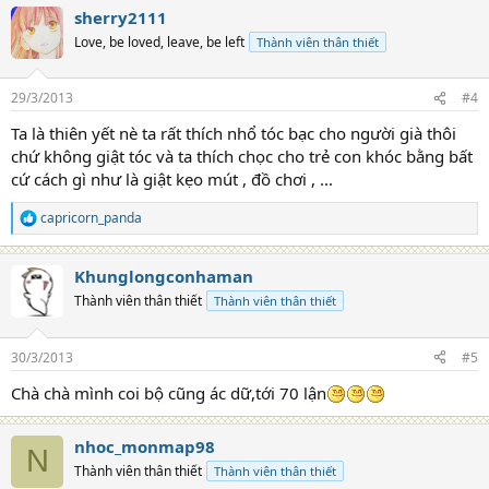
a
sherry2111
c
t
Love, be loved, leave, be left
Thành viên thân thiết
i
o
n
29/3/2013
#4
s
:
Ta là thiên yết nè ta rất thích nhổ tóc bạc cho người già thôi
chứ không giật tóc và ta thích chọc cho trẻ con khóc bằng bất
cứ cách gì như là giật kẹo mút , đồ chơi , ...
capricorn_panda
R
e
a
Khunglongconhaman
c
t
Thành viên thân thiết
Thành viên thân thiết
i
o
n
30/3/2013
#5
s
:
Chà chà mình coi bộ cũng ác dữ,tới 70 lận
nhoc_monmap98
N
Thành viên thân thiết
Thành viên thân thiết