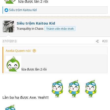
lừa được lần 2 rồi
Siêu trộm Kaitou Kid
R
e
a
Siêu trộm Kaitou Kid
c
t
Tranquility in Chaos
Thành viên thân thiết
i
o
n
27/7/2013
#20
s
:
Axelia Queen nói:
lừa được lần 2 rồi
Lần ba hạ được Axe. Yeah!!!