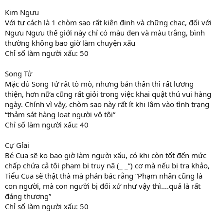
Kim Ngưu
Với tư cách là 1 chòm sao rất kiên định và chững chạc, đối với
Ngưu Ngưu thế giới này chỉ có màu đen và màu trắng, bình
thường không bao giờ làm chuyện xấu
Chỉ số làm người xấu: 50
Song Tử
Mặc dù Song Tử rất tò mò, nhưng bản thân thì rất lương
thiện, hơn nữa cũng rất giỏi trong việc khai quật thú vui hàng
ngày. Chính vì vậy, chòm sao này rất ít khi lâm vào tình trạng
“thảm sát hàng loạt người vô tội”
Chỉ số làm người xấu: 40
Cự Gỉai
Bé Cua sẽ ko bao giờ làm người xấu, có khi còn tốt đến mức
chấp chứa cả tội phạm bị truy nã (_ _”) cơ mà nếu bị tra khảo,
Tiểu Cua sẽ thật thà mà phản bác rằng “Phạm nhân cũng là
con người, mà con người bị đối xử như vậy thì….quả là rất
đáng thương”
Chỉ số làm người xấu: 50