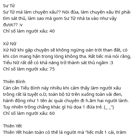
Sư Tử
Sư Tử mà làm chuyện xấu?? Nói đùa, làm chuyện xấu thì phải
tìm sát thủ, làm sao mà gom Sư Tử nhà ta vào như vậy
đươc?? :v
Chỉ số làm người xấu: 40
Xử Nữ
Xử Nữ khi gặp chuyện sẽ không ngừng oán trời than đất, có
khi còn mang hận trong lòng không tha. Rất tiếc mà nói rằng,
Tiểu Nữ rất dễ có khả năng trở thành sát thủ ngầm :3
Chỉ số làm người xấu: 75
Thiên Bình
Cán cân Tiểu Bình này nhiều khi cảm thấy làm người xấu
trông rất là tuyệt o.O, toàn bộ từ trên xuống toàn vải đen,
hành động như 1 tên ác quái chuyên đi h.ãm hại người lành.
Tuy nhiên trông chẳng khác gì hù dọa 1 đứa trẻ. (_ _”)
Chỉ số làm người xấu: 60
Thiên Yết
Thiên Yết hoàn toàn có thế là người mà “liếc mắt 1 cái, trăm