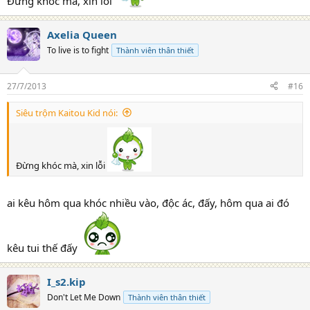
Đừng khóc mà, xin lỗi
Axelia Queen
To live is to fight
Thành viên thân thiết
27/7/2013
#16
Siêu trộm Kaitou Kid nói:
Đừng khóc mà, xin lỗi
ai kêu hôm qua khóc nhiều vào, độc ác, đấy, hôm qua ai đó
kêu tui thế đấy
I_s2.kip
Don't Let Me Down
Thành viên thân thiết