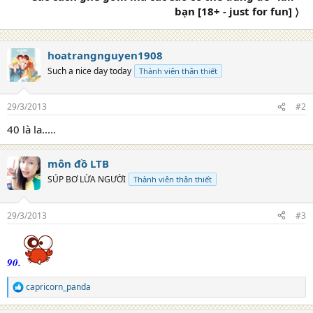
bạn [18+ - just for fun] 〉
:
hoatrangnguyen1908
Such a nice day today
Thành viên thân thiết
29/3/2013
#2
40 là la.....
môn đồ LTB
SÚP BƠ LỪA NGƯỜI
Thành viên thân thiết
29/3/2013
#3
90.
capricorn_panda
R
e