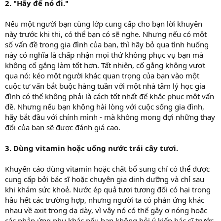
2. "Hãy để nó đi."
Nếu một người bạn cùng lớp cung cấp cho bạn lời khuyên
này trước khi thi, có thể bạn có sẽ nghe. Nhưng nếu có một
số vấn đề trong gia đình của bạn, thì hãy bỏ qua tình huống
này có nghĩa là chấp nhận mọi thứ không phục vụ bạn mà
không cố gắng làm tốt hơn. Tất nhiên, cố gắng không vượt
qua nó: kéo một người khác quan trọng của bạn vào một
cuộc tư vấn bắt buộc hàng tuần với một nhà tâm lý học gia
đình có thể không phải là cách tốt nhất để khắc phục một vấn
đề. Nhưng nếu bạn không hài lòng với cuộc sống gia đình,
hãy bắt đầu với chính mình - mà không mong đợi những thay
đổi của bạn sẽ được đánh giá cao.
3. Dùng vitamin hoặc uống nước trái cây tươi.
Khuyến cáo dùng vitamin hoặc chất bổ sung chỉ có thể được
cung cấp bởi bác sĩ hoặc chuyên gia dinh dưỡng và chỉ sau
khi khám sức khoẻ. Nước ép quả tươi tương đối có hại trong
hầu hết các trường hợp, nhưng người ta có phản ứng khác
nhau về axit trong dạ dày, vì vậy nó có thể gây ợ nóng hoặc
các phản ứng phụ khác nếu bạn không hỏi ý kiến bác sĩ trước.