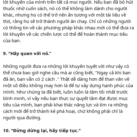
lời khuyên của mình trên tất cả mọi người. Nếu bạn đã bỏ hút
thuốc nhờ cuốn sách, nó có thể không làm dành cho người
khác, nhưng họ có thể trở nên ấn tượng với một tài liệu về
thịt, rằng họ sẽ trở thành người ăn chay. Chỉ có những người
có thông tin về các phương pháp khác nhau mới có thể đưa ra
lời khuyên về các chiến lược có thể để hoàn thành mục tiêu
của bạn.
9. "Hãy quen với nó.”
Những người đưa ra những lời khuyên tuyệt vời như vậy có
thể chưa bao giờ nghe câu mà ai cũng biết, "Ngay cả khi bạn
đã ăn, bạn vẫn có 2 cách ." Thật dễ dàng hơn để than vãn về
một số điều không may hơn là để tự xây dựng hạnh phúc của
mình. Như chúng ta đã biết, luôn luôn là tăm tối nhất trước
bình minh, vì vậy nếu bạn thực sự quyết tâm đạt được mục
tiêu của mình, bạn phải khai thác năng lực và tìm ra những
cách mới để trở thành kẻ phá hoại, chứ không phải chỉ là
người qua đường.
10. "Đừng dừng lại, hãy tiếp tục."