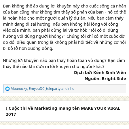
Bạn không thể áp dụng lời khuyên này cho cuộc sống cá nhân
của bạn cũng như không tìm thấy số phận của bạn - nó có thể
là hoàn hảo cho một người quản lý dự án. Nếu bạn cảm thấy
mình đang đi sai hướng, nếu bạn không hài lòng với công
việc của mình, bạn phải dừng lại và tự hỏi: "Tôi có đi đúng
hướng với đúng người không?" Chúng tôi chỉ có một cuộc đời
do đó, điều quan trọng là không phải hối tiếc về những cơ hội
bị bỏ lở hơn xuống dòng.
Những lời khuyên nào bạn thấy hoàn toàn vô dụng? Bạn cảm
thấy thế nào khi đưa ra lời khuyên cho người khác?
Dịch bởi Kênh Sinh Viên
Nguồn: Bright Side
Mounocky
,
EmyeuDC_teleparty
and
nho
R
e
a
c
〈 Cuộc thi về Marketing mang tên MAKE YOUR VIRAL
t
i
2017
o
n
s