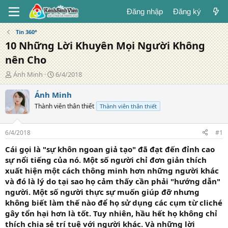
Đăng nhập
Đăng ký
Tin 360°
10 Những Lời Khuyên Mọi Người Không
nên Cho
T
N
Ánh Minh
6/4/2018
á
g
c
à
Ánh Minh
g
y
Thành viên thân thiết
Thành viên thân thiết
i
đ
ả
ă
n
6/4/2018
#1
g
Cái gọi là "sự khôn ngoan giả tạo" đã đạt đến đỉnh cao
sự nổi tiếng của nó. Một số người chỉ đơn giản thích
xuất hiện một cách thông minh hơn những người khác
và đó là lý do tại sao họ cảm thấy cần phải "hướng dẫn"
người. Một số người thực sự muốn giúp đỡ nhưng
không biết làm thế nào để họ sử dụng các cụm từ cliché
gây tổn hại hơn là tốt. Tuy nhiên, hầu hết họ không chỉ
thích chia sẻ trí tuệ với người khác. Và những lời