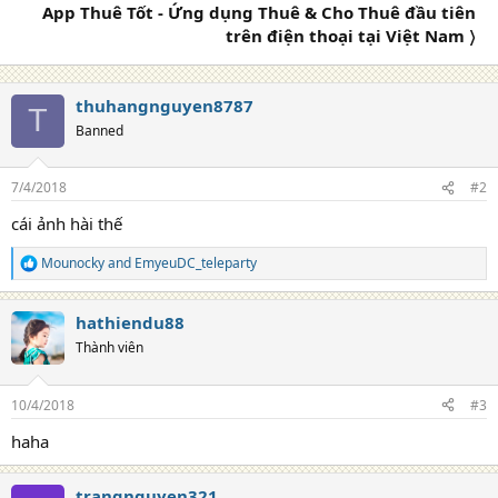
App Thuê Tốt - Ứng dụng Thuê & Cho Thuê đầu tiên
:
trên điện thoại tại Việt Nam 〉
thuhangnguyen8787
T
Banned
7/4/2018
#2
cái ảnh hài thế
Mounocky
and
EmyeuDC_teleparty
R
e
a
hathiendu88
c
t
Thành viên
i
o
n
10/4/2018
#3
s
:
haha
trangnguyen321