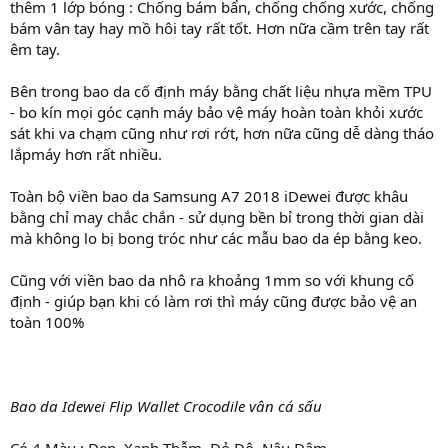
thêm 1 lớp bóng : Chống bám bẩn, chống chống xước, chống
bám vân tay hay mồ hôi tay rất tốt. Hơn nữa cầm trên tay rất
êm tay.
Bên trong bao da cố định máy bằng chất liệu nhựa mềm TPU
- bo kín mọi góc cạnh máy bảo vệ máy hoàn toàn khỏi xước
sát khi va chạm cũng như rơi rớt, hơn nữa cũng dễ dàng tháo
lắpmáy hơn rất nhiều.
Toàn bộ viền bao da Samsung A7 2018 iDewei được khâu
bằng chỉ may chắc chắn - sử dụng bền bỉ trong thời gian dài
mà không lo bị bong tróc như các mẫu bao da ép bằng keo.
Cũng với viền bao da nhô ra khoảng 1mm so với khung cố
định - giúp bạn khi có làm rơi thì máy cũng được bảo vệ an
toàn 100%
Bao da Idewei Flip Wallet Crocodile vân cá sấu
Có 4 Màu : Đen, Xanh Thẫm, Đỏ Đô, Nâu Đậm