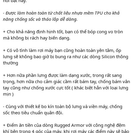
nổi bật này.
- Được làm hoàn toàn từ chất liệu nhựa mềm TPU cho khả
năng chống sốc và tháo lắp dễ dàng.
+ Cho khả năng định hịnh tốt, bạn có thể bóp cong vo tròn
mà không bị rách hay biến dạng.
+ Có vô tình làm rơi máy bạn cũng hoàn toàn yên tâm, ốp
lưng sẽ không bao giờ bị bung ra như các dòng Silicon thông
thường
+ Hơn nữa phần lưng được làm dạng xước, trong rất sang
trọng, hơn nữa cho cảm giác cầm rất bám tay, chống bám vân
tay cũng như chống xước cực tốt ( khác biệt hẳn với loại lưng
mịn )
- Cùng với thiết kế bo kín toàn bộ lưng và viền máy, chống
sốc theo tiêu chuẩn quân đội.
+ Điểm ăn tiền của dòng Rugged Armor với công nghệ đệm
khí bên trong 4 góc của máy, khi rơi máy các điểm này sẽ bảo