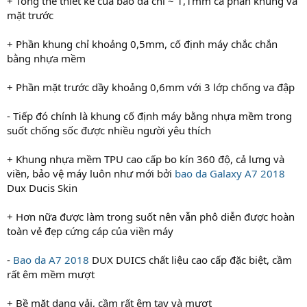
+ Tổng thể thiết kế của bao da chỉ ~ 1,1mm cả phần khung và
mặt trước
+ Phần khung chỉ khoảng 0,5mm, cố định máy chắc chắn
bằng nhựa mềm
+ Phần mặt trước dầy khoảng 0,6mm với 3 lớp chống va đập
- Tiếp đó chính là khung cố định máy bằng nhựa mềm trong
suốt chống sốc được nhiều người yêu thích
+ Khung nhựa mềm TPU cao cấp bo kín 360 độ, cả lưng và
viền, bảo vệ máy luôn như mới bởi
bao da Galaxy A7 2018
Dux Ducis Skin
+ Hơn nữa được làm trong suốt nên vẫn phô diễn được hoàn
toàn vẻ đẹp cứng cáp của viền máy
-
Bao da A7 2018
DUX DUICS chất liệu cao cấp đặc biệt, cầm
rất êm mềm mượt
+ Bề mặt dạng vải, cầm rất êm tay và mượt