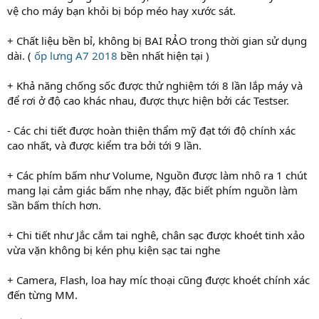
vệ cho máy bạn khỏi bị bóp méo hay xước sát.
+ Chất liệu bền bỉ, không bị BAI RẢO trong thời gian sử dụng
dài. (
ốp lưng A7 2018
bền nhất hiện tại )
+ Khả năng chống sốc được thử nghiệm tới 8 lần lắp máy và
để rơi ở độ cao khác nhau, được thực hiện bởi các Testser.
- Các chi tiết được hoàn thiện thẩm mỹ đạt tới độ chính xác
cao nhất, và được kiểm tra bởi tới 9 lần.
+ Các phím bấm như Volume, Nguồn được làm nhô ra 1 chút
mang lại cảm giác bấm nhẹ nhạy, đặc biết phím nguồn làm
sần bấm thích hơn.
+ Chi tiết như Jắc cắm tai nghê, chân sạc được khoét tinh xảo
vừa vặn không bị kén phụ kiện sạc tai nghe
+ Camera, Flash, loa hay míc thoại cũng được khoét chính xác
đến từng MM.