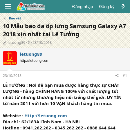
Đăng nhập
Đăng ký
Rao vặt
10 Mẫu bao da ốp lưng Samsung Galaxy A7
2018 xịn nhất tại Lê Tưởng
T
N
letuong89
23/10/2018
á
g
c
à
letuong89
g
y
http://letuong.com
i
đ
ả
ă
n
23/10/2018
#1
g
LÊ TƯỞNG : Nơi để bạn mua được hàng thực sự CHẤT
LƯỢNG - hàng CHÍNH HÃNG 100% với chất lượng tốt
nhất từ những thương hiệu nổi tiếng thế giới. UY TÍN
từ năm 2011 với hơn 10 VẠN khách hàng tin mua.
Website :
Http://letuong.com
Địa chỉ : 62/183A Lĩnh Nam - Hà Nội
Hotline : 0941.262.262 - 0345.262.262 - 0888.644.644