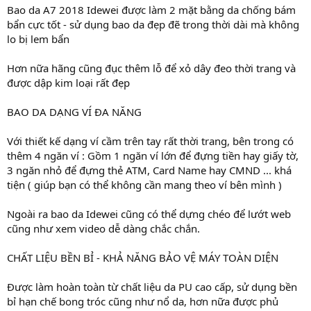
Bao da A7 2018 Idewei được làm 2 mặt bằng da chống bám
bẩn cực tốt - sử dụng bao da đẹp đẽ trong thời dài mà không
lo bị lem bẩn
Hơn nữa hãng cũng đục thêm lỗ để xỏ dây đeo thời trang và
được dập kim loại rất đẹp
BAO DA DẠNG VÍ ĐA NĂNG
Với thiết kế dạng ví cầm trên tay rất thời trang, bên trong có
thêm 4 ngăn ví : Gồm 1 ngăn ví lớn để đựng tiền hay giấy tờ,
3 ngăn nhỏ để đựng thẻ ATM, Card Name hay CMND ... khá
tiện ( giúp bạn có thể không cần mang theo ví bên mình )
Ngoài ra bao da Idewei cũng có thể dựng chéo để lướt web
cũng như xem video dễ dàng chắc chắn.
CHẤT LIỆU BỀN BỈ - KHẢ NĂNG BẢO VỆ MÁY TOÀN DIỆN
Được làm hoàn toàn từ chất liệu da PU cao cấp, sử dụng bền
bỉ hạn chế bong tróc cũng như nổ da, hơn nữa được phủ