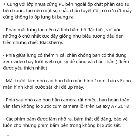
+ Cùng với lớp nhựa cứng PC bên ngoài ốp chặt phần cao su
bên trong, tạo nên một sự chắc chắn tuyệt đối, có rơi rớt máy
cũng không lo ốp lưng bị bung ra.
- Phần mặt lưng tạo nên cá tính hầm hố đặc biệt, với với
những ô chữ nhật cực dầy giống như biểu tượng dâu đen
trên những chiếc Blackberry.
- Phía giữa lưng có thêm 1 cái chân chống bạn có thể dựng
xem video hay lướt web cực kỳ dễ dàng và chắc chắn ( điểm
được yêu thích nhất ).
- Mặt trước làm nhô cao hơn hẳn màn hình 1mm, bảo vệ cho
màn hình khỏi xước sát khi để úp máy.
- Phía sau nhô cao hơn hẳn camera rất nhiều, bạn hoàn toàn
yên tâm không lo xước cụm camera lồi trên Galaxy A7 2018
- Các phím bấm được làm nhô ra, bám thật dễ dàng, bảo vệ
luôn cho những phím bấm bên trong không bị xước sát.