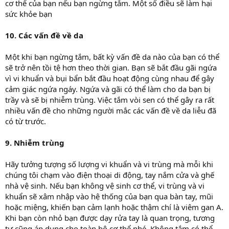
cơ thể của bạn nếu bạn ngừng tắm. Một số điều sẽ làm hại
sức khỏe bạn
10. Các vấn đề về da
Một khi bạn ngừng tắm, bất kỳ vấn đề da nào của bạn có thể
sẽ trở nên tồi tệ hơn theo thời gian. Bạn sẽ bắt đầu gãi ngứa
vì vi khuẩn và bụi bẩn bắt đầu hoạt động cùng nhau để gây
cảm giác ngứa ngáy. Ngứa và gãi có thể làm cho da bạn bị
trầy và sẽ bị nhiễm trùng. Việc tắm vòi sen có thể gây ra rất
nhiều vấn đề cho những người mắc các vấn đề về da liễu đã
có từ trước.
9. Nhiễm trùng
Hãy tưởng tượng số lượng vi khuẩn và vi trùng mà mỗi khi
chúng tôi chạm vào điện thoại di động, tay nắm cửa và ghế
nhà vệ sinh. Nếu bạn không vệ sinh cơ thể, vi trùng và vi
khuẩn sẽ xâm nhập vào hệ thống của bạn qua bàn tay, mũi
hoặc miệng, khiến bạn cảm lạnh hoặc thậm chí là viêm gan A.
Khi bạn còn nhỏ bạn được dạy rửa tay là quan trọng, tương
tự cũng áp dụng cho toàn bộ cơ thể nhé. Không tắm có thể