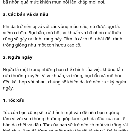
bã nhờn quá mức khiến mụn nổi lên khắp mọi nơi.
3. Các bản vá da nâu
Khi da trở nên bị vá với các vùng màu nâu, nó được gọi là,
viêm cơ địa. Bụi bẩn, mồ hôi, vi khuẩn và bã nhờn dư thừa
cũng sẽ gây ra tình trạng này. Tắm là cách tốt nhất để tránh
trông giống như một con hươu cao cổ.
2. Ngứa ngáy
Ngứa là một trong những hạn chế chính của việc không tắm
rửa thường xuyên. Vì vi khuẩn, vi trùng, bụi bẩn và mồ hôi
đều kết hợp với nhau, chúng sẽ khiến da trở nên cực kỳ ngứa
ngáy.
1. Tóc xấu
Tóc của bạn cũng sẽ trở thành một vấn đề nếu bạn ngừng
tắm vì vòi sen thông thường giúp làm sạch da đầu của các tế
bào da chết và dầu. Tóc của bạn sẽ trở nên có mùi và trông rất
khó chịu. Bạn đã từng có một ngày tóc tồi tệ chưa? Đó là triệu