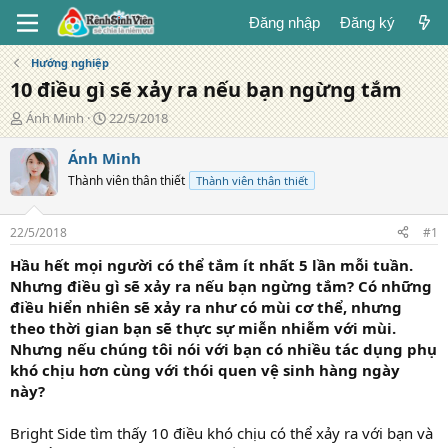
Đăng nhập
Đăng ký
Hướng nghiệp
10 điều gì sẽ xảy ra nếu bạn ngừng tắm
T
N
Ánh Minh
22/5/2018
á
g
c
à
Ánh Minh
g
y
Thành viên thân thiết
Thành viên thân thiết
i
đ
ả
ă
n
22/5/2018
#1
g
Hầu hết mọi người có thể tắm ít nhất 5 lần mỗi tuần.
Nhưng điều gì sẽ xảy ra nếu bạn ngừng tắm? Có những
điều hiển nhiên sẽ xảy ra như có mùi cơ thể, nhưng
theo thời gian bạn sẽ thực sự miễn nhiễm với mùi.
Nhưng nếu chúng tôi nói với bạn có nhiều tác dụng phụ
khó chịu hơn cùng với thói quen vệ sinh hàng ngày
này?
Bright Side tìm thấy 10 điều khó chịu có thể xảy ra với bạn và