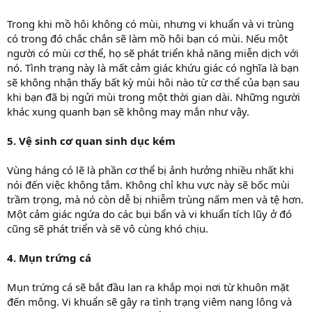
Trong khi mồ hôi không có mùi, nhưng vi khuẩn và vi trùng
có trong đó chắc chắn sẽ làm mồ hôi bạn có mùi. Nếu một
người có mùi cơ thể, họ sẽ phát triển khả năng miễn dịch với
nó. Tình trạng này là mất cảm giác khứu giác có nghĩa là bạn
sẽ không nhận thấy bất kỳ mùi hôi nào từ cơ thể của bạn sau
khi bạn đã bị ngửi mùi trong một thời gian dài. Những người
khác xung quanh bạn sẽ không may mắn như vậy.
5. Vệ sinh cơ quan sinh dục kém
Vùng háng có lẽ là phần cơ thể bị ảnh hưởng nhiều nhất khi
nói đến việc không tắm. Không chỉ khu vực này sẽ bốc mùi
trầm trọng, mà nó còn dễ bị nhiễm trùng nấm men và tệ hơn.
Một cảm giác ngứa do các bụi bẩn và vi khuẩn tích lũy ở đó
cũng sẽ phát triển và sẽ vô cùng khó chịu.
4. Mụn trứng cá
Mụn trứng cá sẽ bắt đầu lan ra khắp mọi nơi từ khuôn mặt
đến mông. Vi khuẩn sẽ gây ra tình trạng viêm nang lông và