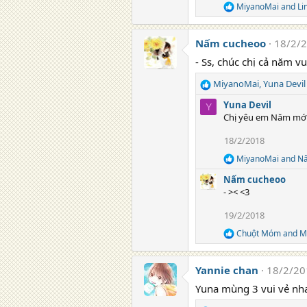
o
MiyanoMai
and
Li
R
n
e
s
a
:
Nấm cucheoo
18/2/
c
t
- Ss, chúc chị cả năm 
i
o
MiyanoMai
,
Yuna Devil
n
R
s
e
Yuna Devil
Y
:
a
Chị yêu em Năm mới
c
t
18/2/2018
i
MiyanoMai
and
Nấ
o
R
e
n
Nấm cucheoo
a
s
- >< <3
c
:
t
19/2/2018
i
o
Chuột Móm
and
M
R
n
e
s
a
:
Yannie chan
18/2/20
c
t
Yuna mùng 3 vui vẻ nha
i
o