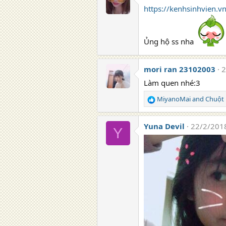
https://kenhsinhvien.v
Ủng hộ ss nha
mori ran 23102003
2
Làm quen nhé:3
MiyanoMai
and
Chuột
R
e
a
Yuna Devil
22/2/201
Y
c
t
i
o
n
s
: