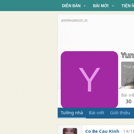
DIỄN ĐÀN
BÀI MỚI
TIỆN Í
Yun
Y
Thàn
Tham
Thăm
Bài viế
30
Tường nhà
Bài viết
Giới thiệu
Co Be Cau Kinh
14/1