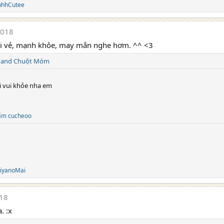
nhhCutee
2018
vui vẻ, mạnh khỏe, may mắn nghe hơm. ^^ <3
and
Chuột Móm
 vui khỏe nha em
m cucheoo
iyanoMai
18
. :x