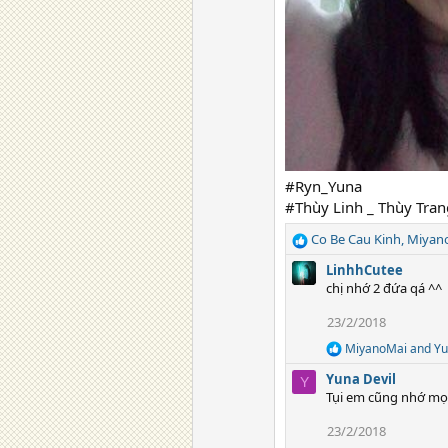
#Ryn_Yuna
#Thùy Linh _ Thùy Tran
Co Be Cau Kinh
,
Miyan
R
e
LinhhCutee
a
chị nhớ 2 đứa qá ^^
c
t
23/2/2018
i
MiyanoMai
and
Yu
o
R
e
n
Yuna Devil
Y
a
s
Tụi em cũng nhớ mọi
c
:
t
23/2/2018
i