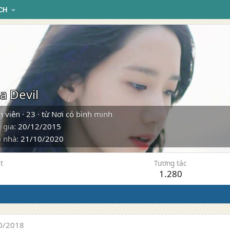
CH
a Devil
h viên
·
23
·
từ
Nơi có bình minh
 gia
20/12/2015
 nhà
21/10/2020
t
Tương tác
1.280
0/2018