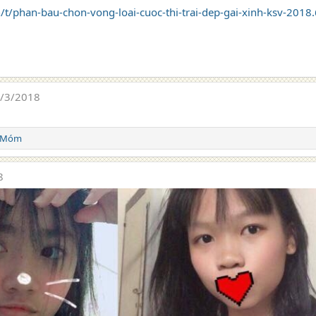
n/t/phan-bau-chon-vong-loai-cuoc-thi-trai-dep-gai-xinh-ksv-201
/3/2018
 Móm
8