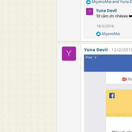
MiyanoMai
and
Yuna D
n
R
s
e
Yuna Devil
Y
:
a
Tớ cảm ơn nhéeee ❤️ 
c
t
18/2/2018
i
MiyanoMai
o
R
e
n
a
s
Yuna Devil
12/2/201
c
Y
:
t
i
o
n
s
: