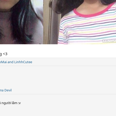
g <3
oMai
and
LinhhCutee
na Devil
 người lắm :v