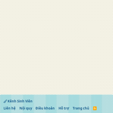
Kênh Sinh Viên
Liên hệ
Nội quy
Điều khoản
Hỗ trợ
Trang chủ
R
S