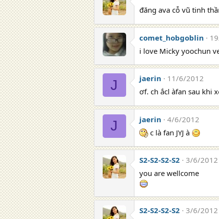
đăng ava cỗ vũ tinh thầ
comet_hobgoblin
19
i love Micky yoochun 
jaerin
11/6/2012
J
ơf. ch ắcl àfan sau khi
jaerin
4/6/2012
J
c là fan JYJ à
S2-S2-S2-S2
3/6/2012
you are wellcome
S2-S2-S2-S2
3/6/2012