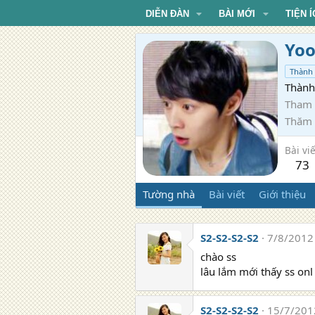
DIỄN ĐÀN
BÀI MỚI
TIỆN Í
Yoo
Thành 
Thành 
Tham 
Thăm
Bài viế
73
Tường nhà
Bài viết
Giới thiệu
S2-S2-S2-S2
7/8/2012
chào ss
lâu lắm mới thấy ss onl
S2-S2-S2-S2
15/7/201