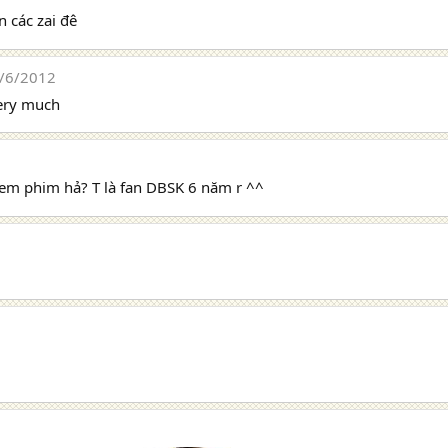
n các zai đê
/6/2012
very much
 xem phim hả? T là fan DBSK 6 năm r ^^