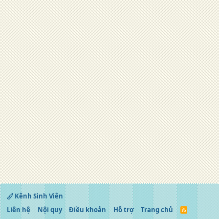
Kênh Sinh Viên
Liên hệ
Nội quy
Điều khoản
Hỗ trợ
Trang chủ
R
S