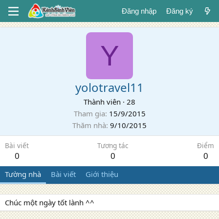
Đăng nhập
Đăng ký
Y
yolotravel11
Thành viên
·
28
Tham gia
15/9/2015
Thăm nhà
9/10/2015
Bài viết
Tương tác
Điểm
0
0
0
Tường nhà
Bài viết
Giới thiệu
Chúc một ngày tốt lành ^^