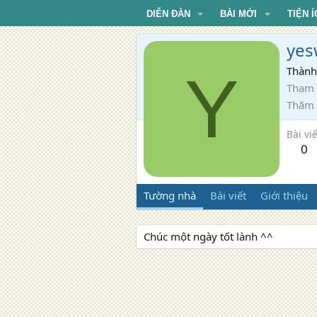
DIỄN ĐÀN
BÀI MỚI
TIỆN Í
yes
Y
Thành
Tham 
Thăm
Bài viế
0
Tường nhà
Bài viết
Giới thiệu
Chúc một ngày tốt lành ^^