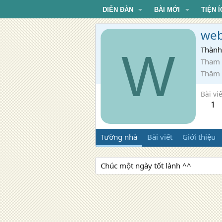
DIỄN ĐÀN
BÀI MỚI
TIỆN Í
web
W
Thành
Tham 
Thăm
Bài viế
1
Tường nhà
Bài viết
Giới thiệu
Chúc một ngày tốt lành ^^