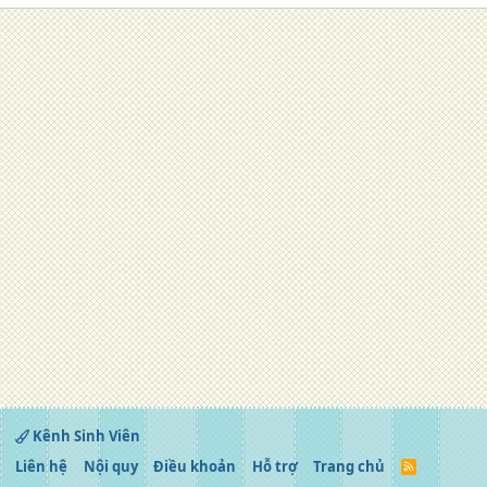
Kênh Sinh Viên
Liên hệ
Nội quy
Điều khoản
Hỗ trợ
Trang chủ
R
S