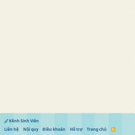
Kênh Sinh Viên
Liên hệ
Nội quy
Điều khoản
Hỗ trợ
Trang chủ
R
S