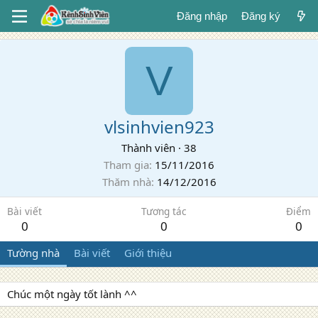
Đăng nhập
Đăng ký
V
vlsinhvien923
Thành viên
·
38
Tham gia
15/11/2016
Thăm nhà
14/12/2016
Bài viết
Tương tác
Điểm
0
0
0
Tường nhà
Bài viết
Giới thiệu
Chúc một ngày tốt lành ^^